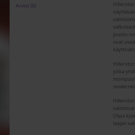
Hillersto
Arviot (0)
näyttäväs
valmistet
valkoises
jousto-om
ovat usea
käyttöiän
Hillersto
jotka yhd
monipuolis
moderneih
Hillersto
valmistuk
Olipa kyse
laajan val