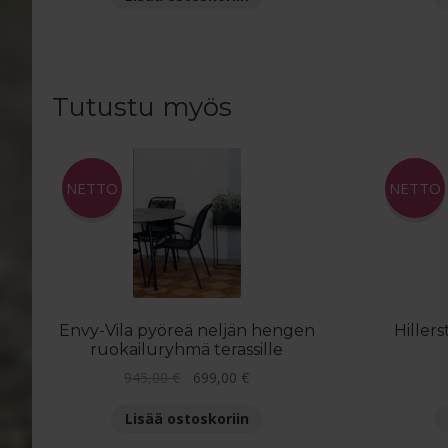
2
2
995,00 €.
290,00 €.
Tutustu myös
NETTO
NETTO
Envy-Vila pyöreä neljän hengen
Hiller
ruokailuryhmä terassille
Alkuperäinen
Nykyinen
945,00
€
699,00
€
hinta
hinta
Lisää ostoskoriin
oli:
on:
945,00 €.
699,00 €.