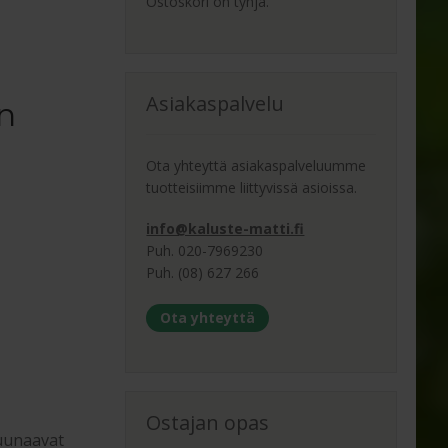
Ostoskori on tyhjä.
Asiakaspalvelu
n
Ota yhteyttä asiakaspalveluumme
tuotteisiimme liittyvissä asioissa.
info@kaluste-matti.fi
Puh. 020-7969230
Puh. (08) 627 266
Ota yhteyttä
Ostajan opas
ruunaavat