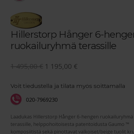
Hillerstorp Hånger 6-henge
ruokailuryhmä terassille
Alkuperäinen
Nykyinen
1 495,00
€
1 195,00
€
hinta
hinta
Voit tiedustella ja tilata myös soittamalla
oli:
on:
1
1
020-7969230
495,00 €.
195,00 €.
Laadukas Hillerstorp Hånger 6-hengen ruokailuryhmä
terassille, helppohoitoisesta patentoidusta Gaumo ™
komposiitistä sekä pinottavat valkoiset/beige tuolit k