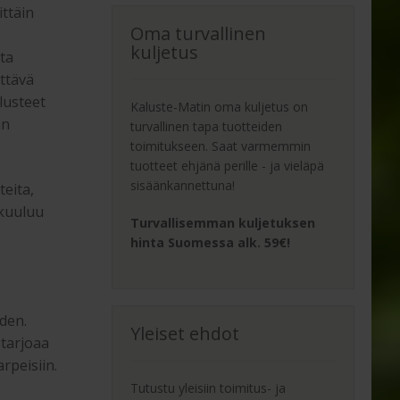
ittäin
Oma turvallinen
kuljetus
sta
yttävä
lusteet
Kaluste-Matin oma kuljetus on
än
turvallinen tapa tuotteiden
toimitukseen. Saat varmemmin
tuotteet ehjänä perille - ja vieläpä
sisäänkannettuna!
teita,
 kuuluu
Turvallisemman kuljetuksen
hinta Suomessa alk. 59€!
den.
Yleiset ehdot
 tarjoaa
arpeisiin.
Tutustu yleisiin toimitus- ja