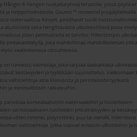
rp Hånger 6-hengen ruokailuryhmä terassille, jossa pöytä er
tä ja helppohoitoisesta Gaumo ™ nonwood puujäljitelmällä
usta materiaalista. Kevyet, pinottavat tuolit ruostumattoma
ta alumiinistä sekä hengittävästä ulkotekstiilistä jossa miell
inaisuus joten pehmusteita et tarvitse. Hillerstorpin ulkoka
lla pintakäsittelyllä, joka mahdollistaa mahdollisimman pitk
 myös vaativimmissa olosuhteissa.
rp on tunnettu valmistaja, joka tarjoaa laadukkaita ulkokalus
istävät kestävyyden ja tyylikkään suunnittelun. Valikoimaan
ia vaihtoehtoja aina klassisista ja perinteisistä tyyleistä
in ja minimalistisiin ratkaisuihin.
rp panostaa korkealaatuisiin materiaaleihin ja huolelliseen
seen varmistaakseen tuotteiden pitkäikäisyyden ja kestävyy
essä sitten rottinki, polyrottinki, puu tai metalli, Hillerstorp
ikoiman vaihtoehtoja, jotka sopivat erilaisiin ulkotiloihin ja t