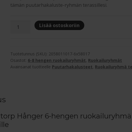
tämän puutarhakaluste-ryhmän terassillesi.
Hillerstorp
Lisää ostoskoriin
Hånger
6-
hengen
ruokailuryhmä
Tuotetunnus (SKU):
2058011017-6x58017
terassille
Osastot:
6-8 hengen ruokailuryhmät
,
Ruokailuryhmät
Avainsanat tuotteelle
Puutarhakalusteet
,
Ruokailuryhmä te
määrä
us
rstorp Hånger 6-hengen ruokailuryhmä
lle