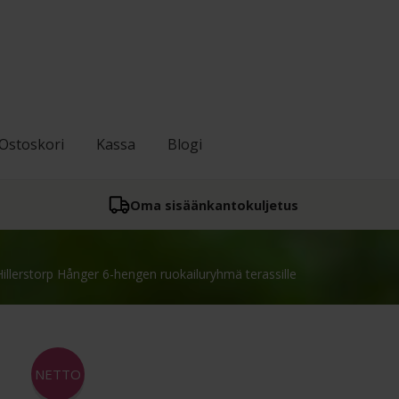
Ostoskori
Kassa
Blogi
Oma sisään­kantokuljetus
Hillerstorp Hånger 6-hengen ruokailuryhmä terassille
NETTO