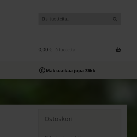
Etsi:
Haku
0,00
€
0 tuotetta
Maksuaikaa jopa 36kk
Ostoskori