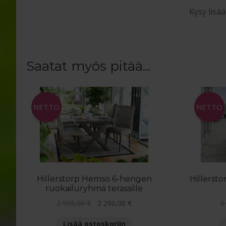
Kysy lisä
Saatat myös pitää...
NETTO
NETTO
Hillerstorp Hemsö 6-hengen
Hillerst
ruokailuryhmä terassille
Alkuperäinen
Nykyinen
2 995,00
€
2 290,00
€
3
hinta
hinta
Lisää ostoskoriin
oli:
on: