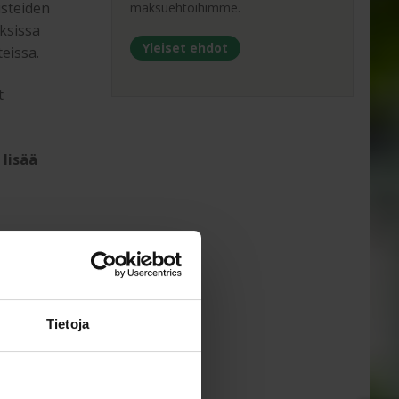
usteiden
maksuehtoihimme.
uksissa
Yleiset ehdot
eissa.
t
lisää
lle
Tietoja
syy
-