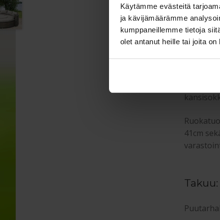
muovikomp
Käytämme evästeitä tarjoama
tuoleissa
ja kävijämäärämme analysoim
valkoisell
kumppaneillemme tietoja siitä
olet antanut heille tai joita o
Puutar
Ruokapöy
kansisokk
Ruokatuol
41cm sekä
varastoint
Takuu:
Puutarhak