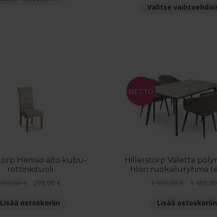
Valitse vaihtoehdoi
3
2
125,00 €.
445,00 €.
NETTO
storp Hemsö aito kubu-
Hillerstorp Valetta polyr
rottinkituoli
hlön ruokailuryhmä ter
Alkuperäinen
Nykyinen
Alkuperäi
390,00
€
295,00
€
1 995,00
€
1 495,0
hinta
hinta
hinta
Lisää ostoskoriin
Lisää ostoskoriin
oli:
on:
oli:
390,00 €.
295,00 €.
1