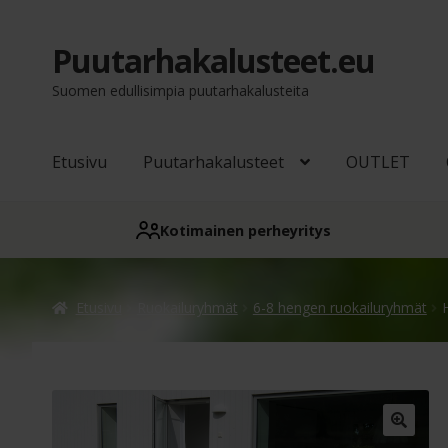
Puutarhakalusteet.eu
Siirry
Siirry
navigointiin
sisältöön
Suomen edullisimpia puutarhakalusteita
Etusivu
Puutarhakalusteet
OUTLET
Kotimainen perheyritys
Etusivu
Ruokailuryhmät
6-8 hengen ruokailuryhmät