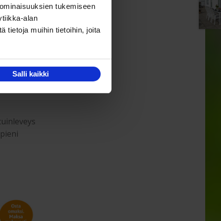
otoiluissa
 ominaisuuksien tukemiseen
la
tiikka-alan
ietoja muihin tietoihin, joita
Salli kaikki
s maasta
tuinleveys
pieni