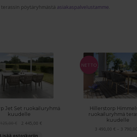
ä terassin pöytäryhmästä
asiakaspalvelustamme
.
NETTO
orp Jet Set ruokailuryhmä
Hillerstorp Himmel
kuudelle
ruokailuryhmä teras
kuudelle
Alkuperäinen
Nykyinen
 125,00
€
2 445,00
€
3 490,00
€
–
3 790,0
hinta
hinta
Lisää ostoskoriin
oli:
on: