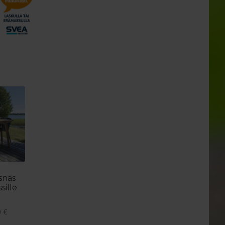
snäs
sille
Hintaluokka:
0
€
3