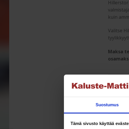
Hillersto
valmistaja
kuin amma
Valitse H
tyylikkyyt
Maksa te
osamak
Hiller
te
Puutarhan
Suostumus
säätä kes
huoattava
puutarhak
Tämä sivusto käyttää eväste