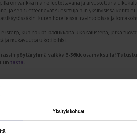
rpilla on vankka maine luotettavana ja arvostettuna ulkokal
na, ja sen tuotteet ovat suosittuja niin yksityisissä kotitalo
ttikäytössäkin, kuten hotelleissa, ravintoloissa ja lomakoht
illerstorp, kun haluat laadukkaita ulkokalusteita, jotka tuova
tä ja mukavuutta ulkotiloihisi.
rassin pöytäryhmä vaikka 3-36kk osamaksulla! Tutustu 
suun
tästä
.
storp Hånger 6-hengen ruokailuryhmä terassi
kniset tiedot:
 ekologinen ruokailuryhmä on käsitelty hyvin
Yksityiskohdat
täväksi (nelinkertainen pintakäsittely), eli tuotteen pinta py
sti pidempään siistinpänä kuten vastaavissa. Nämä
alusteet ovat valmistettu Gaumo ™ patentoidusta styrene
itä