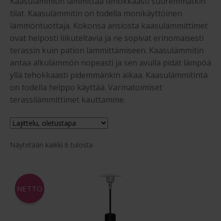
Kaasulämmitin lämmittää tehokkaasti suuremmatkin
Riippukeinut
tilat. Kaasulämmitin on todella monikäyttöinen
lämmöntuottaja. Kokonsa ansiosta kaasulämmittimet
Paviljongit
ovat helposti liikuteltavia ja ne sopivat erinomaisesti
terassin kuin pation lämmittämiseen. Kaasulämmitin
Juhlateltat
antaa alkulämmön nopeasti ja sen avulla pidät lämpöä
yllä tehokkaasti pidemmänkin aikaa. Kaasulämmitintä
Terassilämmittimet
on todella helppo käyttää. Varmatoimiset
terassilämmittimet kauttamme.
Puutarhavarjot ja varjon jalat
Puutarhakalusteiden pehmusteet
Näytetään kaikki 6 tulosta
Aidot rottinkikalusteet
NETTO
Polyrottinkikalusteet
Ostajan opas puutarhakalusteisiin