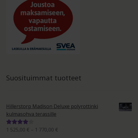
Suosituimmat tuotteet
Hillerstorp Madison Deluxe polyrottinki
kulmasohva terassille
Hintaluokka:
1 525,00
€
–
1 770,00
€
Arvostelu
1
tuotteesta: