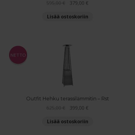
Alkuperäinen
Nykyinen
595,00
€
379,00
€
hinta
hinta
Lisää ostoskoriin
oli:
on:
595,00 €.
379,00 €.
NETTO
Outfit Hehku terassilämmitin – Rst
Alkuperäinen
Nykyinen
625,00
€
399,00
€
hinta
hinta
Lisää ostoskoriin
oli:
on:
625,00 €.
399,00 €.