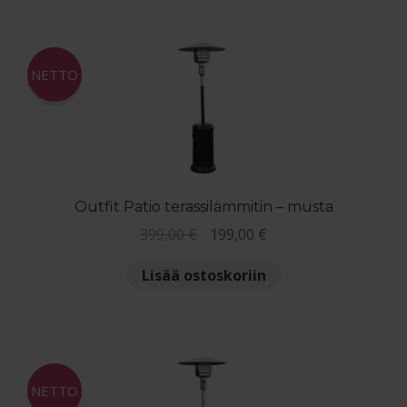
NETTO
Outfit Patio terassilämmitin – musta
Alkuperäinen
Nykyinen
399,00
€
199,00
€
hinta
hinta
Lisää ostoskoriin
oli:
on:
399,00 €.
199,00 €.
NETTO