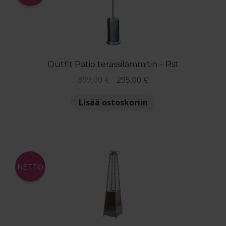
Outfit Patio terassilämmitin – Rst
Alkuperäinen
Nykyinen
399,00
€
295,00
€
hinta
hinta
Lisää ostoskoriin
oli:
on:
399,00 €.
295,00 €.
NETTO