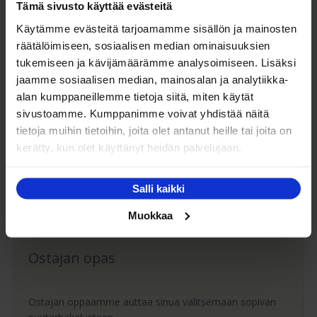
Tämä sivusto käyttää evästeitä
Käytämme evästeitä tarjoamamme sisällön ja mainosten
Asiakaspalvelu
räätälöimiseen, sosiaalisen median ominaisuuksien
tukemiseen ja kävijämäärämme analysoimiseen. Lisäksi
Ota yhteyttä asiakaspalveluumme tuotteisiimme
jaamme sosiaalisen median, mainosalan ja analytiikka-
liittyvissä asioissa.
alan kumppaneillemme tietoja siitä, miten käytät
sivustoamme. Kumppanimme voivat yhdistää näitä
info@kaluste-matti.fi
tietoja muihin tietoihin, joita olet antanut heille tai joita on
Puh. 020-7969230
kerätty, kun olet käyttänyt heidän palvelujaan.
Puh. (08) 627 266
Ota yhteyttä
Salli kaikki
Muokkaa
Ostajan opas
Ostajan oppaamme auttaa sinua valitsemaan sopivan