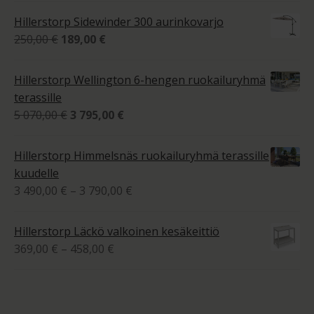
525,00 €
4.00
/ 5
Hillerstorp Sidewinder 300 aurinkovarjo
-
Alkuperäinen
Nykyinen
250,00
€
189,00
€
1
hinta
hinta
770,00 €
oli:
on:
Hillerstorp Wellington 6-hengen ruokailuryhmä
250,00 €.
189,00 €.
terassille
Alkuperäinen
Nykyinen
5 070,00
€
3 795,00
€
hinta
hinta
oli:
on:
Hillerstorp Himmelsnäs ruokailuryhmä terassille
5
3
kuudelle
070,00 €.
795,00 €.
Hintaluokka:
3 490,00
€
–
3 790,00
€
3
490,00 €
Hillerstorp Läckö valkoinen kesäkeittiö
-
Hintaluokka:
369,00
€
–
458,00
€
3
369,00 €
790,00 €
-
458,00 €