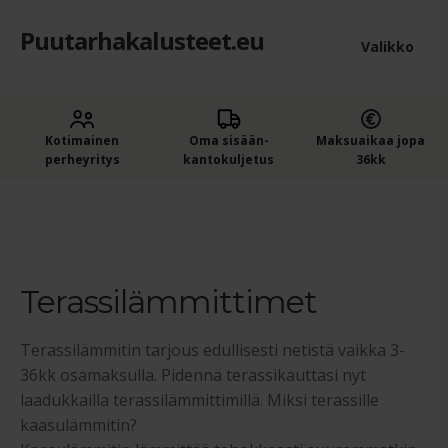
Puutarhakalusteet.eu
Siirry
Siirry
Valikko
navigointiin
sisältöön
Etusivu
Laaje
Kotimainen
Oma sisään­
Maksuaikaa jopa
Puutarhakalusteet
perheyritys
kantokuljetus
36kk
alem
Laaje
Ruokailuryhmät
tason
Etusivu
Terassilämmittimet
alem
valik
Kesäkeittiöt
tason
valik
Terassilämmittimet
Laaje
Sohvat
alem
Terassilämmitin tarjous edullisesti netistä vaikka 3-
Puutarhatuolit, -penkit ja -pöydät
tason
36kk osamaksulla. Pidennä terassikauttasi nyt
valik
laadukkailla terassilämmittimillä. Miksi terassille
Puutarhakeinut – Pihakeinut
kaasulämmitin?