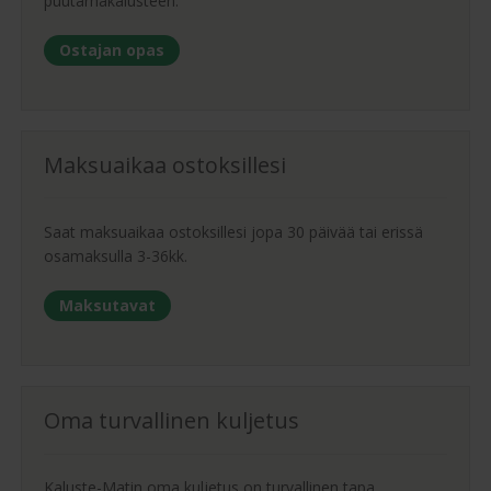
puutarhakalusteen.
Ostajan opas
Maksuaikaa ostoksillesi
Saat maksuaikaa ostoksillesi jopa 30 päivää tai erissä
osamaksulla 3-36kk.
Maksutavat
Oma turvallinen kuljetus
Kaluste-Matin oma kuljetus on turvallinen tapa