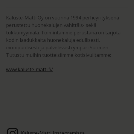
Kaluste-Matti Oy on vuonna 1994 perheyrityksenä
perustettu huonekalujen vähittäis- sekä
tukkumyymälä. Toimintamme perustana on tarjota
kodin laadukkaita huonekaluja edullisesti,
monipuolisesti ja palvelevasti ympäri Suomen.
Tutustu muihin tuotteisiimme kotisivuiltamme:
www.kaluste-matti.fi/
Kaluste-Matti Instagramissa