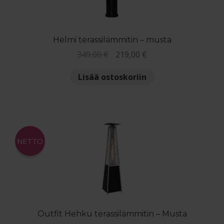
Ostoskori
Helmi terassilämmitin – musta
Kassa
Alkuperäinen
Nykyinen
349,00
€
219,00
€
hinta
hinta
Yleiset ehdot
Lisää ostoskoriin
oli:
on:
349,00 €.
219,00 €.
Maksuehdot
Reklamaatiolomake
NETTO
Palautuslomake
Blogi
Outfit Hehku terassilämmitin – Musta