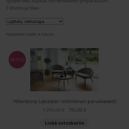
tyylipiirteet sopivat monenlaiseen ympäristöön.
Laaje
Sohvat
Tutustu ja tilaa.
alem
Puutarhatuolit, -penkit ja -pöydät
tason
valik
Näytetään kaikki 4 tulosta
Puutarhakeinut – Pihakeinut
Riippukeinut
NETTO
Paviljongit
Juhlateltat
Terassilämmittimet
Hillerstorp Leicester rottinkinen parvekesetti
Alkuperäinen
Nykyinen
1 295,00
€
795,00
€
Puutarhavarjot ja varjon jalat
hinta
hinta
Lisää ostoskoriin
oli:
on:
Puutarhakalusteiden pehmusteet