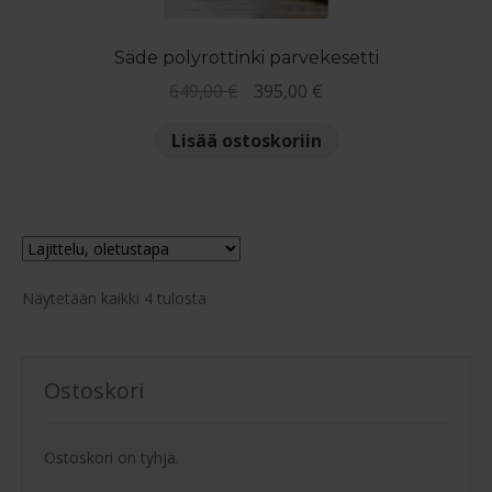
Säde polyrottinki parvekesetti
Alkuperäinen
Nykyinen
649,00
€
395,00
€
hinta
hinta
Lisää ostoskoriin
oli:
on:
649,00 €.
395,00 €.
Näytetään kaikki 4 tulosta
Ostoskori
Ostoskori on tyhjä.