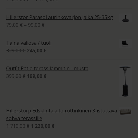
1
tuotteesta:
525,00 €
4.00
/ 5
Hillerstor Parasol aurinkovarjon jalka 25-35kg
-
Hintaluokka:
79,00
€
–
99,00
€
1
79,00 €
770,00 €
-
Tälna väliosa / tuoli
99,00 €
Alkuperäinen
Nykyinen
329,00
€
245,00
€
hinta
hinta
oli:
on:
Outfit Patio terassilämmitin - musta
329,00 €.
245,00 €.
Alkuperäinen
Nykyinen
399,00
€
199,00
€
hinta
hinta
oli:
on:
399,00 €.
199,00 €.
Hillerstorp Edsklinta aito rottinkinen 3-istuttava
sohva terassille
Alkuperäinen
Nykyinen
1 710,00
€
1 220,00
€
hinta
hinta