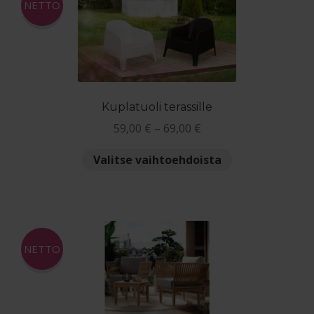
NETTO
Palautuslomake
tehdä
valinnat
tuotteen
Blogi
sivulla.
Kuplatuoli terassille
Hintaluokka:
59,00
€
–
69,00
€
59,00 €
Tällä
Valitse vaihtoehdoista
-
tuotteella
69,00 €
on
useampi
muunnelma.
Voit
NETTO
tehdä
valinnat
tuotteen
sivulla.