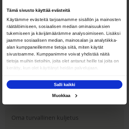
Ostajan oppaamme auttaa sinua valitsemaan sopivan
puutarhakalusteen.
Tämä sivusto käyttää evästeitä
Käytämme evästeitä tarjoamamme sisällön ja mainosten
Ostajan opas
räätälöimiseen, sosiaalisen median ominaisuuksien
tukemiseen ja kävijämäärämme analysoimiseen. Lisäksi
jaamme sosiaalisen median, mainosalan ja analytiikka-
alan kumppaneillemme tietoja siitä, miten käytät
Maksuaikaa ostoksillesi
sivustoamme. Kumppanimme voivat yhdistää näitä
tietoja muihin tietoihin, joita olet antanut heille tai joita on
kerätty, kun olet käyttänyt heidän palvelujaan.
Saat maksuaikaa ostoksillesi jopa 30 päivää tai erissä
osamaksulla 3-36kk.
Salli kaikki
Maksutavat
Muokkaa
Oma turvallinen kuljetus