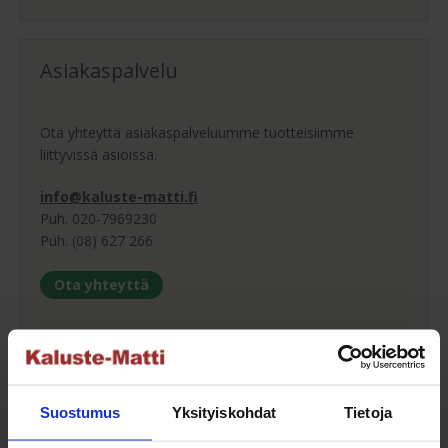
Asiakaspalvelu
Ota yhteyttä asiakaspalveluumme tuotteisiimme
liittyvissä asioissa.
info@kaluste-matti.fi
Puh. 020-7969230
Puh. (08) 627 266
Ota yhteyttä
Ostajan opas
Suostumus
Yksityiskohdat
Tietoja