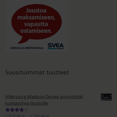
Suosituimmat tuotteet
Hillerstorp Madison Deluxe polyrottinki
kulmasohva terassille
Hintaluokka:
1 525,00
€
–
1 770,00
€
Arvostelu