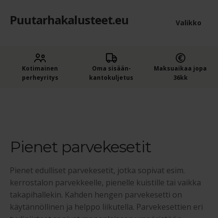
Puutarhakalusteet.eu
Siirry
Siirry
Valikko
navigointiin
sisältöön
Etusivu
Laaje
Kotimainen
Oma sisään­
Maksuaikaa jopa
Puutarhakalusteet
perheyritys
kantokuljetus
36kk
alem
Laaje
Ruokailuryhmät
tason
Etusivu
Ruokailuryhmät
Pienet parvekesetit
alem
valik
Pienet parvekesetit
tason
valik
Pienet parvekesetit
4-hengen ruokailuryhmät
Pienet edulliset parvekesetit, jotka sopivat esim.
6-8 hengen ruokailuryhmät
kerrostalon parvekkeelle, pienelle kuistille tai vaikka
takapihallekin. Kahden hengen parvekesetti on
Kesäkeittiöt
käytännöllinen ja helppo liikutella. Parvekesettien eri