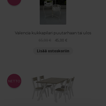
Valencia kukkapilari puutarhaan tai ulos
Alkuperäinen
Nykyinen
65,00
€
45,00
€
hinta
hinta
Lisää ostoskoriin
oli:
on:
65,00 €.
45,00 €.
NETTO