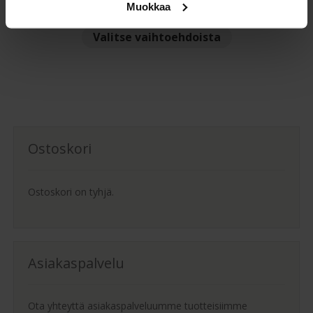
Hintaluokka:
1 365,00
€
–
2 345,00
€
Muokkaa
1
Tällä
Valitse vaihtoehdoista
365,00 €
tuotteella
-
on
2
useampi
345,00 €
muunnelma.
Voit
tehdä
Ostoskori
valinnat
tuotteen
sivulla.
Ostoskori on tyhjä.
Asiakaspalvelu
Ota yhteyttä asiakaspalveluumme tuotteisiimme