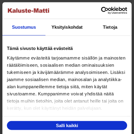
Lana neljän hengen lankku-ruokailuryhmä
terassille
Alkuperäinen
Nykyinen
1 295,00
€
649,00
€
Suostumus
Yksityiskohdat
Tietoja
hinta
hinta
Tällä
Valitse vaihtoehdoista
oli:
on:
tuotteella
1
649,00 €.
Tämä sivusto käyttää evästeitä
on
295,00 €.
Käytämme evästeitä tarjoamamme sisällön ja mainosten
useampi
räätälöimiseen, sosiaalisen median ominaisuuksien
muunnelma.
tukemiseen ja kävijämäärämme analysoimiseen. Lisäksi
Voit
NETTO
jaamme sosiaalisen median, mainosalan ja analytiikka-
tehdä
alan kumppaneillemme tietoja siitä, miten käytät
valinnat
sivustoamme. Kumppanimme voivat yhdistää näitä
tuotteen
tietoja muihin tietoihin, joita olet antanut heille tai joita on
sivulla.
kerätty, kun olet käyttänyt heidän palvelujaan.
Hillerstorp Sandhamn 4-hengen ruokailuryhmä
Salli kaikki
terassille