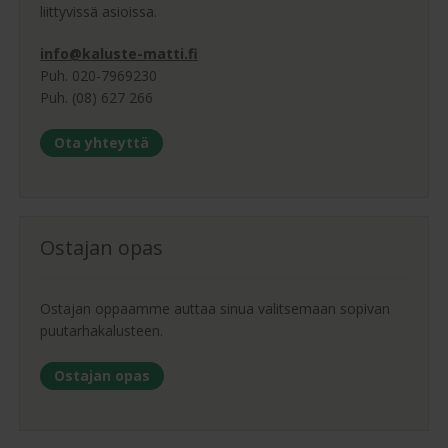
liittyvissä asioissa.
info@kaluste-matti.fi
Puh. 020-7969230
Puh. (08) 627 266
Ota yhteyttä
Ostajan opas
Ostajan oppaamme auttaa sinua valitsemaan sopivan
puutarhakalusteen.
Ostajan opas