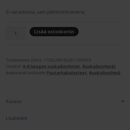
Ei varastossa, vain jälkitoimituksena
Hillerstorp
Lisää ostoskoriin
Jet
Set
ruokailuryhmä
kuudelle
Tuotetunnus (SKU):
11502290/3x2011505003
määrä
Osastot:
6-8 hengen ruokailuryhmät
,
Ruokailuryhmät
Avainsanat tuotteelle
Puutarhakalusteet
,
Ruokailuryhmä
Kuvaus
Lisätiedot