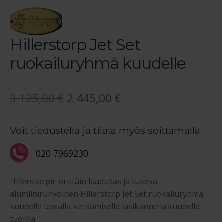
Hillerstorp Jet Set
ruokailuryhmä kuudelle
Alkuperäinen
Nykyinen
3 125,00
€
2 445,00
€
hinta
hinta
Voit tiedustella ja tilata myös soittamalla
oli:
on:
3
2
020-7969230
125,00 €.
445,00 €.
Hillerstorpin erittäin laadukas ja tukeva
alumiinirunkoinen Hillerstorp Jet Set ruokailuryhmä
kuudelle upealla keraamisella lasikannella kuudella
tuolilla.