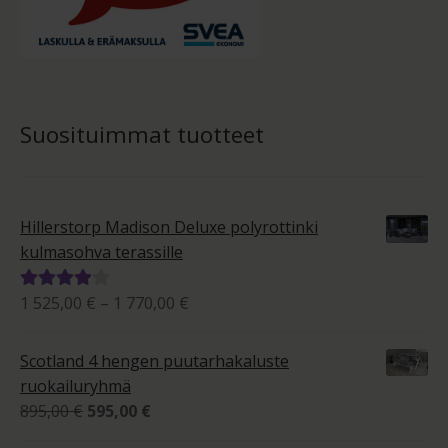
Suosituimmat tuotteet
Hillerstorp Madison Deluxe polyrottinki
kulmasohva terassille
Hintaluokka:
1 525,00
€
–
1 770,00
€
Arvostelu
1
tuotteesta:
525,00 €
4.00
/ 5
Scotland 4 hengen puutarhakaluste
-
ruokailuryhmä
1
Alkuperäinen
Nykyinen
895,00
€
595,00
€
770,00 €
hinta
hinta