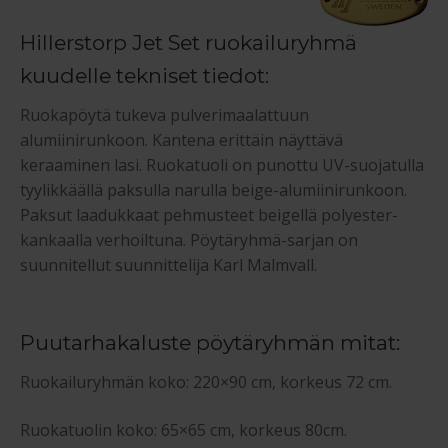
Hillerstorp Jet Set ruokailuryhmä
kuudelle tekniset tiedot:
Ruokapöytä tukeva pulverimaalattuun
alumiinirunkoon. Kantena erittäin näyttävä
keraaminen lasi. Ruokatuoli on punottu UV-suojatulla
tyylikkäällä paksulla narulla beige-alumiinirunkoon.
Paksut laadukkaat pehmusteet beigellä polyester-
kankaalla verhoiltuna. Pöytäryhmä-sarjan on
suunnitellut suunnittelija Karl Malmvall.
Puutarhakaluste pöytäryhmän mitat:
Ruokailuryhmän koko: 220×90 cm, korkeus 72 cm.
Ruokatuolin koko: 65×65 cm, korkeus 80cm.