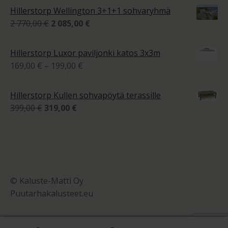
oli:
on:
Hillerstorp Wellington 3+1+1 sohvaryhmä
895,00 €.
595,00 €.
Alkuperäinen
Nykyinen
2 770,00
€
2 085,00
€
hinta
hinta
oli:
on:
Hillerstorp Luxor paviljonki katos 3x3m
2
2
Hintaluokka:
169,00
€
–
199,00
€
770,00 €.
085,00 €.
169,00 €
-
Hillerstorp Kullen sohvapöytä terassille
199,00 €
Alkuperäinen
Nykyinen
399,00
€
319,00
€
hinta
hinta
oli:
on:
399,00 €.
319,00 €.
© Kaluste-Matti Oy
Puutarhakalusteet.eu