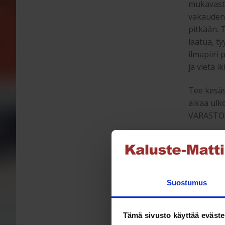
mukavasti
vakauden 
pitkään. 
laatua, t
ilmapiiri 
ja vietä 
Tee kesäs
aikaa ul
VARASTOS
Scotla
teknise
Suostumus
Scotland 
kestäväks
valmistet
Tämä sivusto käyttää eväste