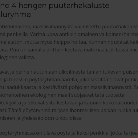
and 4 hengen puutarhakaluste
iluryhmä
tiikkimainen, massiivimännystä valmistettu puutarhakalus
ä penkeillä. Värinä upea antiikin omainen valkoinen/harm
ina ajaton, mutta myös helppo hoitaa, kunhan noudatat kal
ita. Puu on samalla erittäin kestävä materiaali, eli tässä mi
oginen valinta.
ävät ja perhe nauttimaan ulkoilmasta tämän tukevan puise
 ja terassin pöytäryhmän äärellä, joka sisältää tilavat penki
tu laadukkaasta ja kestävästä pohjolan massiivimännystä, Se
siohenteinen ekologinen maali suojaavat tätä tuotetta
tekijöiltä ja tekevät siitä kestävän ja kauniin kokonaisuude
si. Tämä pöytäryhmä tarjoaa ihanteellisen paikan ruokailu
iseen ja yhdessäoloon ulkotiloissa.
pöytäryhmässä on tilava pöytä ja kaksi penkkiä, jotka tarjoa