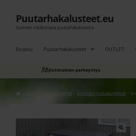
Puutarhakalusteet.eu
Siirry
Siirry
navigointiin
sisältöön
Suomen edullisimpia puutarhakalusteita
Etusivu
Puutarhakalusteet
OUTLET
Kotimainen perheyritys
Etusivu
Ruokailuryhmät
4-hengen ruokailuryhmät
Sc