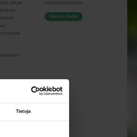
enne takaa
maksuehtoihimme.
lämästä
Yleiset ehdot
ostavat
uva
täryhmällä
iettämään
ä
Tietoja
et ovat
an