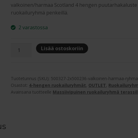
valkoinen/harmaa Scotland 4 hengen puutarhakaluste
ruokailuryhmä penkeillä.
2 varastossa
Scotland
Lisää ostoskoriin
4
hengen
puutarhakaluste
ruokailuryhmä
Tuotetunnus (SKU):
500327-2x500236-valkoinen-harmaa-ryhm
määrä
Osastot:
4-hengen ruokailuryhmät
,
OUTLET
,
Ruokailuryh
Avainsana tuotteelle
Massiivipuinen ruokailuryhmä terassil
us