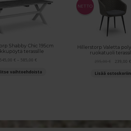
NETTO
torp Shabby Chic 195cm
Hillerstorp Valetta poly
kkupöytä terassille
ruokatuoli terassi
Hintaluokka:
545,00
€
–
585,00
€
Alkuperäi
295,00
€
239,00
545,00 €
hinta
Tällä
litse vaihtoehdoista
-
Lisää ostoskoriin
oli:
tuotteella
585,00 €
295,00 €.
on
useampi
muunnelma.
Voit
tehdä
valinnat
tuotteen
sivulla.