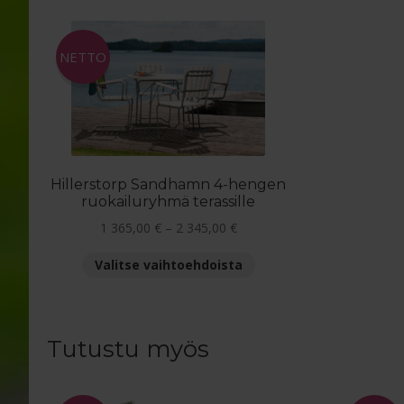
NETTO
Hillerstorp Sandhamn 4-hengen
ruokailuryhmä terassille
Hintaluokka:
1 365,00
€
–
2 345,00
€
1
Tällä
Valitse vaihtoehdoista
365,00 €
tuotteella
-
on
2
useampi
345,00 €
muunnelma.
Tutustu myös
Voit
tehdä
valinnat