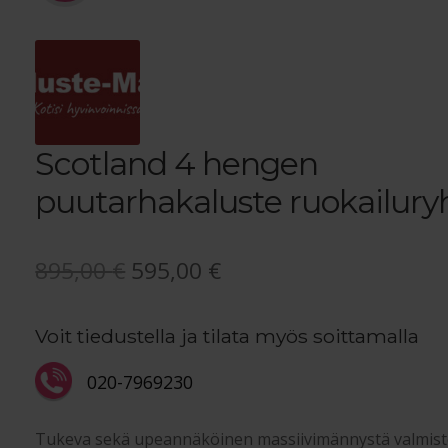
Scotland 4 hengen
puutarhakaluste ruokailur
Alkuperäinen
Nykyinen
895,00
€
595,00
€
hinta
hinta
Voit tiedustella ja tilata myös soittamalla
oli:
on:
895,00 €.
595,00 €.
020-7969230
Tukeva sekä upeannäköinen massiivimännystä valmist