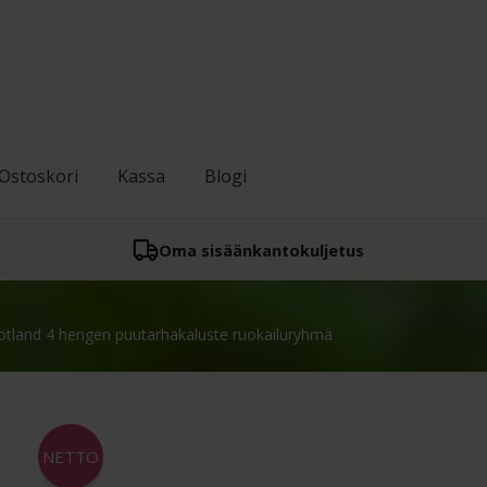
Ostoskori
Kassa
Blogi
Oma sisään­kantokuljetus
otland 4 hengen puutarhakaluste ruokailuryhmä
NETTO