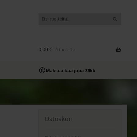
Etsi:
Haku
0,00
€
0 tuotetta
Maksuaikaa jopa 36kk
Ostoskori