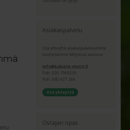
Ostoskori on tyhjä.
Asiakaspalvelu
Ota yhteyttä asiakaspalveluumme
tuotteisiimme liittyvissä asioissa.
yhmä
info@kaluste-matti.fi
Puh. 020-7969230
Puh. (08) 627 266
Ota yhteyttä
Ostajan opas
ettu