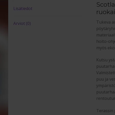
Scotl
Lisätiedot
ruoka
Tukeva an
Arviot (0)
pöytäryhm
materiaal
hoito-ohje
myös ekol
Kutsu yst
puutarhan
Valmistet
puu ja ve
ympäristö
puutarhaa
rentoutum
Terassin 