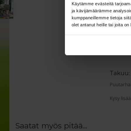
antiikino
Käytämme evästeitä tarjoama
ja kävijämäärämme analysoim
kumppaneillemme tietoja siitä
Puutar
olet antanut heille tai joita o
Ruokapöy
Penkin mi
Takuu:
Puutarhak
Kysy lisä
Saatat myös pitää...