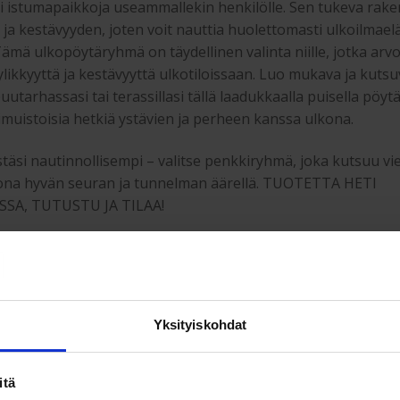
 istumapaikkoja useammallekin henkilölle. Sen tukeva rak
ja kestävyyden, joten voit nauttia huolettomasti ulkoilmae
Tämä ulkopöytäryhmä on täydellinen valinta niille, jotka arv
yylikkyyttä ja kestävyyttä ulkotiloissaan. Luo mukava ja kuts
puutarhassasi tai terassillasi tällä laadukkaalla puisella pöy
ikimuistoisia hetkiä ystävien ja perheen kanssa ulkona.
täsi nautinnollisempi – valitse penkkiryhmä, joka kutsuu v
kona hyvän seuran ja tunnelman äärellä. TUOTETTA HETI
SA, TUTUSTU JA TILAA!
nd 4 hengen puutarhakaluste ruokailuryhm
t tiedot:
Yksityiskohdat
puutarhakaluste ruokailuryhmä on käsitelty hyvin säätä
i sekä hivenen antiikinomaiseksi. Scotland puutarhakaluste
tu ekologisesti massiivimännystä. Kansien harmaa sävy upe
itä