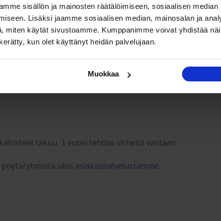
maisesti käsitelty ulkokäyttöön sopivaksi.
mme sisällön ja mainosten räätälöimiseen, sosiaalisen median
iseen. Lisäksi jaamme sosiaalisen median, mainosalan ja analy
, miten käytät sivustoamme. Kumppanimme voivat yhdistää näitä t
hakaluste ruokailuryhmä mitat:
n kerätty, kun olet käyttänyt heidän palvelujaan.
dän koko: 150×78 cm, korkeus 73 cm.
Muokkaa
tta: 140×39 cm, korkeus 44cm.
alusteet takuu 1 vuosi tehdas virheitä vastaan.
ä pöytäryhmistä ulos
asiakaspalvelustamme
.