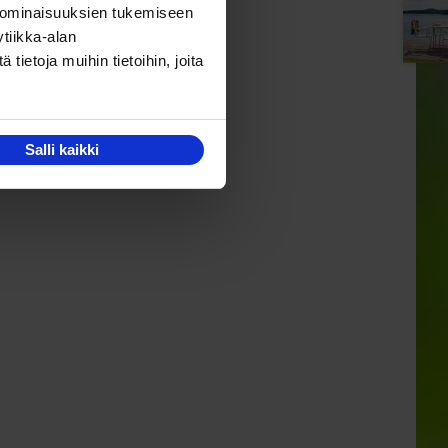
 ominaisuuksien tukemiseen
tiikka-alan
ietoja muihin tietoihin, joita
Salli kaikki