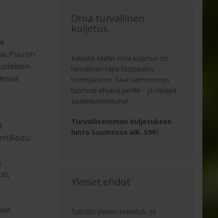
Oma turvallinen
kuljetus
te
aa. Puu on
Kaluste-Matin oma kuljetus on
usteiden
turvallinen tapa tuotteiden
elessä
toimitukseen. Saat varmemmin
tuotteet ehjänä perille - ja vieläpä
sisäänkannettuna!
n
Turvallisemman kuljetuksen
t.
hinta Suomessa alk. 59€!
rtifioitu
n
un,
Yleiset ehdot
vat
Tutustu yleisiin toimitus- ja