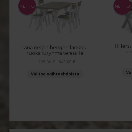
tuotteen
NETTO
NETTO
sivulla.
Hillers
Lana neljän hengen lankku-
lan
ruokailuryhmä terassille
Alkuperäinen
Nykyinen
1 295,00
€
649,00
€
hinta
hinta
Va
Tällä
Valitse vaihtoehdoista
oli:
on:
tuotteella
1
649,00 €.
on
295,00 €.
useampi
muunnelma.
Voit
tehdä
valinnat
tuotteen
sivulla.