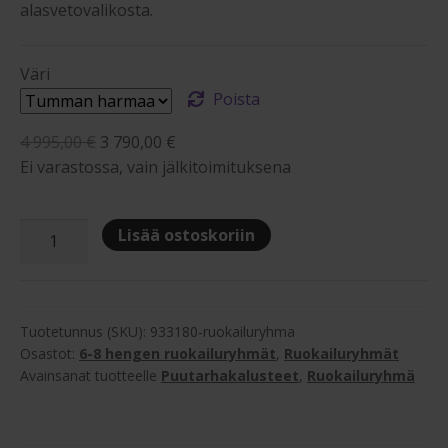
alasvetovalikosta.
Väri
Poista
Alkuperäinen
Nykyinen
4 995,00
€
3 790,00
€
hinta
hinta
Ei varastossa, vain jälkitoimituksena
oli:
on:
4
3
Hillerstorp
Lisää ostoskoriin
995,00 €.
790,00 €.
Himmelsnäs
ruokailuryhmä
terassille
kuudelle
Tuotetunnus (SKU):
933180-ruokailuryhma
määrä
Osastot:
6-8 hengen ruokailuryhmät
,
Ruokailuryhmät
Avainsanat tuotteelle
Puutarhakalusteet
,
Ruokailuryhmä