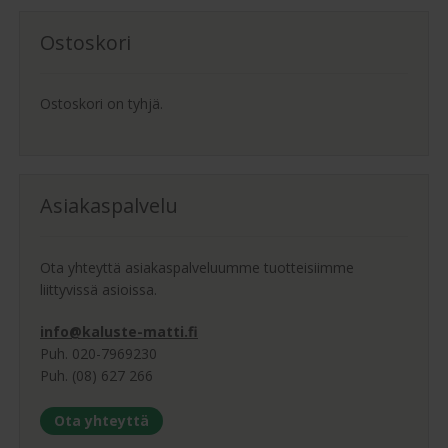
Ostoskori
Ostoskori on tyhjä.
Asiakaspalvelu
Ota yhteyttä asiakaspalveluumme tuotteisiimme
liittyvissä asioissa.
info@kaluste-matti.fi
Puh. 020-7969230
Puh. (08) 627 266
Ota yhteyttä