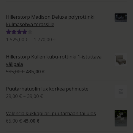
Hillerstorp Madison Deluxe polyrottinki
kulmasohva terassille
Hintaluokka:
1 525,00
€
–
1 770,00
€
Arvostelu
1
tuotteesta:
525,00 €
4.00
/ 5
Hillerstorp Kullen kubu-rottinki 1-istuttava
-
välipala
1
Alkuperäinen
Nykyinen
585,00
€
435,00
€
770,00 €
hinta
hinta
oli:
on:
Puutarhatuolin lux korkea pehmuste
585,00 €.
435,00 €.
Hintaluokka:
29,00
€
–
39,00
€
29,00 €
-
Valencia kukkapilari puutarhaan tai ulos
39,00 €
Alkuperäinen
Nykyinen
65,00
€
45,00
€
hinta
hinta