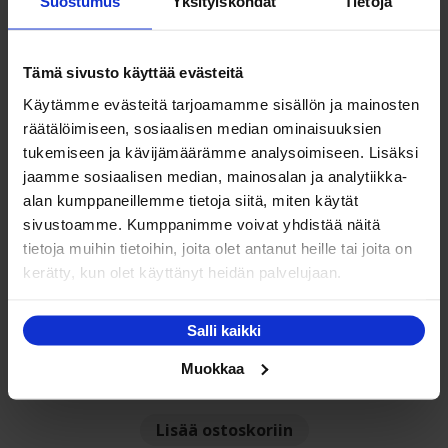
Suostumus
Yksityiskohdat
Tietoja
Hintaluokka:
1 365,00
€
–
2 345,00
€
1
Tällä
Valitse vaihtoehdoista
365,00 €
Tämä sivusto käyttää evästeitä
tuotteella
-
Käytämme evästeitä tarjoamamme sisällön ja mainosten
on
2
räätälöimiseen, sosiaalisen median ominaisuuksien
useampi
345,00 €
tukemiseen ja kävijämäärämme analysoimiseen. Lisäksi
muunnelma.
jaamme sosiaalisen median, mainosalan ja analytiikka-
Voit
NETTO
alan kumppaneillemme tietoja siitä, miten käytät
tehdä
sivustoamme. Kumppanimme voivat yhdistää näitä
valinnat
tietoja muihin tietoihin, joita olet antanut heille tai joita on
tuotteen
kerätty, kun olet käyttänyt heidän palvelujaan.
sivulla.
Salli kaikki
Hillerstorp Hemsö 6-hengen ruokailuryhmä
terassille
Muokkaa
Alkuperäinen
Nykyinen
2 995,00
€
2 290,00
€
hinta
hinta
Lisää ostoskoriin
oli:
on: