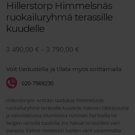
Hillerstorp Himmelsnäs
ruokailuryhmä terassille
kuudelle
Hintaluokka:
3 490,00
€
–
3 790,00
€
3
Voit tiedustella ja tilata myös soittamalla
490,00 €
-
020-7969230
3
Hillerstorpin erittäin laadukas Himmelsnäs
790,00 €
ruokailuryhmä terassille kuudelle massiivi tiikkipuusta
ja vahvistetusta alumiinista tumman harmailla tai
beigen värisillä tuoleilla. Jos haluat terassillesi vain
parasta. Valitse mieleisesi tuolien värit vasemmalta