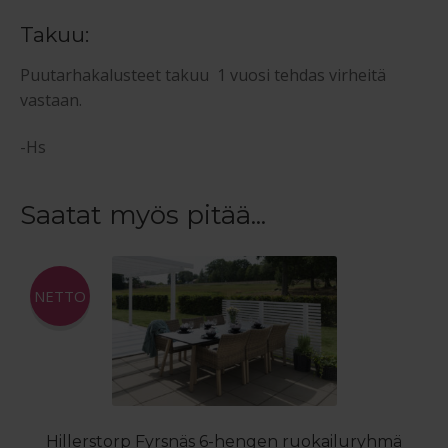
Takuu:
Puutarhakalusteet takuu 1 vuosi tehdas virheitä
vastaan.
-Hs
Saatat myös pitää...
NETTO
Hillerstorp Fyrsnäs 6-hengen ruokailuryhmä