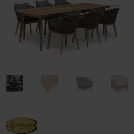
Reklamaatiolomake
Palautuslomake
Blogi