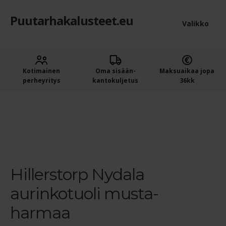
Puutarhakalusteet.eu
Siirry
Siirry
Valikko
navigointiin
sisältöön
Etusivu
Laaje
Kotimainen
Oma sisään­
Maksuaikaa jopa
Puutarhakalusteet
perheyritys
kantokuljetus
36kk
alem
Ostajan opas puutarhakalusteisiin
tason
Etusivu
Puutarhatuolit, -penkit ja -pöydät
Hillerstor
Nydala aurinkotuoli
Hillerstorp Nydala aurinkotuoli musta-
valik
harmaa
Ostoskori
Kassa
Hillerstorp Nydala
Yleiset ehdot
aurinkotuoli musta-
Maksuehdot
harmaa