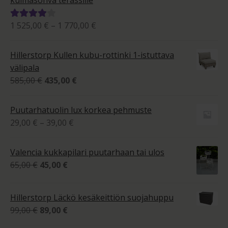
Hintaluokka:
1 525,00
€
–
1 770,00
€
Arvostelu
1
tuotteesta:
525,00 €
4.00
/ 5
Hillerstorp Kullen kubu-rottinki 1-istuttava
-
välipala
1
Alkuperäinen
Nykyinen
585,00
€
435,00
€
770,00 €
hinta
hinta
oli:
on:
Puutarhatuolin lux korkea pehmuste
585,00 €.
435,00 €.
Hintaluokka:
29,00
€
–
39,00
€
29,00 €
-
Valencia kukkapilari puutarhaan tai ulos
39,00 €
Alkuperäinen
Nykyinen
65,00
€
45,00
€
hinta
hinta
oli:
on:
Hillerstorp Läckö kesäkeittiön suojahuppu
65,00 €.
45,00 €.
Alkuperäinen
Nykyinen
99,00
€
89,00
€
hinta
hinta