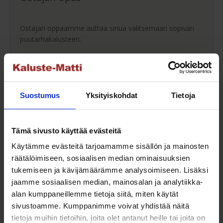
Ostajan oppaamme auttaa sinua valitsemaan sopivan
puutarhakalusteen.
Ostajan opas
Suostumus
Yksityiskohdat
Tietoja
Maksuaikaa ostoksillesi
Tämä sivusto käyttää evästeitä
Saat maksuaikaa ostoksillesi jopa 30 päivää tai erissä
Käytämme evästeitä tarjoamamme sisällön ja mainosten
osamaksulla 3-36kk.
räätälöimiseen, sosiaalisen median ominaisuuksien
tukemiseen ja kävijämäärämme analysoimiseen. Lisäksi
Maksutavat
jaamme sosiaalisen median, mainosalan ja analytiikka-
alan kumppaneillemme tietoja siitä, miten käytät
sivustoamme. Kumppanimme voivat yhdistää näitä
tietoja muihin tietoihin, joita olet antanut heille tai joita on