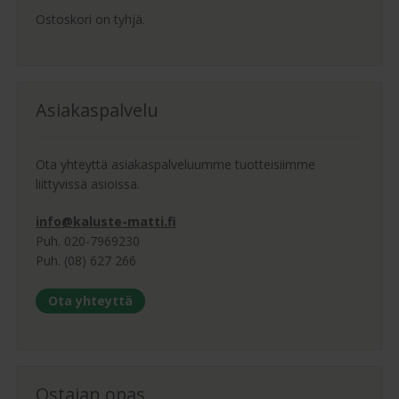
Ostoskori on tyhjä.
Asiakaspalvelu
Ota yhteyttä asiakaspalveluumme tuotteisiimme
liittyvissä asioissa.
info@kaluste-matti.fi
Puh. 020-7969230
Puh. (08) 627 266
Ota yhteyttä
Ostajan opas