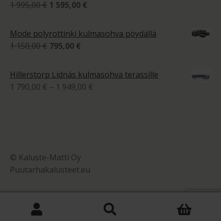
Alkuperäinen
Nykyinen
1 995,00
€
1 595,00
€
hinta
hinta
oli:
on:
Mode polyrottinki kulmasohva pöydällä
1
1
Alkuperäinen
Nykyinen
1 150,00
€
795,00
€
995,00 €.
595,00 €.
hinta
hinta
oli:
on:
Hillerstorp Lidnäs kulmasohva terassille
1
795,00 €.
Hintaluokka:
1 790,00
€
–
1 949,00
€
150,00 €.
1
790,00 €
-
1
949,00 €
© Kaluste-Matti Oy
Puutarhakalusteet.eu
0
Etsi:
Haku