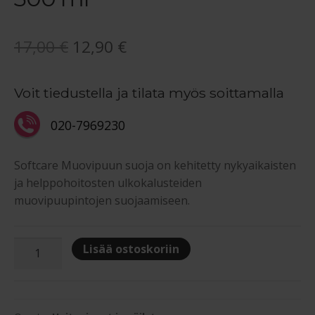
Alkuperäinen
Nykyinen
17,00
€
12,90
€
hinta
hinta
Voit tiedustella ja tilata myös soittamalla
oli:
on:
17,00 €.
12,90 €.
020-7969230
Softcare Muovipuun suoja on kehitetty nykyaikaisten
ja helppohoitosten ulkokalusteiden
muovipuupintojen suojaamiseen.
Softcare
Lisää ostoskoriin
Muovipuun
suoja
300