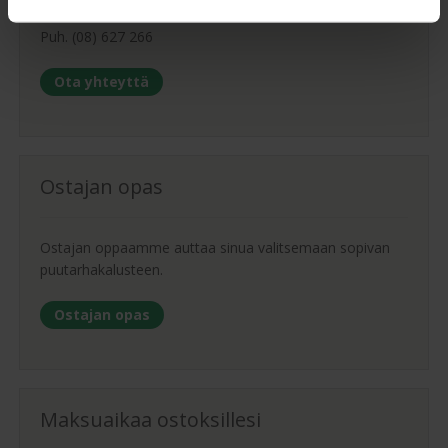
Puh. 020-7969230
Puh. (08) 627 266
Ota yhteyttä
Ostajan opas
Ostajan oppaamme auttaa sinua valitsemaan sopivan
puutarhakalusteen.
Ostajan opas
Maksuaikaa ostoksillesi