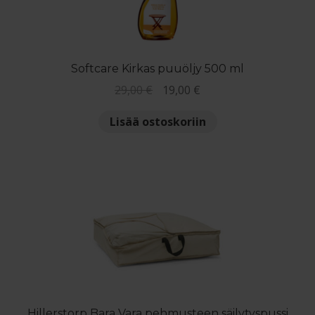
Softcare Kirkas puuöljy 500 ml
Alkuperäinen
Nykyinen
29,00
€
19,00
€
hinta
hinta
Lisää ostoskoriin
oli:
on:
29,00 €.
19,00 €.
Hillerstorp Bara Vara pehmusteen säilytyspussi