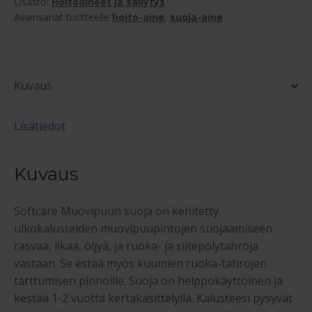
ml
Osasto:
Hoitoaineet ja säilytys
määrä
Avainsanat tuotteelle
hoito-aine
,
suoja-aine
Kuvaus
Lisätiedot
Kuvaus
Softcare Muovipuun suoja on kehitetty
ulkokalusteiden muovipuupintojen suojaamiseen
rasvaa, likaa, öljyä, ja ruoka- ja siitepölytahroja
vastaan. Se estää myös kuumien ruoka-tahrojen
tarttumisen pinnoille. Suoja on helppokäyttöinen ja
kestää 1-2 vuotta kertakäsittelyllä. Kalusteesi pysyvät