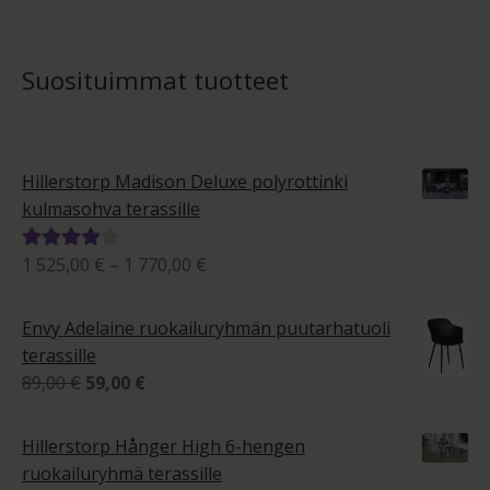
Suosituimmat tuotteet
Hillerstorp Madison Deluxe polyrottinki
kulmasohva terassille
Hintaluokka:
1 525,00
€
–
1 770,00
€
Arvostelu
1
tuotteesta:
525,00 €
4.00
/ 5
Envy Adelaine ruokailuryhmän puutarhatuoli
-
terassille
1
Alkuperäinen
Nykyinen
89,00
€
59,00
€
770,00 €
hinta
hinta
oli:
on:
Hillerstorp Hånger High 6-hengen
89,00 €.
59,00 €.
ruokailuryhmä terassille