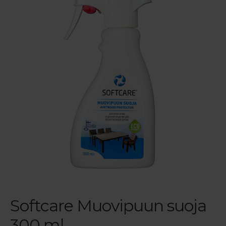
Reklamaatiolomake
Palautuslomake
Blogi
Softcare Muovipuun suoja
300 ml