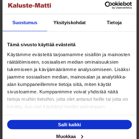
29,00 €.
19,00 €.
Suostumus
Yksityiskohdat
Tietoja
Tämä sivusto käyttää evästeitä
Ostoskori
Käytämme evästeitä tarjoamamme sisällön ja mainosten
räätälöimiseen, sosiaalisen median ominaisuuksien
Ostoskori on tyhjä.
tukemiseen ja kävijämäärämme analysoimiseen. Lisäksi
jaamme sosiaalisen median, mainosalan ja analytiikka-
alan kumppaneillemme tietoja siitä, miten käytät
sivustoamme. Kumppanimme voivat yhdistää näitä
Asiakaspalvelu
tietoja muihin tietoihin, joita olet antanut heille tai joita on
kerätty, kun olet käyttänyt heidän palvelujaan.
Ota yhteyttä asiakaspalveluumme tuotteisiimme
liittyvissä asioissa.
Salli kaikki
Muokkaa
info@kaluste-matti.fi