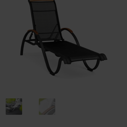
Reklamaatiolomake
Palautuslomake
Blogi