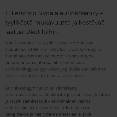
Hillerstorp Nydala aurinkosänky –
tyylikästä mukavuutta ja kestävää
laatua ulkotiloihin
Nauti kesäpäivistä täydellisessä rentoudessa
laadukkaalla Hillerstorp Nydala -aurinkosängyllä.
Skandinaavisen selkeä muotoilu yhdistettynä
huippuluokan materiaaleihin tekee tästä
aurinkosängystä tyylikkään ja pitkäikäisen valinnan
terassille, patiolle tai uima-altaan äärelle.
Aurinkosängyn runko on valmistettu
ruostumattomasta alumiinista, joka on kevyt, kestävä
ja täysin säänkestävä – erinomainen valinta
vaihteleviin ulko-olosuhteisiin. Istuinosa on
hengittävää ja miellyttävää materiaalia, joka