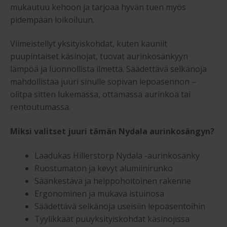
mukautuu kehoon ja tarjoaa hyvän tuen myös
pidempään loikoiluun.
Viimeistellyt yksityiskohdat, kuten kauniit
puupintaiset käsinojat, tuovat aurinkosänkyyn
lämpöä ja luonnollista ilmettä. Säädettävä selkänoja
mahdollistaa juuri sinulle sopivan lepoasennon –
olitpa sitten lukemassa, ottamassa aurinkoa tai
rentoutumassa.
Miksi valitset juuri tämän Nydala aurinkosängyn?
Laadukas Hillerstorp Nydala -aurinkosänky
Ruostumaton ja kevyt alumiinirunko
Säänkestävä ja helppohoitoinen rakenne
Ergonominen ja mukava istuinosa
Säädettävä selkänoja useisiin lepoasentoihin
Tyylikkäät puuyksityiskohdat käsinojissa