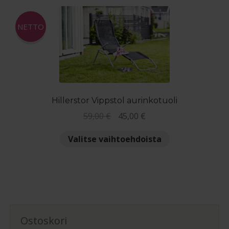
NETTO
Hillerstor Vippstol aurinkotuoli
Alkuperäinen
Nykyinen
59,00
€
45,00
€
hinta
hinta
Tällä
Valitse vaihtoehdoista
oli:
on:
tuotteella
59,00 €.
45,00 €.
on
useampi
muunnelma.
Voit
tehdä
Ostoskori
valinnat