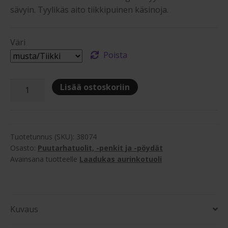
sävyin. Tyylikäs aito tiikkipuinen käsinoja.
Väri
Poista
Hillerstor
Lisää ostoskoriin
Nydala
aurinkotuoli
määrä
Tuotetunnus (SKU):
38074
Osasto:
Puutarhatuolit, -penkit ja -pöydät
Avainsana tuotteelle
Laadukas aurinkotuoli
Kuvaus