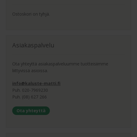
tuotteen
sivulla.
Ostoskori on tyhjä.
Asiakaspalvelu
Ota yhteyttä asiakaspalveluumme tuotteisiimme
liittyvissä asioissa.
info@kaluste-matti.fi
Puh. 020-7969230
Puh. (08) 627 266
Ota yhteyttä