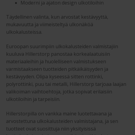
Moderni ja ajaton design ulkotiloihin
Täydellinen valinta, kun arvostat kestävyyttä,
mukavuutta ja viimeisteltyä ulkonäköä
ulkokalusteissa.
Euroopan suurimpiin ulkokalusteiden valmistajiin
kuuluva Hillerstorp panostaa korkealaatuisiin
materiaaleihin ja huolelliseen valmistukseen
varmistaakseen tuotteiden pitkäikäisyyden ja
kestävyyden. Olipa kyseessä sitten rottinki,
polyrottinki, puu tai metalli, Hillerstorp tarjoaa laajan
valikoiman vaihtoehtoja, jotka sopivat erilaisiin
ulkotiloihin ja tarpeisiin.
Hillerstorpilla on vankka maine luotettavana ja
arvostettuna ulkokalusteiden valmistajana, ja sen
tuotteet ovat suosittuja niin yksityisissä