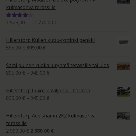
kulmasohva terassille
Hintaluokka:
1 525,00
€
–
1 770,00
€
Arvostelu
1
tuotteesta:
525,00 €
4.00
/ 5
Hillerstorp Kullen kubu-rottinki penkki
-
Alkuperäinen
Nykyinen
595,00
€
399,00
€
1
hinta
hinta
770,00 €
oli:
on:
Sami puinen ruokailuryhmä terassille tai ulos
595,00 €.
399,00 €.
Hintaluokka:
895,00
€
–
945,00
€
895,00 €
-
Hillerstorp Luxor paviljonki - harmaa
945,00 €
Hintaluokka:
835,00
€
–
945,00
€
835,00 €
-
Hillerstorp Adelshamn 2K2 kulmasohva
945,00 €
terassille
Alkuperäinen
Nykyinen
2 990,00
€
2 080,00
€