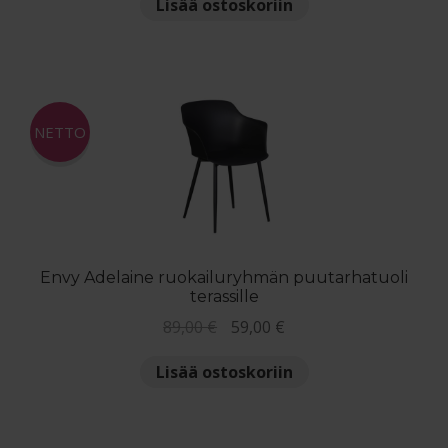
Lisää ostoskoriin
oli:
on:
329,00 €.
245,00 €.
NETTO
Envy Adelaine ruokailuryhmän puutarhatuoli
terassille
Alkuperäinen
Nykyinen
89,00
€
59,00
€
hinta
hinta
Lisää ostoskoriin
oli:
on:
89,00 €.
59,00 €.