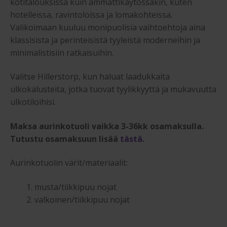
kotitalouksissa kuin ammattikäytössäkin, kuten
hotelleissa, ravintoloissa ja lomakohteissa.
Valikoimaan kuuluu monipuolisia vaihtoehtoja aina
klassisista ja perinteisistä tyyleistä moderneihin ja
minimalistisiin ratkaisuihin.
Valitse Hillerstorp, kun haluat laadukkaita
ulkokalusteita, jotka tuovat tyylikkyyttä ja mukavuutta
ulkotiloihisi.
Maksa aurinkotuoli vaikka 3-36kk osamaksulla.
Tutustu osamaksuun lisää
tästä
.
Aurinkotuolin värit/materiaalit:
musta/tiikkipuu nojat
valkoinen/tiikkipuu nojat