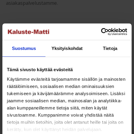
asiakaspalvelustamme.
Takuu:
Tehdasvirheitä vastaan yksi vuosi.
Suostumus
Yksityiskohdat
Tietoja
Saatat myös pitää...
Tämä sivusto käyttää evästeitä
Käytämme evästeitä tarjoamamme sisällön ja mainosten
NETTO
räätälöimiseen, sosiaalisen median ominaisuuksien
tukemiseen ja kävijämäärämme analysoimiseen. Lisäksi
jaamme sosiaalisen median, mainosalan ja analytiikka-
alan kumppaneillemme tietoja siitä, miten käytät
sivustoamme. Kumppanimme voivat yhdistää näitä
tietoja muihin tietoihin, joita olet antanut heille tai joita on
Baden Rosa aurinkotuoli
kerätty, kun olet käyttänyt heidän palvelujaan.