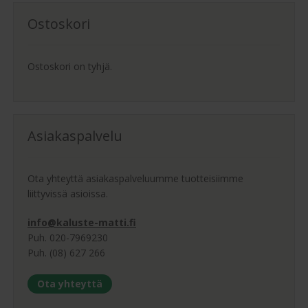
tuotteen
sivulla.
Ostoskori
Ostoskori on tyhjä.
Asiakaspalvelu
Ota yhteyttä asiakaspalveluumme tuotteisiimme
liittyvissä asioissa.
info@kaluste-matti.fi
Puh. 020-7969230
Puh. (08) 627 266
Ota yhteyttä