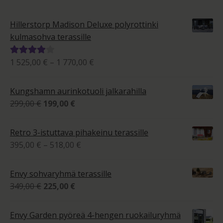
Hillerstorp Madison Deluxe polyrottinki
kulmasohva terassille
Hintaluokka:
1 525,00
€
–
1 770,00
€
Arvostelu
1
tuotteesta:
525,00 €
4.00
/ 5
Kungshamn aurinkotuoli jalkarahilla
-
Alkuperäinen
Nykyinen
299,00
€
199,00
€
1
hinta
hinta
770,00 €
oli:
on:
Retro 3-istuttava pihakeinu terassille
299,00 €.
199,00 €.
Hintaluokka:
395,00
€
–
518,00
€
395,00 €
-
Envy sohvaryhmä terassille
518,00 €
Alkuperäinen
Nykyinen
349,00
€
225,00
€
hinta
hinta
oli:
on:
Envy Garden pyöreä 4-hengen ruokailuryhmä
349,00 €.
225,00 €.