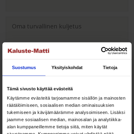
Oma turvallinen kuljetus
Kaluste-Matin oma kuljetus on turvallinen tapa
tuotteiden toimitukseen. Saat varmemmin tuotteet
ehjänä perille - ja vieläpä sisäänkannettuna!
Suostumus
Yksityiskohdat
Tietoja
Turvallisemman kuljetuksen hinta Suomessa alk.
59€!
Tämä sivusto käyttää evästeitä
Käytämme evästeitä tarjoamamme sisällön ja mainosten
räätälöimiseen, sosiaalisen median ominaisuuksien
Yleiset ehdot
tukemiseen ja kävijämäärämme analysoimiseen. Lisäksi
jaamme sosiaalisen median, mainosalan ja analytiikka-
Tutustu yleisiin toimitus- ja maksuehtoihimme.
alan kumppaneillemme tietoja siitä, miten käytät
sivustoamme. Kumppanimme voivat yhdistää näitä