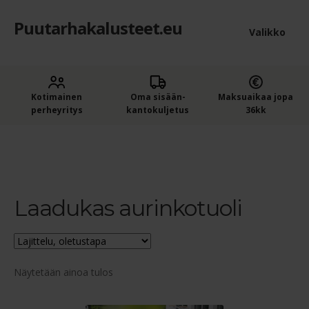
Puutarhakalusteet.eu
Siirry
Siirry
Valikko
navigointiin
sisältöön
Etusivu
Laaje
Kotimainen
Oma sisään­
Maksuaikaa jopa
Puutarhakalusteet
perheyritys
kantokuljetus
36kk
alem
Ostajan opas puutarhakalusteisiin
tason
Etusivu
Tuotteet avainsanalla “Laadukas aurinkotuoli”
valik
Ostoskori
Laadukas aurinkotuoli
Kassa
Yleiset ehdot
Näytetään ainoa tulos
Maksuehdot