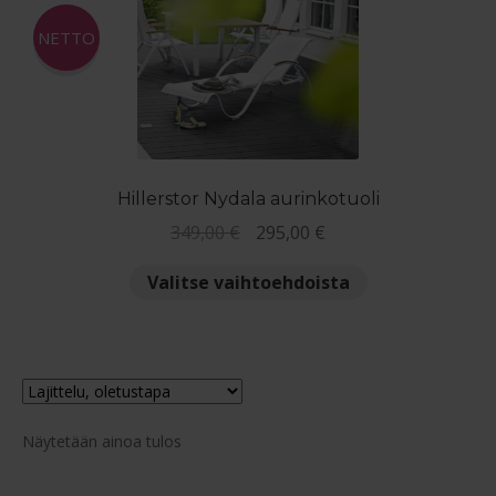
Reklamaatiolomake
NETTO
Palautuslomake
Blogi
Hillerstor Nydala aurinkotuoli
Alkuperäinen
Nykyinen
349,00
€
295,00
€
hinta
hinta
Tällä
Valitse vaihtoehdoista
oli:
on:
tuotteella
349,00 €.
295,00 €.
on
useampi
muunnelma.
Voit
tehdä
Näytetään ainoa tulos
valinnat