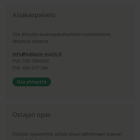
Asiakaspalvelu
Ota yhteyttä asiakaspalveluumme tuotteisiimme
liittyvissä asioissa.
info@kaluste-matti.fi
Puh. 020-7969230
Puh. (08) 627 266
Ota yhteyttä
Ostajan opas
Ostajan oppaamme auttaa sinua valitsemaan sopivan