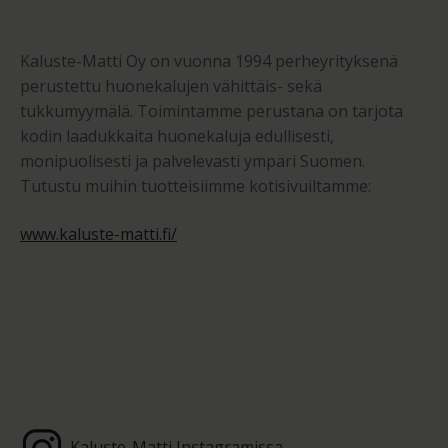
Kaluste-Matti Oy on vuonna 1994 perheyrityksenä
perustettu huonekalujen vähittäis- sekä
tukkumyymälä. Toimintamme perustana on tarjota
kodin laadukkaita huonekaluja edullisesti,
monipuolisesti ja palvelevasti ympäri Suomen.
Tutustu muihin tuotteisiimme kotisivuiltamme:
www.kaluste-matti.fi/
Kaluste-Matti Instagramissa