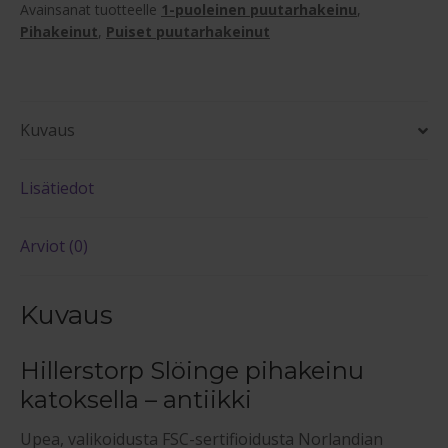
Avainsanat tuotteelle
1-puoleinen puutarhakeinu
,
määrä
Pihakeinut
,
Puiset puutarhakeinut
Kuvaus
Lisätiedot
Arviot (0)
Kuvaus
Hillerstorp Slöinge pihakeinu
katoksella – antiikki
Upea, valikoidusta FSC-sertifioidusta Norlandian