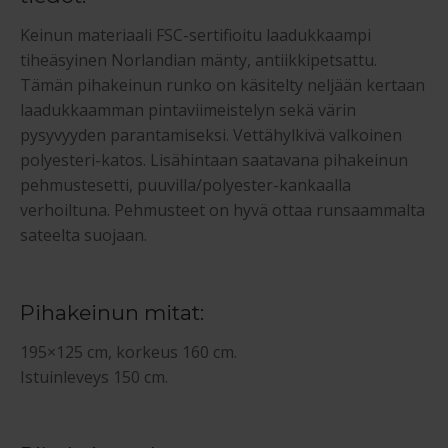
Keinun materiaali FSC-sertifioitu laadukkaampi
tiheäsyinen Norlandian mänty, antiikkipetsattu.
Tämän pihakeinun runko on käsitelty neljään kertaan
laadukkaamman pintaviimeistelyn sekä värin
pysyvyyden parantamiseksi. Vettähylkivä valkoinen
polyesteri-katos. Lisähintaan saatavana pihakeinun
pehmustesetti, puuvilla/polyester-kankaalla
verhoiltuna. Pehmusteet on hyvä ottaa runsaammalta
sateelta suojaan.
Pihakeinun mitat:
195×125 cm, korkeus 160 cm.
Istuinleveys 150 cm.