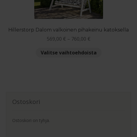
tuotteen
sivulla.
Hillerstorp Dalom valkoinen pihakeinu katoksella
Hintaluokka:
569,00
€
–
760,00
€
569,00 €
Tällä
Valitse vaihtoehdoista
-
tuotteella
760,00 €
on
useampi
muunnelma.
Voit
tehdä
Ostoskori
valinnat
tuotteen
sivulla.
Ostoskori on tyhjä.