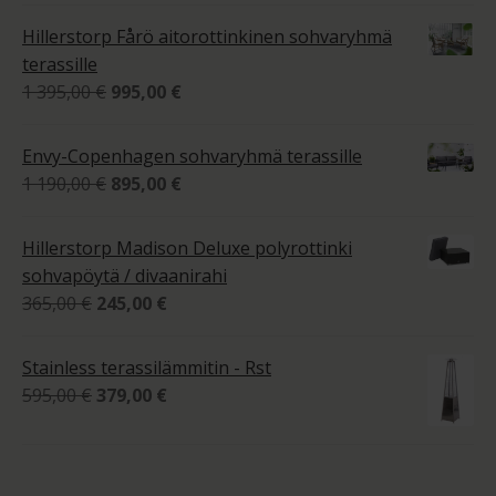
525,00 €
4.00
/ 5
Hillerstorp Fårö aitorottinkinen sohvaryhmä
-
terassille
1
Alkuperäinen
Nykyinen
1 395,00
€
995,00
€
770,00 €
hinta
hinta
oli:
on:
Envy-Copenhagen sohvaryhmä terassille
1
995,00 €.
Alkuperäinen
Nykyinen
1 190,00
€
895,00
€
395,00 €.
hinta
hinta
oli:
on:
Hillerstorp Madison Deluxe polyrottinki
1
895,00 €.
sohvapöytä / divaanirahi
190,00 €.
Alkuperäinen
Nykyinen
365,00
€
245,00
€
hinta
hinta
oli:
on:
Stainless terassilämmitin - Rst
365,00 €.
245,00 €.
Alkuperäinen
Nykyinen
595,00
€
379,00
€
hinta
hinta
oli:
on:
595,00 €.
379,00 €.