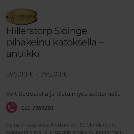
Hillerstorp Slöinge
pihakeinu katoksella –
antiikki
Hintaluokka:
595,00
€
–
795,00
€
595,00 €
Voit tiedustella ja tilata myös soittamalla
-
795,00 €
020-7969230
Upea, tiheäsyisestä Norlandian FSC-standardoitu
männystä oleva Hillerstorpin pihakeinu puutarhaan,