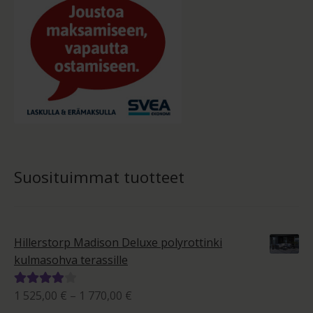
Suosituimmat tuotteet
Hillerstorp Madison Deluxe polyrottinki
kulmasohva terassille
Hintaluokka:
1 525,00
€
–
1 770,00
€
Arvostelu
1
tuotteesta: