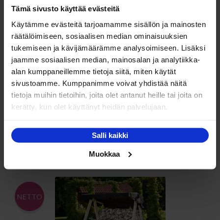
muunnelma.
Tämä sivusto käyttää evästeitä
Voit
Käytämme evästeitä tarjoamamme sisällön ja mainosten
NETTO
tehdä
räätälöimiseen, sosiaalisen median ominaisuuksien
valinnat
tukemiseen ja kävijämäärämme analysoimiseen. Lisäksi
tuotteen
jaamme sosiaalisen median, mainosalan ja analytiikka-
sivulla.
alan kumppaneillemme tietoja siitä, miten käytät
sivustoamme. Kumppanimme voivat yhdistää näitä
tietoja muihin tietoihin, joita olet antanut heille tai joita on
Hillerstorp Dalom ruskea pihakeinu katoksella
kerätty, kun olet käyttänyt heidän palvelujaan.
Hintaluokka:
568,00
€
–
760,00
€
568,00 €
Tällä
Valitse vaihtoehdoista
-
Salli kaikki
tuotteella
760,00 €
Muokkaa
on
useampi
muunnelma.
Voit
NETTO
tehdä
valinnat