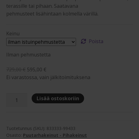
terassille tai pihaan. Saatavana
pehmusteet lisähintaan kolmella värillä.
Keinu
Poista
Ilman pehmustetta
Alkuperäinen
Nykyinen
729,00
€
595,00
€
hinta
hinta
Ei varastossa, vain jälkitoimituksena
oli:
on:
729,00 €.
595,00 €.
Hillerstorp
Lisää ostoskoriin
Slöinge
pihakeinu
katoksella
-
Tuotetunnus (SKU):
833333-99433
antiikki
Osasto:
Puutarhakeinut - Pihakeinut