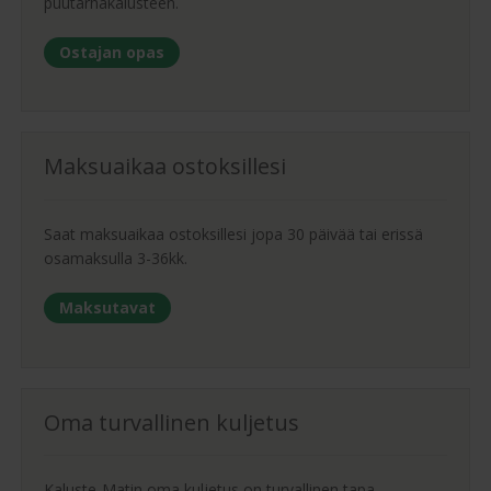
puutarhakalusteen.
Ostajan opas
Maksuaikaa ostoksillesi
Saat maksuaikaa ostoksillesi jopa 30 päivää tai erissä
osamaksulla 3-36kk.
Maksutavat
Oma turvallinen kuljetus
Kaluste-Matin oma kuljetus on turvallinen tapa