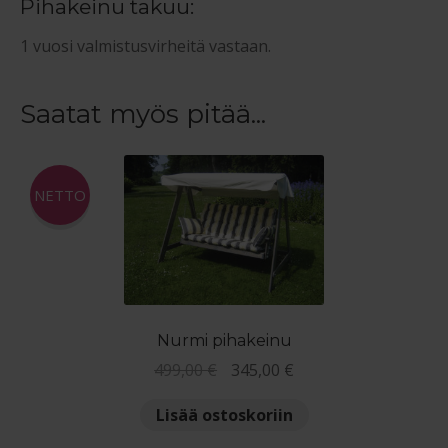
Pihakeinu takuu:
1 vuosi valmistusvirheitä vastaan.
Saatat myös pitää...
NETTO
Nurmi pihakeinu
Alkuperäinen
Nykyinen
499,00
€
345,00
€
hinta
hinta
Lisää ostoskoriin
oli:
on:
499,00 €.
345,00 €.