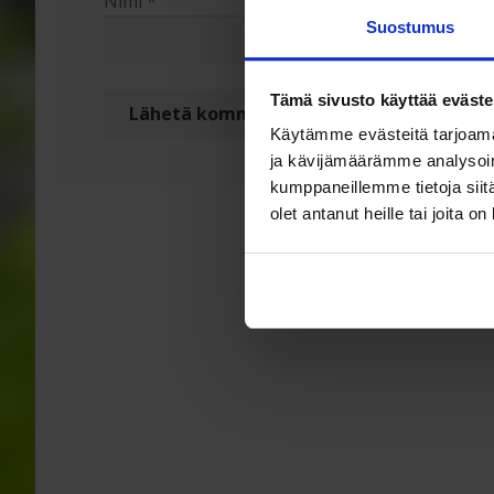
Nimi
*
Sähköpo
Suostumus
Tämä sivusto käyttää eväste
Käytämme evästeitä tarjoama
ja kävijämäärämme analysoim
kumppaneillemme tietoja siitä
olet antanut heille tai joita o