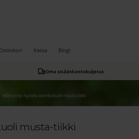
Ostoskori
Kassa
Blogi
Oma sisään­kantokuljetus
Hillerstorp Nydala aurinkotuoli musta-tiikki
uoli musta-tiikki