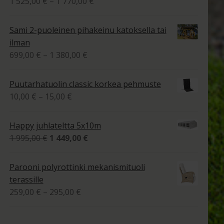
Hintaluokka:
1 525,00
€
–
1 770,00
€
1
tuotteesta:
525,00 €
4.00
/ 5
Sami 2-puoleinen pihakeinu katoksella tai
-
ilman
1
Hintaluokka:
699,00
€
–
1 380,00
€
770,00 €
699,00 €
-
Puutarhatuolin classic korkea pehmuste
1
Hintaluokka:
10,00
€
–
15,00
€
380,00 €
10,00 €
-
Happy juhlateltta 5x10m
15,00 €
Alkuperäinen
Nykyinen
1 995,00
€
1 449,00
€
hinta
hinta
oli:
on:
Parooni polyrottinki mekanismituoli
1
1
terassille
995,00 €.
449,00 €.
Hintaluokka:
259,00
€
–
295,00
€
259,00 €
-