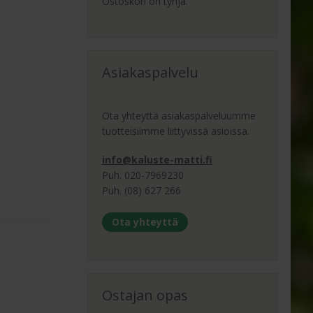
Ostoskori on tyhjä.
Asiakaspalvelu
Ota yhteyttä asiakaspalveluumme
tuotteisiimme liittyvissä asioissa.
info@kaluste-matti.fi
Puh. 020-7969230
Puh. (08) 627 266
Ota yhteyttä
Ostajan opas