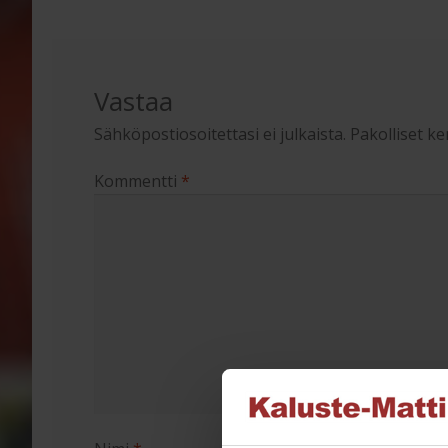
Vastaa
Sähköpostiosoitettasi ei julkaista.
Pakolliset k
Kommentti
*