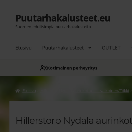
Puutarhakalusteet.eu
Siirry
Siirry
navigointiin
sisältöön
Suomen edullisimpia puutarhakalusteita
Etusivu
Puutarhakalusteet
OUTLET
Kotimainen perheyritys
Etusivu
Hillerstor Nydala aurinkotuoli – valkoinen/Tiikki
Hillerstorp Nydala aurinkot