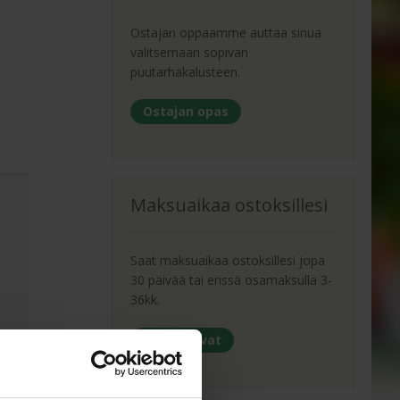
Ostajan oppaamme auttaa sinua
valitsemaan sopivan
puutarhakalusteen.
Ostajan opas
Maksuaikaa ostoksillesi
Saat maksuaikaa ostoksillesi jopa
30 päivää tai erissä osamaksulla 3-
36kk.
Maksutavat