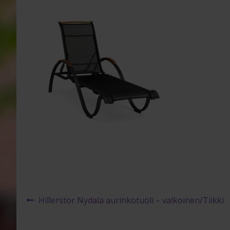
Artikkelien
Edellinen
Hillerstor Nydala aurinkotuoli – valkoinen/Tiikki
artikkeli
selaus