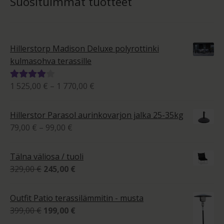
Suosituimmat tuotteet
Hillerstorp Madison Deluxe polyrottinki
kulmasohva terassille
Hintaluokka:
1 525,00
€
–
1 770,00
€
Arvostelu
1
tuotteesta:
525,00 €
4.00
/ 5
Hillerstor Parasol aurinkovarjon jalka 25-35kg
-
Hintaluokka:
79,00
€
–
99,00
€
1
79,00 €
770,00 €
-
Tälna väliosa / tuoli
99,00 €
Alkuperäinen
Nykyinen
329,00
€
245,00
€
hinta
hinta
oli:
on:
Outfit Patio terassilämmitin - musta
329,00 €.
245,00 €.
Alkuperäinen
Nykyinen
399,00
€
199,00
€
hinta
hinta