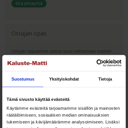
Ota yhteyttä
Ostajan opas
Ostajan oppaamme auttaa sinua valitsemaan sopivan
puutarhakalusteen.
Ostajan opas
Suostumus
Yksityiskohdat
Tietoja
Maksuaikaa ostoksillesi
Tämä sivusto käyttää evästeitä
Käytämme evästeitä tarjoamamme sisällön ja mainosten
räätälöimiseen, sosiaalisen median ominaisuuksien
Saat maksuaikaa ostoksillesi jopa 30 päivää tai erissä
tukemiseen ja kävijämäärämme analysoimiseen. Lisäksi
osamaksulla 3-36kk.