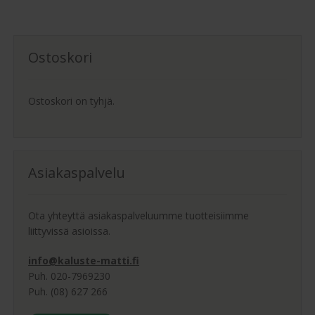
Ostoskori
Ostoskori on tyhjä.
Asiakaspalvelu
Ota yhteyttä asiakaspalveluumme tuotteisiimme
liittyvissä asioissa.
info@kaluste-matti.fi
Puh. 020-7969230
Puh. (08) 627 266