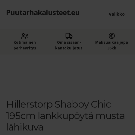
Puutarhakalusteet.eu
Siirry
Siirry
Valikko
navigointiin
sisältöön
Etusivu
Laaje
Kotimainen
Oma sisään­
Maksuaikaa jopa
Puutarhakalusteet
perheyritys
kantokuljetus
36kk
alem
Ostajan opas puutarhakalusteisiin
tason
Etusivu
Puutarhatuolit, -penkit ja -pöydät
Hillerstorp
Shabby Chic 195cm lankkupöytä terassille
Hillerstorp Shabby
valik
Chic 195cm lankkupöytä musta lähikuva
Ostoskori
Kassa
Hillerstorp Shabby Chic
Yleiset ehdot
195cm lankkupöytä musta
Maksuehdot
lähikuva