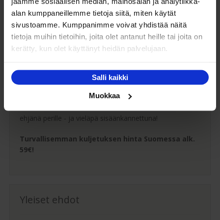
jaamme sosiaalisen median, mainosalan ja analytiikka-
alan kumppaneillemme tietoja siitä, miten käytät
Maksutavat
sivustoamme. Kumppanimme voivat yhdistää näitä
tietoja muihin tietoihin, joita olet antanut heille tai joita on
kerätty, kun olet käyttänyt heidän palvelujaan.
Oma turvallinen kuljetus
Salli kaikki
Muokkaa
Kaluste-Matin oma kuljetus on turvallinen tapa
tuotteiden toimitukseen. Saat varmemmin tuotteet
ehjänä perille - ja vieläpä sisäänkannettuna!
Turvallisemman kuljetuksen hinta Suomessa alk.
59€!
Yleiset ehdot