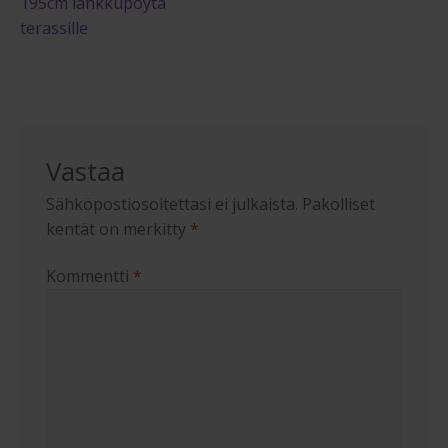
artikkeli
195cm lankkupöytä
selaus
terassille
Vastaa
Sähköpostiosoitettasi ei julkaista.
Pakolliset
kentät on merkitty
*
Kommentti
*