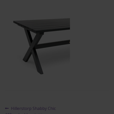
Reklamaatiolomake
Palautuslomake
Blogi
Artikkelien
Edellinen
Hillerstorp Shabby Chic