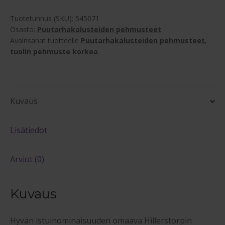
pehmuste
määrä
Tuotetunnus (SKU):
545071
Osasto:
Puutarhakalusteiden pehmusteet
Avainsanat tuotteelle
Puutarhakalusteiden pehmusteet
,
tuolin pehmuste korkea
Kuvaus
Lisätiedot
Arviot (0)
Kuvaus
Hyvän istuinominaisuuden omaava Hillerstorpin