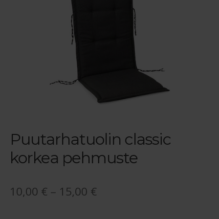
Reklamaatiolomake
Palautuslomake
Blogi
Puutarhatuolin classic
korkea pehmuste
Hintaluokka:
10,00
€
–
15,00
€
10,00 €