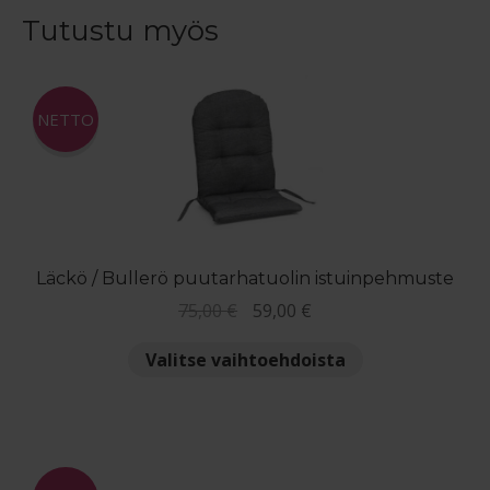
Tutustu myös
NETTO
Läckö / Bullerö puutarhatuolin istuinpehmuste
Alkuperäinen
Nykyinen
75,00
€
59,00
€
hinta
hinta
Tällä
Valitse vaihtoehdoista
oli:
on:
tuotteella
75,00 €.
59,00 €.
on
useampi
muunnelma.