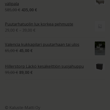
-
välipala
1
Alkuperäinen
Nykyinen
585,00
€
435,00
€
770,00 €
hinta
hinta
oli:
on:
Puutarhatuolin lux korkea pehmuste
585,00 €.
435,00 €.
Hintaluokka:
29,00
€
–
39,00
€
29,00 €
-
Valencia kukkapilari puutarhaan tai ulos
39,00 €
Alkuperäinen
Nykyinen
65,00
€
45,00
€
hinta
hinta
oli:
on:
Hillerstorp Läckö kesäkeittiön suojahuppu
65,00 €.
45,00 €.
Alkuperäinen
Nykyinen
99,00
€
89,00
€
hinta
hinta
oli:
on:
99,00 €.
89,00 €.
© Kaluste-Matti Oy