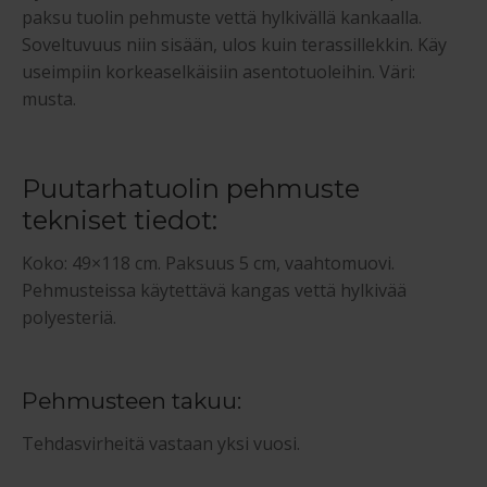
paksu tuolin pehmuste vettä hylkivällä kankaalla.
Soveltuvuus niin sisään, ulos kuin terassillekkin. Käy
useimpiin korkeaselkäisiin asentotuoleihin. Väri:
musta.
Puutarhatuolin pehmuste
tekniset tiedot:
Koko: 49×118 cm. Paksuus 5 cm, vaahtomuovi.
Pehmusteissa käytettävä kangas vettä hylkivää
polyesteriä.
Pehmusteen takuu:
Tehdasvirheitä vastaan yksi vuosi.