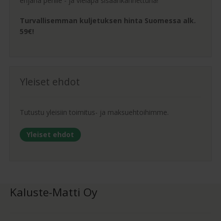
ehjänä perille - ja vieläpä sisäänkannettuna!
Turvallisemman kuljetuksen hinta Suomessa alk.
59€!
Yleiset ehdot
Tutustu yleisiin toimitus- ja maksuehtoihimme.
Yleiset ehdot
Kaluste-Matti Oy