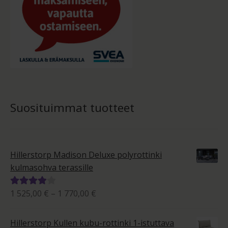
Suosituimmat tuotteet
Hillerstorp Madison Deluxe polyrottinki
kulmasohva terassille
Hintaluokka:
1 525,00
€
–
1 770,00
€
Arvostelu
1
tuotteesta:
525,00 €
4.00
/ 5
Hillerstorp Kullen kubu-rottinki 1-istuttava