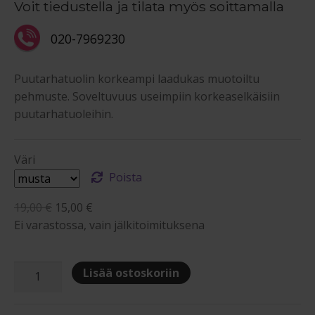
Voit tiedustella ja tilata myös soittamalla
-
15,00 €
020-7969230
Puutarhatuolin korkeampi laadukas muotoiltu
pehmuste. Soveltuvuus useimpiin korkeaselkäisiin
puutarhatuoleihin.
Väri
Poista
Alkuperäinen
Nykyinen
19,00
€
15,00
€
hinta
hinta
Ei varastossa, vain jälkitoimituksena
oli:
on:
19,00 €.
15,00 €.
Puutarhatuolin
Lisää ostoskoriin
classic
korkea