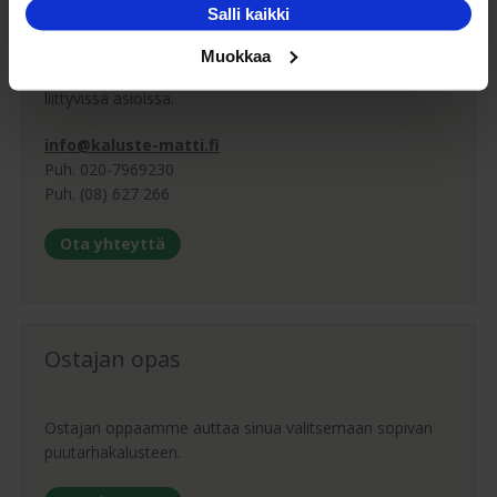
Asiakaspalvelu
Salli kaikki
Muokkaa
Ota yhteyttä asiakaspalveluumme tuotteisiimme
liittyvissä asioissa.
info@kaluste-matti.fi
Puh. 020-7969230
Puh. (08) 627 266
Ota yhteyttä
Ostajan opas
Ostajan oppaamme auttaa sinua valitsemaan sopivan
puutarhakalusteen.