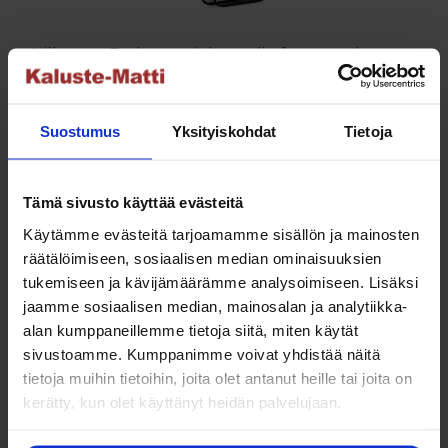
sivulla.
Hillerstor Baden aurinkotuolin frotee pehmuste
Alkuperäinen
Nykyinen
29,00
€
19,00
€
hinta
hinta
Tällä
Valitse vaihtoehdoista
Suostumus
Yksityiskohdat
Tietoja
oli:
on:
tuotteella
29,00 €.
19,00 €.
on
useampi
Tämä sivusto käyttää evästeitä
muunnelma.
Käytämme evästeitä tarjoamamme sisällön ja mainosten
Voit
räätälöimiseen, sosiaalisen median ominaisuuksien
tehdä
tukemiseen ja kävijämäärämme analysoimiseen. Lisäksi
Ostoskori
valinnat
jaamme sosiaalisen median, mainosalan ja analytiikka-
tuotteen
alan kumppaneillemme tietoja siitä, miten käytät
sivulla.
Ostoskori on tyhjä.
sivustoamme. Kumppanimme voivat yhdistää näitä
tietoja muihin tietoihin, joita olet antanut heille tai joita on
kerätty, kun olet käyttänyt heidän palvelujaan.