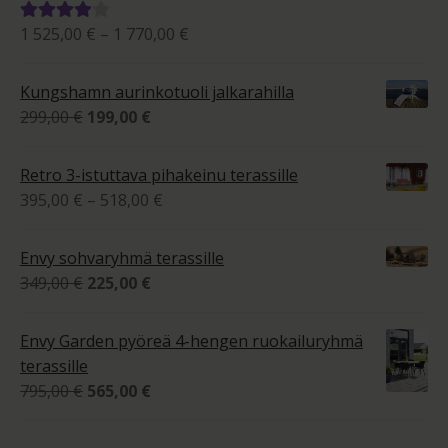
Hintaluokka:
1 525,00
€
–
1 770,00
€
Arvostelu
1
tuotteesta:
525,00 €
4.00
/ 5
Kungshamn aurinkotuoli jalkarahilla
-
Alkuperäinen
Nykyinen
299,00
€
199,00
€
1
hinta
hinta
770,00 €
oli:
on:
Retro 3-istuttava pihakeinu terassille
299,00 €.
199,00 €.
Hintaluokka:
395,00
€
–
518,00
€
395,00 €
-
Envy sohvaryhmä terassille
518,00 €
Alkuperäinen
Nykyinen
349,00
€
225,00
€
hinta
hinta
oli:
on:
Envy Garden pyöreä 4-hengen ruokailuryhmä
349,00 €.
225,00 €.
terassille
Alkuperäinen
Nykyinen
795,00
€
565,00
€
hinta
hinta
oli:
on: