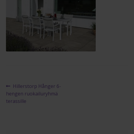
Reklamaatiolomake
Palautuslomake
Blogi
Artikkelien
Edellinen
Hillerstorp Hånger 6-
artikkeli
hengen ruokailuryhmä
selaus
terassille