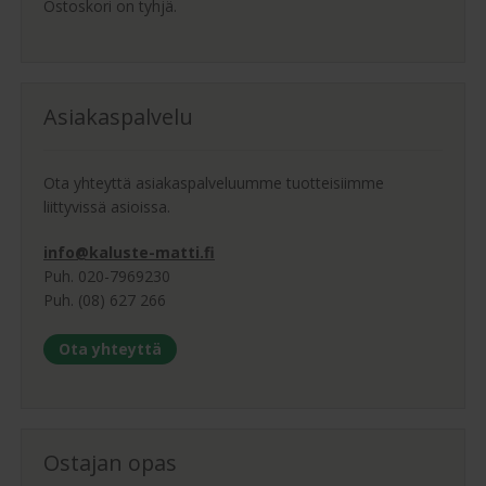
Ostoskori on tyhjä.
Asiakaspalvelu
Ota yhteyttä asiakaspalveluumme tuotteisiimme
liittyvissä asioissa.
info@kaluste-matti.fi
Puh. 020-7969230
Puh. (08) 627 266
Ota yhteyttä
Ostajan opas