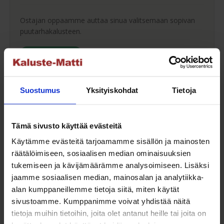
Ostajan oppaamme auttaa sinua valitsemaan sopivan
puutarhakalusteen.
Ostajan opas
Suostumus
Yksityiskohdat
Tietoja
Maksuaikaa ostoksillesi
Tämä sivusto käyttää evästeitä
Saat maksuaikaa ostoksillesi jopa 30 päivää tai erissä
Käytämme evästeitä tarjoamamme sisällön ja mainosten
osamaksulla 3-36kk.
räätälöimiseen, sosiaalisen median ominaisuuksien
tukemiseen ja kävijämäärämme analysoimiseen. Lisäksi
Maksutavat
jaamme sosiaalisen median, mainosalan ja analytiikka-
alan kumppaneillemme tietoja siitä, miten käytät
sivustoamme. Kumppanimme voivat yhdistää näitä
tietoja muihin tietoihin, joita olet antanut heille tai joita on
Oma turvallinen kuljetus