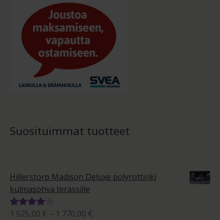
Suosituimmat tuotteet
Hillerstorp Madison Deluxe polyrottinki
kulmasohva terassille
Hintaluokka:
1 525,00
€
–
1 770,00
€
Arvostelu