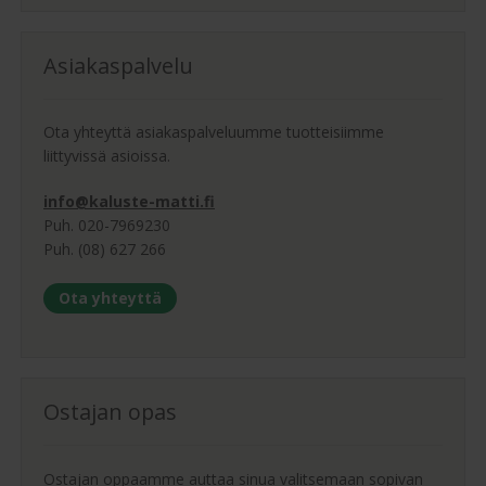
Asiakaspalvelu
Ota yhteyttä asiakaspalveluumme tuotteisiimme
liittyvissä asioissa.
info@kaluste-matti.fi
Puh. 020-7969230
Puh. (08) 627 266
Ota yhteyttä
Ostajan opas
Ostajan oppaamme auttaa sinua valitsemaan sopivan