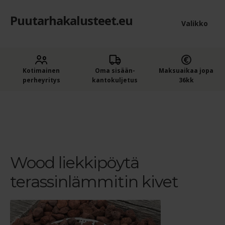
Puutarhakalusteet.eu
Siirry
Siirry
Valikko
navigointiin
sisältöön
Etusivu
Laaje
Kotimainen
Oma sisään­
Maksuaikaa jopa
Puutarhakalusteet
perheyritys
kantokuljetus
36kk
alem
Ostajan opas puutarhakalusteisiin
tason
Etusivu
Wood liekkipöytä terassinlämmitin kivet
Wood
liekkipöytä terassinlämmitin kivet
valik
Ostoskori
Kassa
Wood liekkipöytä
terassinlämmitin kivet
Yleiset ehdot
Maksuehdot