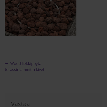
Reklamaatiolomake
Palautuslomake
Blogi
Artikkelien
Edellinen
Wood liekkipöytä
artikkeli
terassinlämmitin kivet
selaus
Vastaa