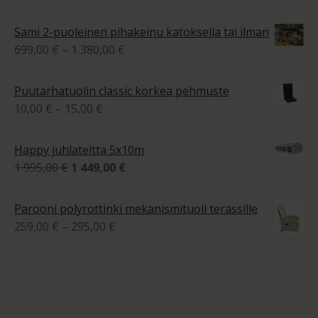
1
tuotteesta:
525,00 €
4.00
/ 5
Sami 2-puoleinen pihakeinu katoksella tai ilman
-
Hintaluokka:
699,00
€
–
1 380,00
€
1
699,00 €
770,00 €
-
Puutarhatuolin classic korkea pehmuste
1
Hintaluokka:
10,00
€
–
15,00
€
380,00 €
10,00 €
-
Happy juhlateltta 5x10m
15,00 €
Alkuperäinen
Nykyinen
1 995,00
€
1 449,00
€
hinta
hinta
oli:
on:
Parooni polyrottinki mekanismituoli terassille
1
1
Hintaluokka:
259,00
€
–
295,00
€
995,00 €.
449,00 €.
259,00 €
-
295,00 €