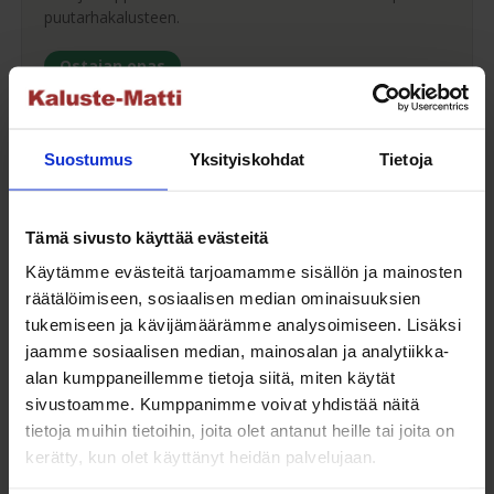
puutarhakalusteen.
Ostajan opas
Suostumus
Yksityiskohdat
Tietoja
Maksuaikaa ostoksillesi
Tämä sivusto käyttää evästeitä
Saat maksuaikaa ostoksillesi jopa 30 päivää tai erissä
Käytämme evästeitä tarjoamamme sisällön ja mainosten
osamaksulla 3-36kk.
räätälöimiseen, sosiaalisen median ominaisuuksien
Maksutavat
tukemiseen ja kävijämäärämme analysoimiseen. Lisäksi
jaamme sosiaalisen median, mainosalan ja analytiikka-
alan kumppaneillemme tietoja siitä, miten käytät
sivustoamme. Kumppanimme voivat yhdistää näitä
tietoja muihin tietoihin, joita olet antanut heille tai joita on
Oma turvallinen kuljetus
kerätty, kun olet käyttänyt heidän palvelujaan.