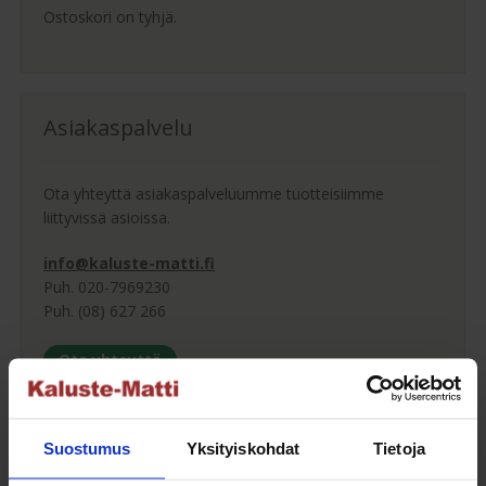
Ostoskori on tyhjä.
Asiakaspalvelu
Ota yhteyttä asiakaspalveluumme tuotteisiimme
liittyvissä asioissa.
info@kaluste-matti.fi
Puh. 020-7969230
Puh. (08) 627 266
Ota yhteyttä
Suostumus
Yksityiskohdat
Tietoja
Ostajan opas