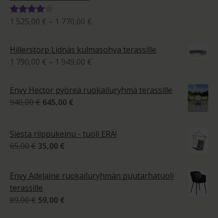
Hintaluokka:
1 525,00
€
–
1 770,00
€
Arvostelu
1
tuotteesta:
525,00 €
4.00
/ 5
Hillerstorp Lidnäs kulmasohva terassille
-
Hintaluokka:
1 790,00
€
–
1 949,00
€
1
1
770,00 €
790,00 €
Envy Hector pyöreä ruokailuryhmä terassille
-
Alkuperäinen
Nykyinen
940,00
€
645,00
€
1
hinta
hinta
949,00 €
oli:
on:
Siesta riippukeinu - tuoli ERÄ!
940,00 €.
645,00 €.
Alkuperäinen
Nykyinen
65,00
€
35,00
€
hinta
hinta
oli:
on:
Envy Adelaine ruokailuryhmän puutarhatuoli
65,00 €.
35,00 €.
terassille
Alkuperäinen
Nykyinen
89,00
€
59,00
€
hinta
hinta