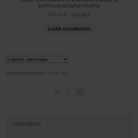
pehmusteella/katoksella
Alkuperäinen
Nykyinen
875,00
€
649,00
€
hinta
hinta
Lisää ostoskoriin
oli:
on:
875,00 €.
649,00 €.
Näytetään tulokset 13–16 / 16
1
2
Ostoskori