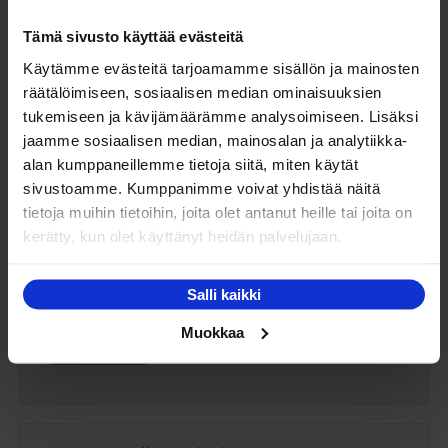
Tämä sivusto käyttää evästeitä
Ostajan oppaamme auttaa sinua valitsemaan sopivan
Käytämme evästeitä tarjoamamme sisällön ja mainosten
puutarhakalusteen.
räätälöimiseen, sosiaalisen median ominaisuuksien
tukemiseen ja kävijämäärämme analysoimiseen. Lisäksi
Ostajan opas
jaamme sosiaalisen median, mainosalan ja analytiikka-
alan kumppaneillemme tietoja siitä, miten käytät
sivustoamme. Kumppanimme voivat yhdistää näitä
tietoja muihin tietoihin, joita olet antanut heille tai joita on
Maksuaikaa ostoksillesi
kerätty, kun olet käyttänyt heidän palvelujaan.
Saat maksuaikaa ostoksillesi jopa 30 päivää tai erissä
Salli kaikki
osamaksulla 3-36kk.
Muokkaa
Maksutavat