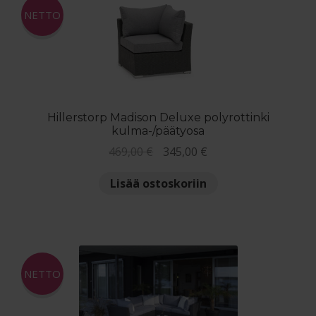
NETTO
Hillerstorp Madison Deluxe polyrottinki
kulma-/päätyosa
Alkuperäinen
Nykyinen
469,00
€
345,00
€
hinta
hinta
Lisää ostoskoriin
oli:
on:
469,00 €.
345,00 €.
NETTO