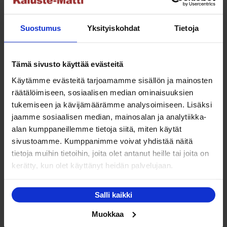
295,00 €
Tällä
Valitse vaihtoehdoista
-
tuotteella
Suostumus
Yksityiskohdat
Tietoja
349,00 €
on
useampi
muunnelma.
Tämä sivusto käyttää evästeitä
Voit
NETTO
Käytämme evästeitä tarjoamamme sisällön ja mainosten
tehdä
räätälöimiseen, sosiaalisen median ominaisuuksien
valinnat
tukemiseen ja kävijämäärämme analysoimiseen. Lisäksi
tuotteen
jaamme sosiaalisen median, mainosalan ja analytiikka-
sivulla.
alan kumppaneillemme tietoja siitä, miten käytät
sivustoamme. Kumppanimme voivat yhdistää näitä
Hillerstorp Madison polyrottinki ruokapöytä – pieni
tietoja muihin tietoihin, joita olet antanut heille tai joita on
kerätty, kun olet käyttänyt heidän palvelujaan.
Hintaluokka:
219,00
€
–
249,00
€
219,00 €
Tällä
Valitse vaihtoehdoista
-
Salli kaikki
tuotteella
249,00 €
on
Muokkaa
useampi