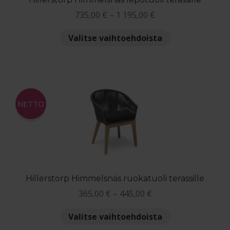
Hintaluokka:
735,00
€
–
1 195,00
€
735,00 €
Tällä
Valitse vaihtoehdoista
-
tuotteella
1
on
195,00 €
useampi
muunnelma.
Voit
NETTO
tehdä
valinnat
tuotteen
sivulla.
Hillerstorp Himmelsnäs ruokatuoli terassille
Hintaluokka:
365,00
€
–
445,00
€
365,00 €
Tällä
Valitse vaihtoehdoista
-
tuotteella