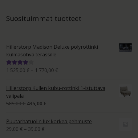
Suosituimmat tuotteet
Hillerstorp Madison Deluxe polyrottinki
kulmasohva terassille
Hintaluokka:
1 525,00
€
–
1 770,00
€
Arvostelu
1
tuotteesta:
525,00 €
4.00
/ 5
Hillerstorp Kullen kubu-rottinki 1-istuttava
-
välipala
1
Alkuperäinen
Nykyinen
585,00
€
435,00
€
770,00 €
hinta
hinta
oli:
on:
Puutarhatuolin lux korkea pehmuste
585,00 €.
435,00 €.
Hintaluokka:
29,00
€
–
39,00
€
29,00 €