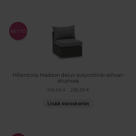
445,00 €
on
useampi
muunnelma.
Voit
NETTO
tehdä
valinnat
tuotteen
sivulla.
Hillerstorp Madison delux polyrottinki sohvan
istuinosa
Alkuperäinen
Nykyinen
345,00
€
245,00
€
hinta
hinta
Lisää ostoskoriin
oli:
on:
345,00 €.
245,00 €.