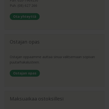
Puh. 020-7969230
Puh. (08) 627 266
Ota yhteyttä
Ostajan opas
Ostajan oppaamme auttaa sinua valitsemaan sopivan
puutarhakalusteen.
Ostajan opas
Maksuaikaa ostoksillesi