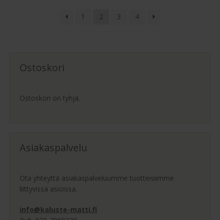
tuotteen
1
2
3
4
sivulla.
Ostoskori
Ostoskori on tyhjä.
Asiakaspalvelu
Ota yhteyttä asiakaspalveluumme tuotteisiimme
liittyvissä asioissa.
info@kaluste-matti.fi