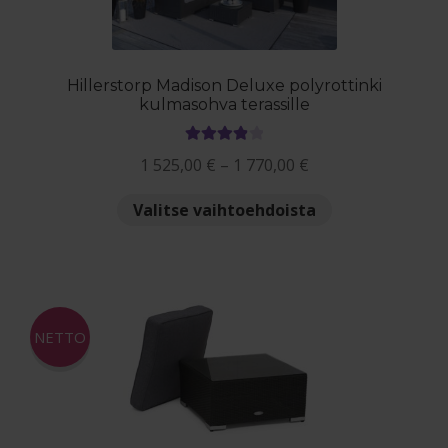
Hillerstorp Madison Deluxe polyrottinki
kulmasohva terassille
Arvostelu
Hintaluokka:
1 525,00
€
–
1 770,00
€
tuotteesta:
1
4.00
/ 5
Tällä
Valitse vaihtoehdoista
525,00 €
tuotteella
-
on
1
useampi
770,00 €
muunnelma.
Voit
NETTO
tehdä
valinnat
tuotteen
sivulla.