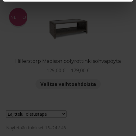
muunnelma.
Voit
NETTO
tehdä
valinnat
tuotteen
sivulla.
Hillerstorp Madison polyrottinki sohvapöytä
Hintaluokka:
129,00
€
–
179,00
€
129,00 €
Tällä
Valitse vaihtoehdoista
-
tuotteella
179,00 €
on
useampi
muunnelma.
Voit
tehdä
Näytetään tulokset 13–24 / 46
valinnat