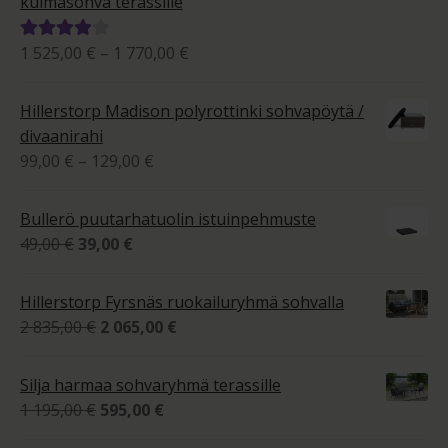
kulmasohva terassille
Hintaluokka:
1 525,00
€
–
1 770,00
€
Arvostelu
1
tuotteesta:
525,00 €
4.00
/ 5
Hillerstorp Madison polyrottinki sohvapöytä /
-
divaanirahi
1
Hintaluokka:
99,00
€
–
129,00
€
770,00 €
99,00 €
-
Bullerö puutarhatuolin istuinpehmuste
129,00 €
Alkuperäinen
Nykyinen
49,00
€
39,00
€
hinta
hinta
oli:
on:
Hillerstorp Fyrsnäs ruokailuryhmä sohvalla
49,00 €.
39,00 €.
Alkuperäinen
Nykyinen
2 835,00
€
2 065,00
€
hinta
hinta
oli:
on:
Silja harmaa sohvaryhmä terassille
2
2
Alkuperäinen
Nykyinen
1 195,00
€
595,00
€
835,00 €.
065,00 €.
hinta
hinta