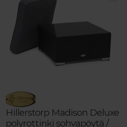
Reklamaatiolomake
Palautuslomake
Blogi
Hillerstorp Madison Deluxe
polyrottinki sohvapöytä /