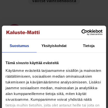
Valitse vaihtoehdoista
oli:
on:
tuotteella
3
2
on
395,00 €.
545,00 €.
useampi
muunnelma.
Voit
NETTO
tehdä
valinnat
Suostumus
Yksityiskohdat
Tietoja
tuotteen
sivulla.
Tämä sivusto käyttää evästeitä
Mode polyrottinki kulmasohva pöydällä
Käytämme evästeitä tarjoamamme sisällön ja mainosten
Alkuperäinen
Nykyinen
1 150,00
€
795,00
€
räätälöimiseen, sosiaalisen median ominaisuuksien
hinta
hinta
tukemiseen ja kävijämäärämme analysoimiseen. Lisäksi
Lue lisää
oli:
on:
jaamme sosiaalisen median, mainosalan ja analytiikka-
1
795,00 €.
alan kumppaneillemme tietoja siitä, miten käytät
150,00 €.
sivustoamme. Kumppanimme voivat yhdistää näitä
tietoja muihin tietoihin, joita olet antanut heille tai joita on