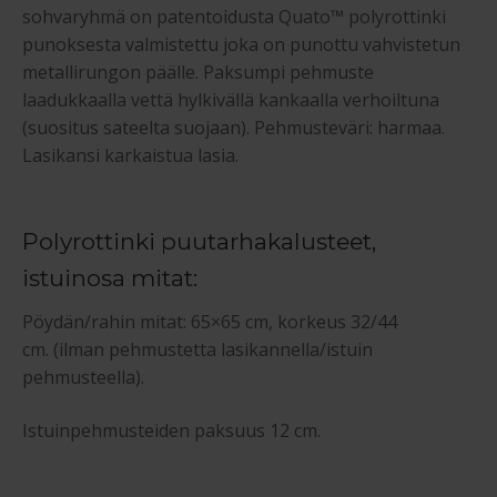
sohvaryhmä on patentoidusta Quato™ polyrottinki
punoksesta valmistettu joka on punottu vahvistetun
metallirungon päälle. Paksumpi pehmuste
laadukkaalla vettä hylkivällä kankaalla verhoiltuna
(suositus sateelta suojaan). Pehmusteväri: harmaa.
Lasikansi karkaistua lasia.
Polyrottinki puutarhakalusteet,
istuinosa mitat:
Pöydän/rahin mitat: 65×65 cm, korkeus 32/44
cm. (ilman pehmustetta lasikannella/istuin
pehmusteella).
Istuinpehmusteiden paksuus 12 cm.