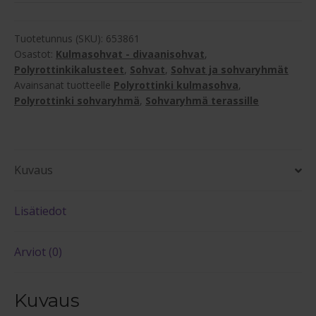
Deluxe
polyrottinki
sohvapöytä
Tuotetunnus (SKU):
653861
/
Osastot:
Kulmasohvat - divaanisohvat
,
Polyrottinkikalusteet
,
Sohvat
,
Sohvat ja sohvaryhmät
divaanirahi
Avainsanat tuotteelle
Polyrottinki kulmasohva
,
määrä
Polyrottinki sohvaryhmä
,
Sohvaryhmä terassille
Kuvaus
Lisätiedot
Arviot (0)
Kuvaus