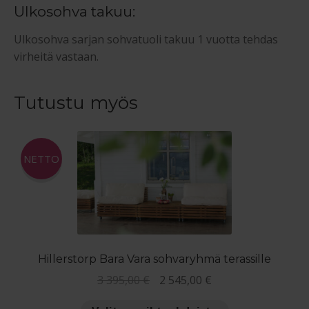
Ulkosohva takuu:
Ulkosohva sarjan sohvatuoli takuu 1 vuotta tehdas
virheitä vastaan.
Tutustu myös
NETTO
Hillerstorp Bara Vara sohvaryhmä terassille
Alkuperäinen
Nykyinen
3 395,00
€
2 545,00
€
hinta
hinta
Tällä