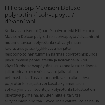
Hillerstorp Madison Deluxe
polyrottinki sohvapöytä /
divaanirahi
Korkealaatuisempi Quato™ polyrottinki Hillerstorp
Madison Deluxe polyrottinki sohvapöytä / divaanirahi
muunneltavaan polyrottinki sohvaryhmään
kuuluvana, joissa tyylikkäästi harjattu
helppohoitoinen tumman harmaa polyrottinkipunos
paksummalla pehmusteella ja lasikannella. Voit
käyttää joko sohvapöytänä lasikannella tai erillisenä
jalkarahina kuin myös divaani-jalkarahina
pehmusteella. Tästä muunneltavasta ulkosohva
polyrottinki-sarjasta voi kasata kymmeniä eri
sohvaryhmä vaihtoehtoja. Polyrottinki kalusteet on
pidettävä puhtaina, muuten niitä ei tarvitse
erityisemmin huoltaa. Täydellinen valinta, jos et halua