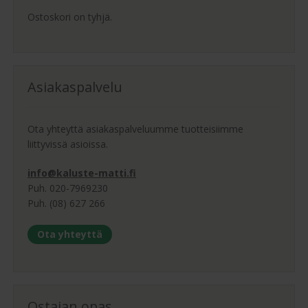
Ostoskori on tyhjä.
Asiakaspalvelu
Ota yhteyttä asiakaspalveluumme tuotteisiimme
liittyvissä asioissa.
info@kaluste-matti.fi
Puh. 020-7969230
Puh. (08) 627 266
Ota yhteyttä
Ostajan opas