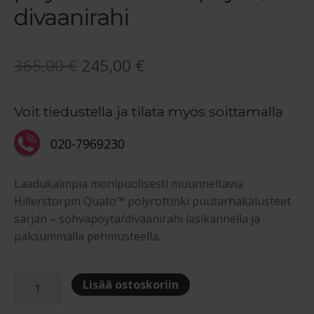
divaanirahi
Alkuperäinen
Nykyinen
365,00
€
245,00
€
hinta
hinta
Voit tiedustella ja tilata myös soittamalla
oli:
on:
365,00 €.
245,00 €.
020-7969230
Laadukaimpia monipuolisesti muunneltavia
Hillerstorpin Quato™ polyrottinki puutarhakalusteet
sarjan – sohvapöytä/divaanirahi lasikannella ja
paksummalla pehmusteella.
Hillerstorp
Lisää ostoskoriin
Madison