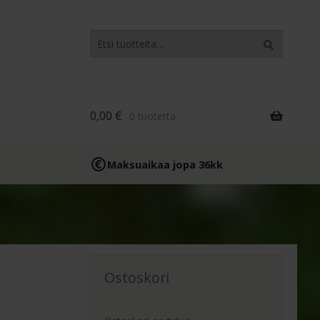
Etsi:
Haku
0,00
€
0 tuotetta
Maksuaikaa jopa 36kk
Ostoskori