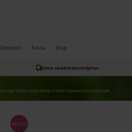
Ostoskori
Kassa
Blogi
Oma sisään­kantokuljetus
llerstorp Valetta polyrottinki 4 hlön ruokailuryhmä terassille
NETTO