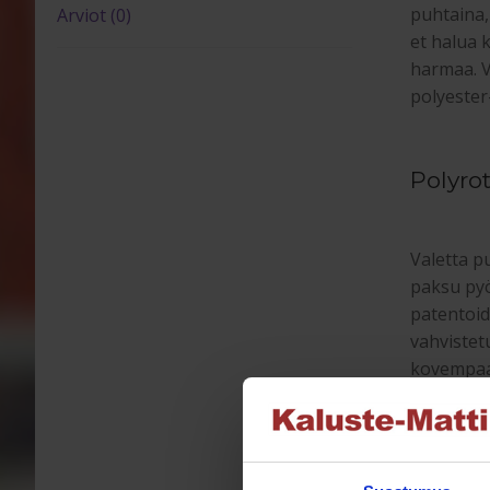
puhtaina,
Arviot (0)
et halua 
harmaa. V
polyeste
Polyr
Valetta p
paksu pyö
patentoi
vahvistet
kovempaa 
massiivim
Polyro