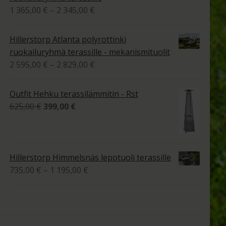
1
Hintaluokka:
1 365,00
€
–
2 345,00
€
770,00 €
1
365,00 €
Hillerstorp Atlanta polyrottinki
-
ruokailuryhmä terassille - mekanismituolit
2
Hintaluokka:
2 595,00
€
–
2 829,00
€
345,00 €
2
595,00 €
Outfit Hehku terassilämmitin - Rst
-
Alkuperäinen
Nykyinen
625,00
€
399,00
€
2
hinta
hinta
829,00 €
oli:
on:
625,00 €.
399,00 €.
Hillerstorp Himmelsnäs lepotuoli terassille
Hintaluokka:
735,00
€
–
1 195,00
€
735,00 €
-
1
195,00 €