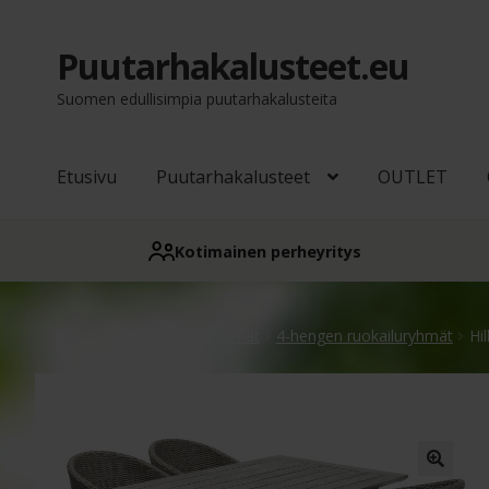
Puutarhakalusteet.eu
Siirry
Siirry
navigointiin
sisältöön
Suomen edullisimpia puutarhakalusteita
Etusivu
Puutarhakalusteet
OUTLET
Kotimainen perheyritys
Etusivu
Ruokailuryhmät
4-hengen ruokailuryhmät
Hi