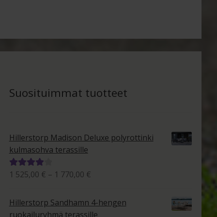
Suosituimmat tuotteet
Hillerstorp Madison Deluxe polyrottinki
kulmasohva terassille
Hintaluokka:
1 525,00
€
–
1 770,00
€
Arvostelu
1
tuotteesta:
525,00 €
4.00
/ 5
Hillerstorp Sandhamn 4-hengen
-
ruokailuryhmä terassille