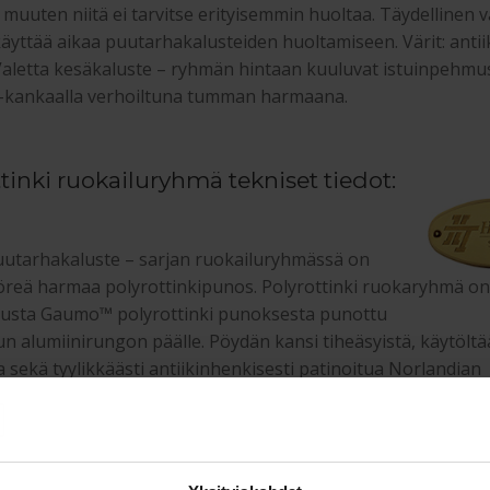
 muuten niitä ei tarvitse erityisemmin huoltaa. Täydellinen va
käyttää aikaa puutarhakalusteiden huoltamiseen. Värit: antii
aletta kesäkaluste – ryhmän hintaan kuuluvat istuinpehmu
r-kankaalla verhoiltuna tumman harmaana.
ottinki ruokailuryhmä tekniset ti
uutarhakaluste – sarjan ruokailuryhmässä on
reä harmaa polyrottinkipunos. Polyrottinki ruokaryhmä o
dusta Gaumo™ polyrottinki punoksesta punottu
un alumiinirungon päälle. Pöydän kansi tiheäsyistä, käytölt
sekä tyylikkäästi antiikinhenkisesti patinoitua Norlandian
äntyä.
ttinki ruokailuryhmä mitat: