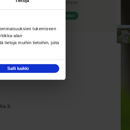
Tietoja
maksuehtoihimme.
ä
Yleiset ehdot
ylikkäästä
 ominaisuuksien tukemiseen
tiikka-alan
ietoja muihin tietoihin, joita
Salli kaikki
la 3-