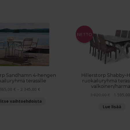
NETTO
torp Sandhamn 4-hengen
Hillerstorp Shabby-
ailuryhmä terassille
ruokailuryhmä terass
valkoinen/harm
Hintaluokka:
 365,00
€
–
2 345,00
€
Alkuperäi
3 020,00
€
1 595,0
1
Tällä
hinta
litse vaihtoehdoista
365,00 €
tuotteella
Lue lisää
oli:
-
on
3
2
useampi
020,00 €.
345,00 €
muunnelma.