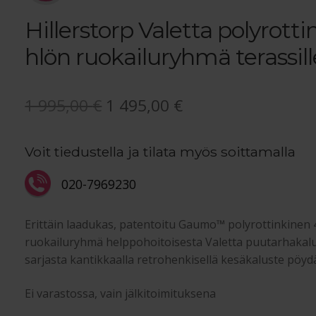
Hillerstorp Valetta polyrotti
hlön ruokailuryhmä terassill
Alkuperäinen
Nykyinen
1 995,00
€
1 495,00
€
hinta
hinta
Voit tiedustella ja tilata myös soittamalla
oli:
on:
1
1
020-7969230
995,00 €.
495,00 €.
Erittäin laadukas, patentoitu Gaumo™ polyrottinkinen
ruokailuryhmä helppohoitoisesta Valetta puutarhakalu
sarjasta kantikkaalla retrohenkisellä kesäkaluste pöydä
Ei varastossa, vain jälkitoimituksena