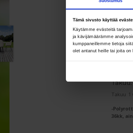
Suostumus
Retro-hen
laadukkaa
Tämä sivusto käyttää eväste
kantikkaa
Käytämme evästeitä tarjoama
ja kävijämäärämme analysoim
Polyrotti
kumppaneillemme tietoja siitä
olet antanut heille tai joita o
Polyrotti
istuinpeh
Takuu:
Takuu 1 v
-Polyrot
36kk, ain