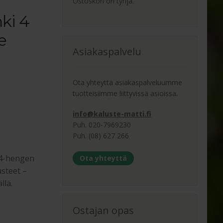
Ostoskori on tyhjä.
nki 4
e
Asiakaspalvelu
Ota yhteyttä asiakaspalveluumme
tuotteisiimme liittyvissä asioissa.
info@kaluste-matti.fi
Puh. 020-7969230
Puh. (08) 627 266
 4-hengen
Ota yhteyttä
steet –
llä.
Ostajan opas