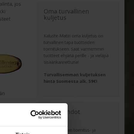
linta, jos
Oma turvallinen
kki
kuljetus
steet
Kaluste-Matin oma kuljetus on
turvallinen tapa tuotteiden
edot:
toimitukseen. Saat varmemmin
tuotteet ehjänä perille - ja vieläpä
sisäänkannettuna!
Turvallisemman kuljetuksen
n
hinta Suomessa alk. 59€!
ään
Yleiset ehdot
Tutustu yleisiin toimitus- ja