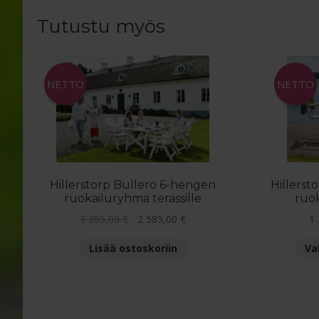
Tutustu myös
NETTO
NETTO
Hillerstorp Bullerö 6-hengen
Hillers
ruokailuryhmä terassille
ruok
Alkuperäinen
Nykyinen
3 395,00
€
2 585,00
€
1
hinta
hinta
Lisää ostoskoriin
Va
oli:
on:
3
2
395,00 €.
585,00 €.