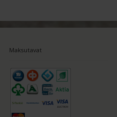
Voit
tehdä
valinnat
tuotteen
sivulla.
Maksutavat