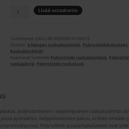
Hillerstorp
Lisää ostoskoriin
Valetta
polyrottinki
4
hlön
Tuotetunnus (SKU):
6816590/68101/68315
ruokailuryhmä
Osastot:
4-hengen ruokailuryhmät
,
Polyrottinkikalusteet
,
Ruokailuryhmät
terassille
Avainsanat tuotteelle
Polyrottinki ruokailuryhmä
,
Polyrotti
määrä
ruokapöytä
,
Polyrottinki ruokatuoli
us
laadukas, polyrottinkinen / massiivipuinen ruokailuryhmä ulo
e, jossa pyöreähkö, helppohoitoinen paksu, erittäin tiheään
lyrottinkipunos. Polyrottinki puutarhakalusteet ovat pide