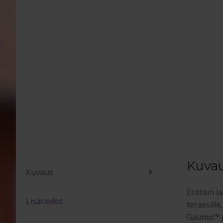
Kuva
Kuvaus
Erittäin 
Lisätiedot
terassill
Gaumo™ po