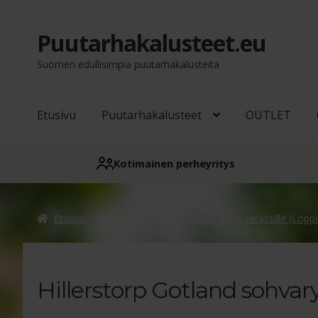
Puutarhakalusteet.eu
Siirry
Siirry
navigointiin
sisältöön
Suomen edullisimpia puutarhakalusteita
Etusivu
Puutarhakalusteet
OUTLET
Kotimainen perheyritys
Etusivu
Hillerstorp Gotland sohvaryhmä terassille (Lopp
Hillerstorp Gotland sohva