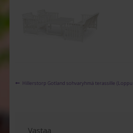
Artikkelien
Edellinen
Hillerstorp Gotland sohvaryhmä terassille (Loppu
artikkeli
selaus
Vastaa