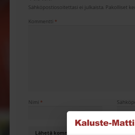
Sähköpostiosoitettasi ei julkaista.
Pakolliset k
Kommentti
*
Nimi
*
Sähköpo