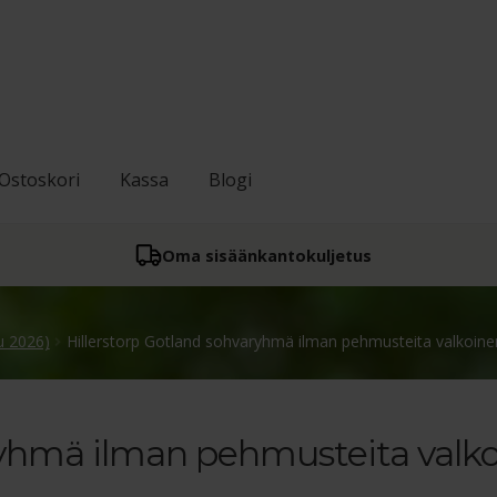
Ostoskori
Kassa
Blogi
Oma sisään­kantokuljetus
u 2026)
Hillerstorp Gotland sohvaryhmä ilman pehmusteita valkoine
ryhmä ilman pehmusteita valk