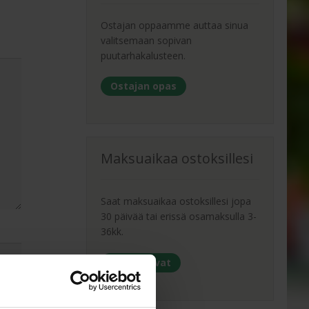
Ostajan oppaamme auttaa sinua
valitsemaan sopivan
puutarhakalusteen.
Ostajan opas
Maksuaikaa ostoksillesi
Saat maksuaikaa ostoksillesi jopa
30 päivää tai erissä osamaksulla 3-
36kk.
Maksutavat