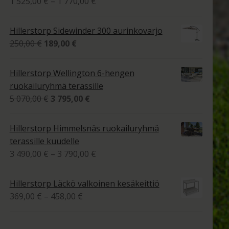
Hintaluokka:
1 525,00
€
–
1 770,00
€
1
tuotteesta:
525,00 €
4.00
/ 5
Hillerstorp Sidewinder 300 aurinkovarjo
-
Alkuperäinen
Nykyinen
250,00
€
189,00
€
1
hinta
hinta
770,00 €
oli:
on:
Hillerstorp Wellington 6-hengen
250,00 €.
189,00 €.
ruokailuryhmä terassille
Alkuperäinen
Nykyinen
5 070,00
€
3 795,00
€
hinta
hinta
oli:
on:
Hillerstorp Himmelsnäs ruokailuryhmä
5
3
terassille kuudelle
070,00 €.
795,00 €.
Hintaluokka:
3 490,00
€
–
3 790,00
€
3
490,00 €
Hillerstorp Läckö valkoinen kesäkeittiö
-
Hintaluokka:
369,00
€
–
458,00
€
3
369,00 €
790,00 €
-