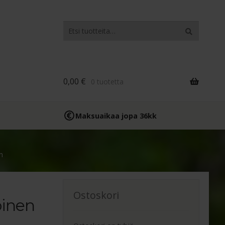
Etsi:
Haku
0,00
€
0 tuotetta
Maksuaikaa jopa 36kk
n
Ostoskori
oinen