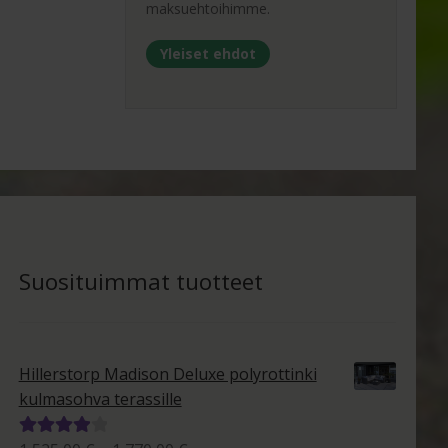
maksuehtoihimme.
Yleiset ehdot
Suosituimmat tuotteet
Hillerstorp Madison Deluxe polyrottinki
kulmasohva terassille
Arvostelu