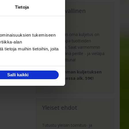
Tietoja
Oma turvallinen
kuljetus
Kaluste-Matin oma kuljetus on
 ominaisuuksien tukemiseen
turvallinen tapa tuotteiden
tiikka-alan
toimitukseen. Saat varmemmin
ietoja muihin tietoihin, joita
tuotteet ehjänä perille - ja vieläpä
sisäänkannettuna!
Turvallisemman kuljetuksen
Salli kaikki
hinta Suomessa alk. 59€!
Yleiset ehdot
Tutustu yleisiin toimitus- ja