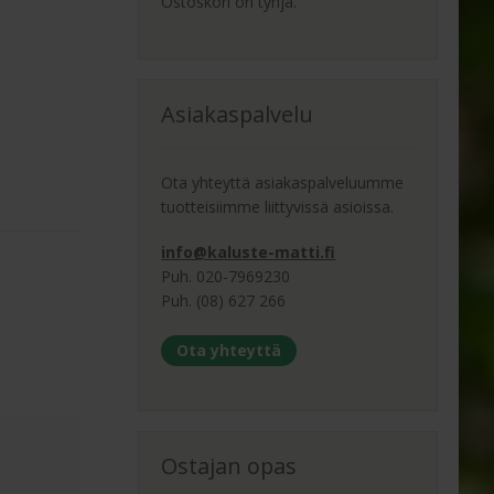
Ostoskori on tyhjä.
Asiakaspalvelu
Ota yhteyttä asiakaspalveluumme
tuotteisiimme liittyvissä asioissa.
info@kaluste-matti.fi
Puh. 020-7969230
Puh. (08) 627 266
Ota yhteyttä
Ostajan opas