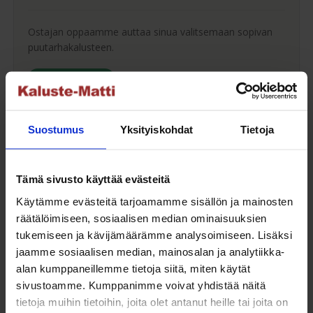
Ostajan oppaamme auttaa sinua valitsemaan sopivan
puutarhakalusteen.
Ostajan opas
Suostumus
Yksityiskohdat
Tietoja
Maksuaikaa ostoksillesi
Tämä sivusto käyttää evästeitä
Saat maksuaikaa ostoksillesi jopa 30 päivää tai erissä
Käytämme evästeitä tarjoamamme sisällön ja mainosten
osamaksulla 3-36kk.
räätälöimiseen, sosiaalisen median ominaisuuksien
tukemiseen ja kävijämäärämme analysoimiseen. Lisäksi
Maksutavat
jaamme sosiaalisen median, mainosalan ja analytiikka-
alan kumppaneillemme tietoja siitä, miten käytät
sivustoamme. Kumppanimme voivat yhdistää näitä
tietoja muihin tietoihin, joita olet antanut heille tai joita on