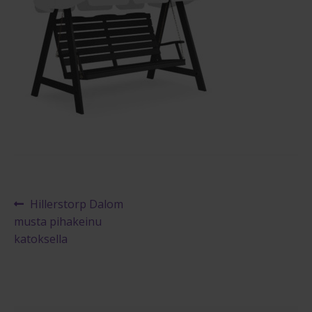
Reklamaatiolomake
Palautuslomake
Blogi
Artikkelien
Edellinen
Hillerstorp Dalom
artikkeli
musta pihakeinu
selaus
katoksella