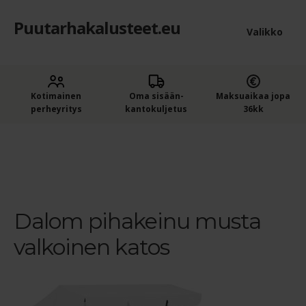
Puutarhakalusteet.eu
Siirry
Siirry
Valikko
navigointiin
sisältöön
Etusivu
Laaje
Kotimainen
Oma sisään­
Maksuaikaa jopa
Puutarhakalusteet
perheyritys
kantokuljetus
36kk
alem
Ostajan opas puutarhakalusteisiin
tason
Etusivu
Hillerstorp Dalom musta pihakeinu katoksella
Dalom pihakeinu musta valkoinen katos
valik
Ostoskori
Kassa
Dalom pihakeinu musta
valkoinen katos
Yleiset ehdot
Maksuehdot