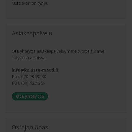
Ostoskori on tyhjä.
Asiakaspalvelu
Ota yhteyttä asiakaspalveluumme tuotteisiimme
liittyvissä asioissa.
info@kaluste-matti.fi
Puh. 020-7969230
Puh. (08) 627 266
Ota yhteyttä
Ostajan opas