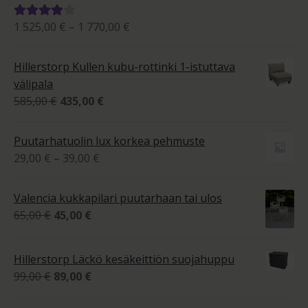
Hintaluokka:
1 525,00
€
–
1 770,00
€
Arvostelu
1
tuotteesta:
525,00 €
4.00
/ 5
Hillerstorp Kullen kubu-rottinki 1-istuttava
-
välipala
1
Alkuperäinen
Nykyinen
585,00
€
435,00
€
770,00 €
hinta
hinta
oli:
on:
Puutarhatuolin lux korkea pehmuste
585,00 €.
435,00 €.
Hintaluokka:
29,00
€
–
39,00
€
29,00 €
-
Valencia kukkapilari puutarhaan tai ulos
39,00 €
Alkuperäinen
Nykyinen
65,00
€
45,00
€
hinta
hinta
oli:
on:
Hillerstorp Läckö kesäkeittiön suojahuppu
65,00 €.
45,00 €.
Alkuperäinen
Nykyinen
99,00
€
89,00
€
hinta
hinta