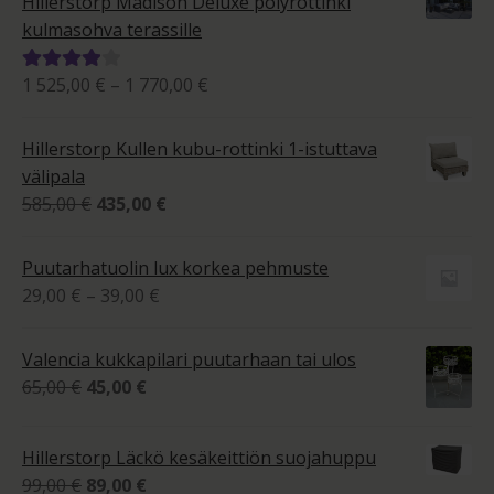
Hillerstorp Madison Deluxe polyrottinki
kulmasohva terassille
Hintaluokka:
1 525,00
€
–
1 770,00
€
Arvostelu
1
tuotteesta:
525,00 €
4.00
/ 5
Hillerstorp Kullen kubu-rottinki 1-istuttava
-
välipala
1
Alkuperäinen
Nykyinen
585,00
€
435,00
€
770,00 €
hinta
hinta
oli:
on:
Puutarhatuolin lux korkea pehmuste
585,00 €.
435,00 €.
Hintaluokka:
29,00
€
–
39,00
€
29,00 €
-
Valencia kukkapilari puutarhaan tai ulos
39,00 €
Alkuperäinen
Nykyinen
65,00
€
45,00
€
hinta
hinta
oli:
on:
Hillerstorp Läckö kesäkeittiön suojahuppu
65,00 €.
45,00 €.
Alkuperäinen
Nykyinen
99,00
€
89,00
€