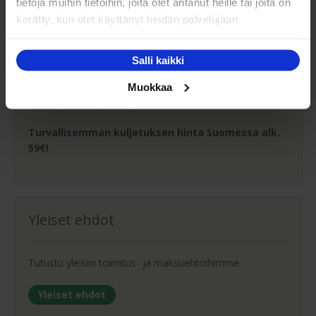
tietoja muihin tietoihin, joita olet antanut heille tai joita on
kerätty, kun olet käyttänyt heidän palvelujaan.
Oma turvallinen kuljetus
Salli kaikki
Kaluste-Matin oma kuljetus on turvallinen tapa
Muokkaa
tuotteiden toimitukseen. Saat varmemmin tuotteet
ehjänä perille - ja vieläpä sisäänkannettuna!
Turvallisemman kuljetuksen hinta Suomessa alk.
59€!
Yleiset ehdot
Tutustu yleisiin toimitus- ja maksuehtoihimme.
Yleiset ehdot