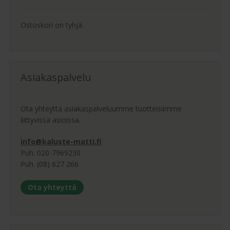
Ostoskori on tyhjä.
Asiakaspalvelu
Ota yhteyttä asiakaspalveluumme tuotteisiimme
liittyvissä asioissa.
info@kaluste-matti.fi
Puh. 020-7969230
Puh. (08) 627 266
Ota yhteyttä