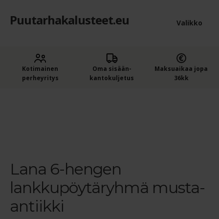
Puutarhakalusteet.eu
Siirry
Siirry
Valikko
navigointiin
sisältöön
Etusivu
Laaje
Kotimainen
Oma sisään­
Maksuaikaa jopa
Puutarhakalusteet
perheyritys
kantokuljetus
36kk
alem
Ostajan opas puutarhakalusteisiin
tason
Etusivu
Ruokailuryhmät
6-8 hengen ruokailuryhmät
Lana 6-hengen lankku-ruokailuryhmä terassille
Lana 6-
valik
hengen lankkupöytäryhmä musta-antiikki
Ostoskori
Kassa
Lana 6-hengen
Yleiset ehdot
lankkupöytäryhmä musta-
Maksuehdot
antiikki