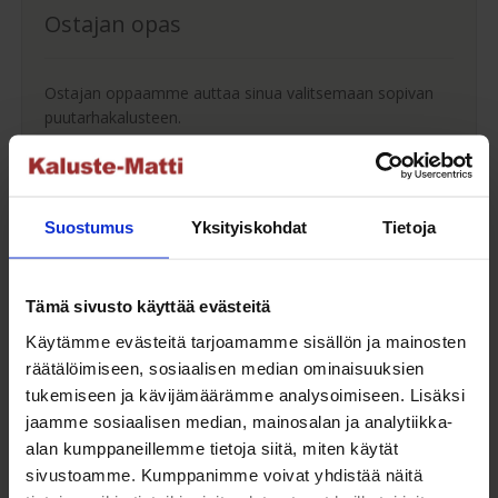
Ostajan opas
Ostajan oppaamme auttaa sinua valitsemaan sopivan
puutarhakalusteen.
Ostajan opas
Suostumus
Yksityiskohdat
Tietoja
Maksuaikaa ostoksillesi
Tämä sivusto käyttää evästeitä
Käytämme evästeitä tarjoamamme sisällön ja mainosten
Saat maksuaikaa ostoksillesi jopa 30 päivää tai erissä
räätälöimiseen, sosiaalisen median ominaisuuksien
osamaksulla 3-36kk.
tukemiseen ja kävijämäärämme analysoimiseen. Lisäksi
jaamme sosiaalisen median, mainosalan ja analytiikka-
Maksutavat
alan kumppaneillemme tietoja siitä, miten käytät
sivustoamme. Kumppanimme voivat yhdistää näitä