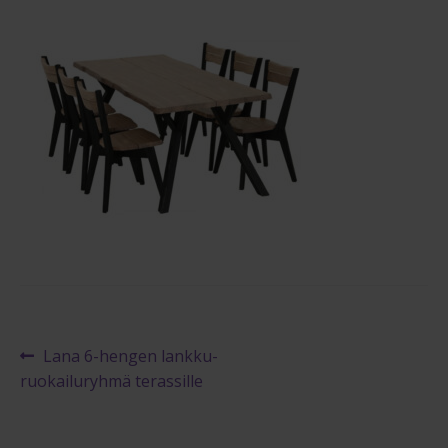
Reklamaatiolomake
Palautuslomake
Blogi
Artikkelien
Edellinen
Lana 6-hengen lankku-
artikkeli
ruokailuryhmä terassille
selaus