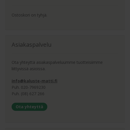
Ostoskori on tyhjä.
Asiakaspalvelu
Ota yhteyttä asiakaspalveluumme tuotteisiimme
liittyvissä asioissa.
info@kaluste-matti.fi
Puh. 020-7969230
Puh. (08) 627 266
Ota yhteyttä