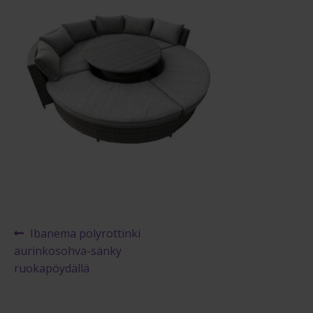
Reklamaatiolomake
Palautuslomake
Blogi
Artikkelien
Edellinen
Ibanema polyrottinki
artikkeli
aurinkosohva-sänky
selaus
ruokapöydällä