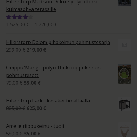
Hillerstorp Madison Deluxe polyrottinki
kulmasohva terassille
Hintaluokka:
1 525,00
€
–
1 770,00
€
Arvostelu
1
tuotteesta:
525,00 €
4.00
/ 5
Hillerstorp Dalom pihakeinun pehmustesarja
-
Alkuperäinen
Nykyinen
299,00
€
219,00
€
1
hinta
hinta
770,00 €
oli:
on:
Omppu/Mango polyrottinki riippukeinun
299,00 €.
219,00 €.
pehmustesetti
Alkuperäinen
Nykyinen
79,00
€
55,00
€
hinta
hinta
oli:
on:
Hillerstorp Läckö kesäkeittiö altaalla
79,00 €.
55,00 €.
Alkuperäinen
Nykyinen
885,00
€
625,00
€
hinta
hinta
oli:
on:
Amelie riippukeinu - tuoli
885,00 €.
625,00 €.
Alkuperäinen
Nykyinen
59,00
€
35,00
€