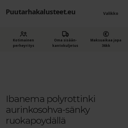
Puutarhakalusteet.eu
Siirry
Siirry
Valikko
navigointiin
sisältöön
Etusivu
Laaje
Kotimainen
Oma sisään­
Maksuaikaa jopa
Puutarhakalusteet
perheyritys
kantokuljetus
36kk
alem
Ostajan opas puutarhakalusteisiin
tason
Etusivu
Sohvat
Sohvat ja sohvaryhmät
Ibanema
polyrottinki aurinkosohva-sänky ruokapöydällä
Ibanema
valik
polyrottinki aurinkosohva-sänky ruokapoydällä
Ostoskori
Kassa
Ibanema polyrottinki
Yleiset ehdot
aurinkosohva-sänky
Maksuehdot
ruokapoydällä