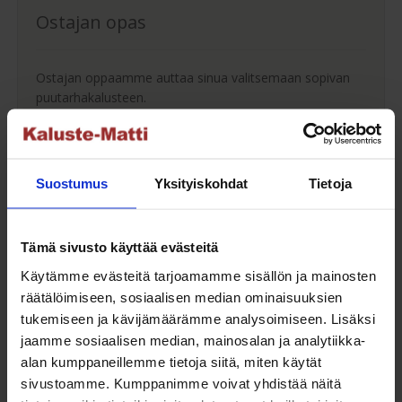
Ostajan opas
Ostajan oppaamme auttaa sinua valitsemaan sopivan
puutarhakalusteen.
Ostajan opas
Suostumus
Yksityiskohdat
Tietoja
Maksuaikaa ostoksillesi
Tämä sivusto käyttää evästeitä
Käytämme evästeitä tarjoamamme sisällön ja mainosten
Saat maksuaikaa ostoksillesi jopa 30 päivää tai erissä
räätälöimiseen, sosiaalisen median ominaisuuksien
osamaksulla 3-36kk.
tukemiseen ja kävijämäärämme analysoimiseen. Lisäksi
jaamme sosiaalisen median, mainosalan ja analytiikka-
Maksutavat
alan kumppaneillemme tietoja siitä, miten käytät
sivustoamme. Kumppanimme voivat yhdistää näitä