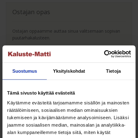
Ostajan opas
Ostajan oppaamme auttaa sinua valitsemaan sopivan
puutarhakalusteen.
Ostajan opas
Suostumus
Yksityiskohdat
Tietoja
Maksuaikaa ostoksillesi
Tämä sivusto käyttää evästeitä
Saat maksuaikaa ostoksillesi jopa 30 päivää tai erissä
Käytämme evästeitä tarjoamamme sisällön ja mainosten
osamaksulla 3-36kk.
räätälöimiseen, sosiaalisen median ominaisuuksien
tukemiseen ja kävijämäärämme analysoimiseen. Lisäksi
Maksutavat
jaamme sosiaalisen median, mainosalan ja analytiikka-
alan kumppaneillemme tietoja siitä, miten käytät