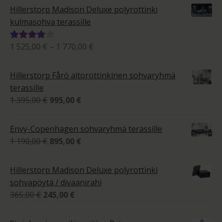
Hillerstorp Madison Deluxe polyrottinki
kulmasohva terassille
Hintaluokka:
1 525,00
€
–
1 770,00
€
Arvostelu
1
tuotteesta:
525,00 €
4.00
/ 5
Hillerstorp Fårö aitorottinkinen sohvaryhmä
-
terassille
1
Alkuperäinen
Nykyinen
1 395,00
€
995,00
€
770,00 €
hinta
hinta
oli:
on:
Envy-Copenhagen sohvaryhmä terassille
1
995,00 €.
Alkuperäinen
Nykyinen
1 190,00
€
895,00
€
395,00 €.
hinta
hinta
oli:
on:
Hillerstorp Madison Deluxe polyrottinki
1
895,00 €.
sohvapöytä / divaanirahi
190,00 €.
Alkuperäinen
Nykyinen
365,00
€
245,00
€
hinta
hinta
oli:
on: