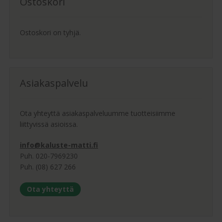
Ostoskori
Ostoskori on tyhjä.
Asiakaspalvelu
Ota yhteyttä asiakaspalveluumme tuotteisiimme
liittyvissä asioissa.
info@kaluste-matti.fi
Puh. 020-7969230
Puh. (08) 627 266
Ota yhteyttä