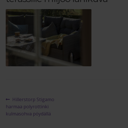
Reklamaatiolomake
Palautuslomake
Blogi
Artikkelien
Edellinen
Hillerstorp Stigamo
artikkeli
harmaa polyrottinki
selaus
kulmasohva pöydällä