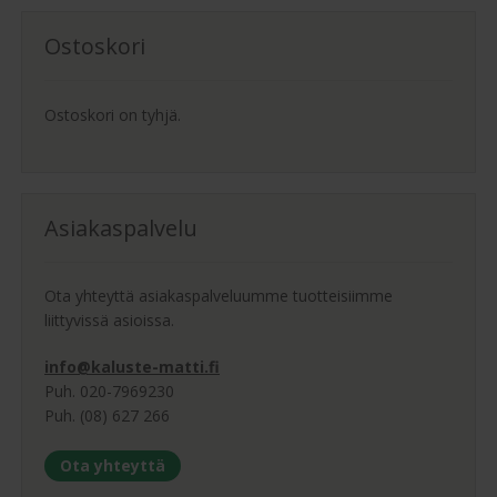
Ostoskori
Ostoskori on tyhjä.
Asiakaspalvelu
Ota yhteyttä asiakaspalveluumme tuotteisiimme
liittyvissä asioissa.
info@kaluste-matti.fi
Puh. 020-7969230
Puh. (08) 627 266
Ota yhteyttä