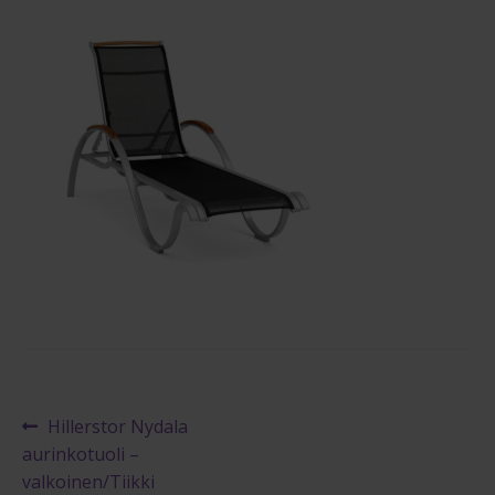
Reklamaatiolomake
Palautuslomake
Blogi
Artikkelien
Edellinen
Hillerstor Nydala
artikkeli
aurinkotuoli –
selaus
valkoinen/Tiikki