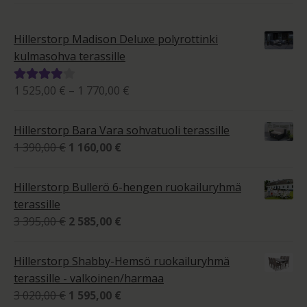
Hillerstorp Madison Deluxe polyrottinki
kulmasohva terassille
Hintaluokka:
1 525,00
€
–
1 770,00
€
Arvostelu
1
tuotteesta:
525,00 €
4.00
/ 5
Hillerstorp Bara Vara sohvatuoli terassille
-
Alkuperäinen
Nykyinen
1 390,00
€
1 160,00
€
1
hinta
hinta
770,00 €
oli:
on:
Hillerstorp Bullerö 6-hengen ruokailuryhmä
1
1
terassille
390,00 €.
160,00 €.
Alkuperäinen
Nykyinen
3 395,00
€
2 585,00
€
hinta
hinta
oli:
on:
Hillerstorp Shabby-Hemsö ruokailuryhmä
3
2
terassille - valkoinen/harmaa
395,00 €.
585,00 €.
Alkuperäinen
Nykyinen
3 020,00
€
1 595,00
€