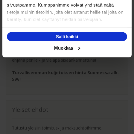
sivustoamme. Kumppanimme voivat yhdistää näitä
tietoja muihin tietoihin, joita olet antanut heille tai joita on
kerätty, kun olet käyttänyt heidän palvelujaan.
Oma turvallinen kuljetus
Salli kaikki
Kaluste-Matin oma kuljetus on turvallinen tapa
Muokkaa
tuotteiden toimitukseen. Saat varmemmin tuotteet
ehjänä perille - ja vieläpä sisäänkannettuna!
Turvallisemman kuljetuksen hinta Suomessa alk.
59€!
Yleiset ehdot
Tutustu yleisiin toimitus- ja maksuehtoihimme.