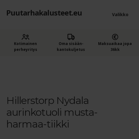
Puutarhakalusteet.eu
Siirry
Siirry
Valikko
navigointiin
sisältöön
Etusivu
Laaje
Kotimainen
Oma sisään­
Maksuaikaa jopa
Puutarhakalusteet
perheyritys
kantokuljetus
36kk
alem
Ostajan opas puutarhakalusteisiin
tason
Etusivu
Hillerstor Nydala aurinkotuoli – valkoinen/Tiikki
Hillerstorp Nydala aurinkotuoli musta-harmaa-tiikki
valik
Ostoskori
Kassa
Hillerstorp Nydala
aurinkotuoli musta-
Yleiset ehdot
harmaa-tiikki
Maksuehdot