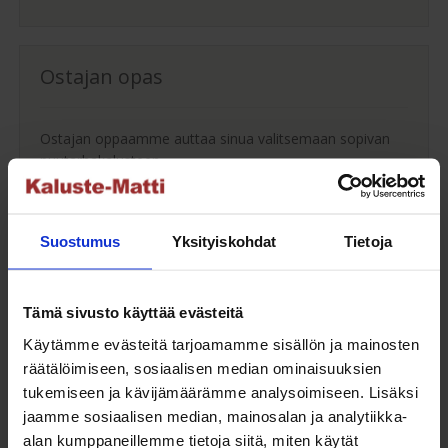
Ostajan opas
Ostajan oppaamme auttaa sinua valitsemaan sopivan
puutarhakalusteen.
Ostajan opas
Suostumus
Yksityiskohdat
Tietoja
Maksuaikaa ostoksillesi
Tämä sivusto käyttää evästeitä
Käytämme evästeitä tarjoamamme sisällön ja mainosten
räätälöimiseen, sosiaalisen median ominaisuuksien
Saat maksuaikaa ostoksillesi jopa 30 päivää tai erissä
tukemiseen ja kävijämäärämme analysoimiseen. Lisäksi
osamaksulla 3-36kk.
jaamme sosiaalisen median, mainosalan ja analytiikka-
Maksutavat
alan kumppaneillemme tietoja siitä, miten käytät