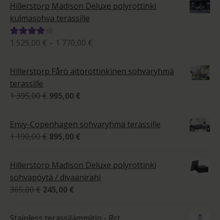
Hillerstorp Madison Deluxe polyrottinki
kulmasohva terassille
Hintaluokka:
1 525,00
€
–
1 770,00
€
Arvostelu
1
tuotteesta:
525,00 €
4.00
/ 5
Hillerstorp Fårö aitorottinkinen sohvaryhmä
-
terassille
1
Alkuperäinen
Nykyinen
1 395,00
€
995,00
€
770,00 €
hinta
hinta
oli:
on:
Envy-Copenhagen sohvaryhmä terassille
1
995,00 €.
Alkuperäinen
Nykyinen
1 190,00
€
895,00
€
395,00 €.
hinta
hinta
oli:
on:
Hillerstorp Madison Deluxe polyrottinki
1
895,00 €.
sohvapöytä / divaanirahi
190,00 €.
Alkuperäinen
Nykyinen
365,00
€
245,00
€
hinta
hinta
oli:
on:
Stainless terassilämmitin - Rst