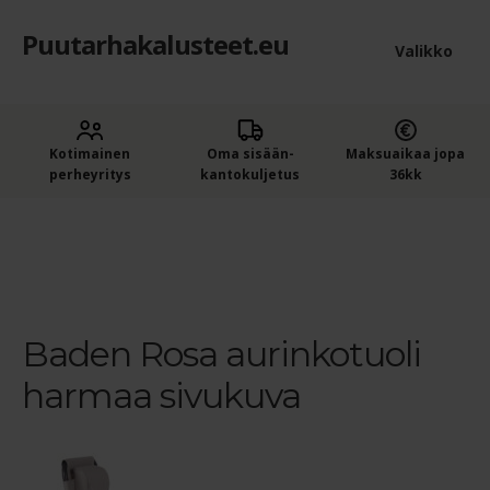
Puutarhakalusteet.eu
Siirry
Siirry
Valikko
navigointiin
sisältöön
Etusivu
Laaje
Kotimainen
Oma sisään­
Maksuaikaa jopa
Puutarhakalusteet
perheyritys
kantokuljetus
36kk
alem
Ostajan opas puutarhakalusteisiin
tason
Etusivu
Puutarhatuolit, -penkit ja -pöydät
Baden Rosa
aurinkotuoli
Baden Rosa aurinkotuoli harmaa sivukuva
valik
Ostoskori
Kassa
Baden Rosa aurinkotuoli
harmaa sivukuva
Yleiset ehdot
Maksuehdot