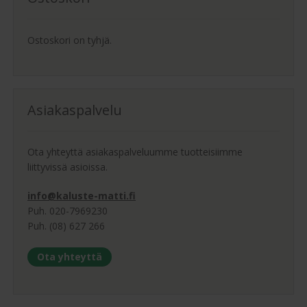
Ostoskori on tyhjä.
Asiakaspalvelu
Ota yhteyttä asiakaspalveluumme tuotteisiimme
liittyvissä asioissa.
info@kaluste-matti.fi
Puh. 020-7969230
Puh. (08) 627 266
Ota yhteyttä