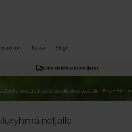
Ostoskori
Kassa
Blogi
Oma sisään­kantokuljetus
vy Garden pyöreä 4-hengen ruokailuryhmä terassille
Envy Adelain py
luryhmä neljalle