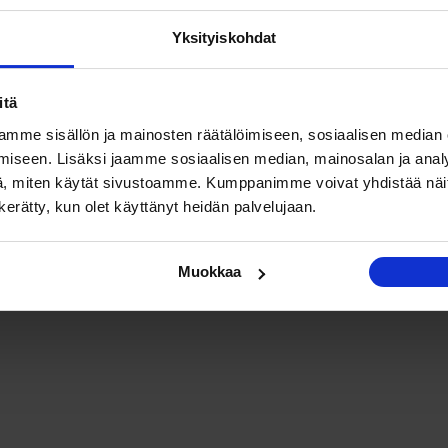
stiosoite
*
Verkkosivusto
Yksityiskohdat
itä
mme sisällön ja mainosten räätälöimiseen, sosiaalisen median
iseen. Lisäksi jaamme sosiaalisen median, mainosalan ja analy
, miten käytät sivustoamme. Kumppanimme voivat yhdistää näitä t
n kerätty, kun olet käyttänyt heidän palvelujaan.
Muokkaa