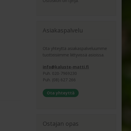
Ostoskori on tyhjä.
Asiakaspalvelu
Ota yhteyttä asiakaspalveluumme
tuotteisiimme liittyvissä asioissa.
info@kaluste-matti.fi
Puh. 020-7969230
Puh. (08) 627 266
Ota yhteyttä
Ostajan opas