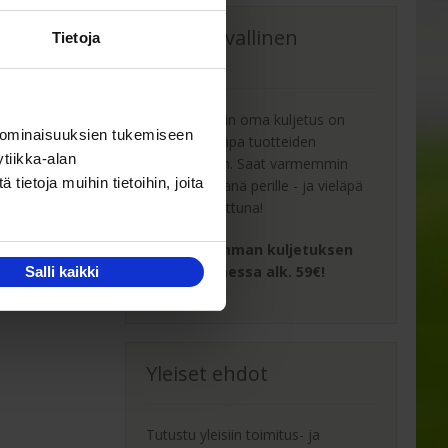
Oma turvallinen
Tietoja
kuljetus
Kaluste-Matin oma kuljetus on
 ominaisuuksien tukemiseen
turvallinen tapa tuotteiden
tiikka-alan
toimitukseen. Saat varmemmin
ietoja muihin tietoihin, joita
tuotteet ehjänä perille - ja vieläpä
sisäänkannettuna!
Turvallisemman kuljetuksen
hinta Suomessa alk. 59€!
Salli kaikki
Yleiset ehdot
Tutustu yleisiin toimitus- ja