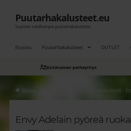
Puutarhakalusteet.eu
Siirry
Siirry
navigointiin
sisältöön
Suomen edullisimpia puutarhakalusteita
Etusivu
Puutarhakalusteet
OUTLET
Kotimainen perheyritys
Etusivu
Ruokailuryhmät
4-hengen ruokailuryhmät
En
Envy Adelain pyöreä ruokai