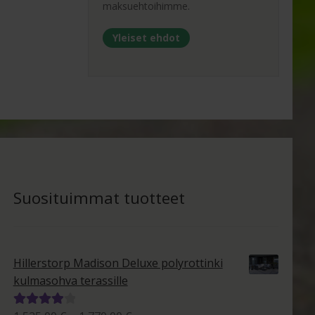
maksuehtoihimme.
Yleiset ehdot
Suosituimmat tuotteet
Hillerstorp Madison Deluxe polyrottinki
kulmasohva terassille
Arvostelu