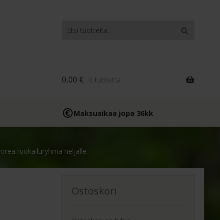
Etsi:
Haku
0,00
€
0 tuotetta
Maksuaikaa jopa 36kk
öreä ruokailuryhmä neljalle
Ostoskori