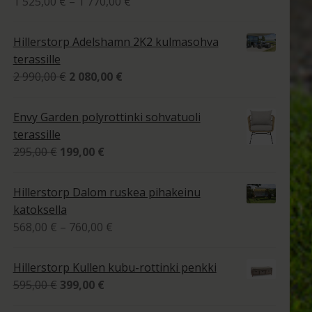
Hintaluokka:
1 525,00
€
–
1 770,00
€
1
tuotteesta:
525,00 €
4.00
/ 5
Hillerstorp Adelshamn 2K2 kulmasohva
-
terassille
1
Alkuperäinen
Nykyinen
2 990,00
€
2 080,00
€
770,00 €
hinta
hinta
oli:
on:
Envy Garden polyrottinki sohvatuoli
2
2
terassille
990,00 €.
080,00 €.
Alkuperäinen
Nykyinen
295,00
€
199,00
€
hinta
hinta
oli:
on:
Hillerstorp Dalom ruskea pihakeinu
295,00 €.
199,00 €.
katoksella
Hintaluokka:
568,00
€
–
760,00
€
568,00 €
-
Hillerstorp Kullen kubu-rottinki penkki
760,00 €
Alkuperäinen
Nykyinen
595,00
€
399,00
€
hinta
hinta