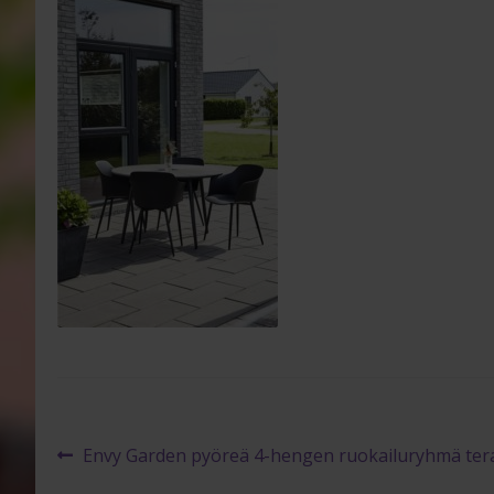
Artikkelien
Edellinen
Envy Garden pyöreä 4-hengen ruokailuryhmä tera
artikkeli