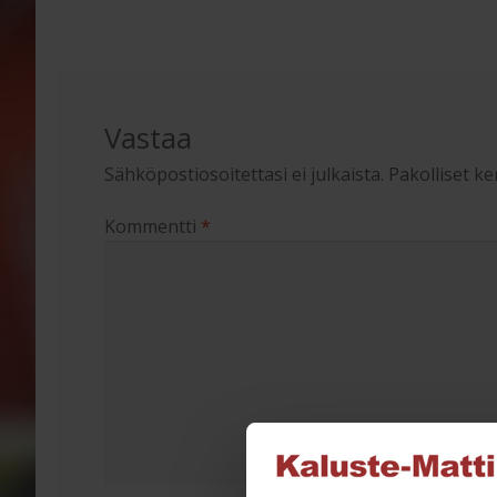
selaus
Vastaa
Sähköpostiosoitettasi ei julkaista.
Pakolliset k
Kommentti
*