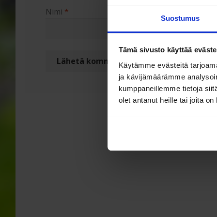
Nimi
*
Sähköpo
Suostumus
Tämä sivusto käyttää eväste
Käytämme evästeitä tarjoama
ja kävijämäärämme analysoim
kumppaneillemme tietoja siitä
olet antanut heille tai joita o