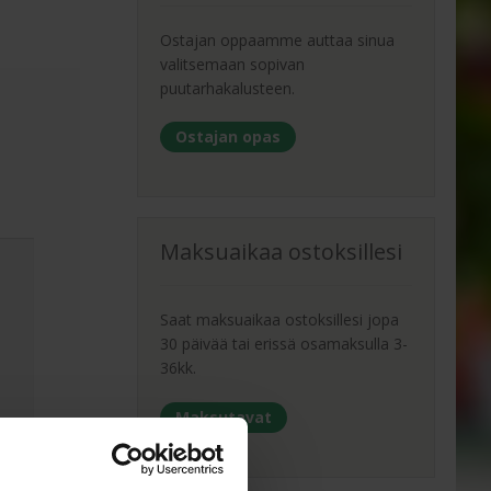
Ostajan oppaamme auttaa sinua
valitsemaan sopivan
puutarhakalusteen.
Ostajan opas
Maksuaikaa ostoksillesi
Saat maksuaikaa ostoksillesi jopa
30 päivää tai erissä osamaksulla 3-
36kk.
Maksutavat