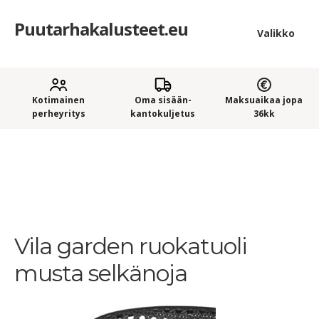
Puutarhakalusteet.eu
Siirry
Siirry
Valikko
navigointiin
sisältöön
Etusivu
Laaje
Kotimainen
Oma sisään­
Maksuaikaa jopa
Puutarhakalusteet
perheyritys
kantokuljetus
36kk
alem
Ostajan opas puutarhakalusteisiin
tason
Etusivu
Ruokailuryhmät
4-hengen ruokailuryhmät
Envy-Vila pyöreä neljän hengen ruokailuryhmä terassille
Vila
valik
garden ruokatuoli musta selkänoja
Ostoskori
Kassa
Vila garden ruokatuoli
Yleiset ehdot
musta selkänoja
Maksuehdot