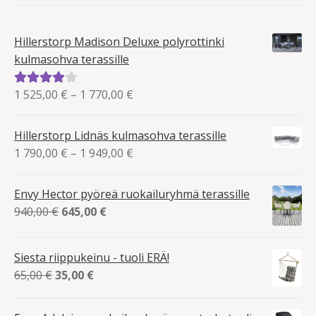
Hillerstorp Madison Deluxe polyrottinki
kulmasohva terassille
Hintaluokka:
1 525,00
€
–
1 770,00
€
Arvostelu
1
tuotteesta:
525,00 €
4.00
/ 5
Hillerstorp Lidnäs kulmasohva terassille
-
Hintaluokka:
1 790,00
€
–
1 949,00
€
1
1
770,00 €
790,00 €
Envy Hector pyöreä ruokailuryhmä terassille
-
Alkuperäinen
Nykyinen
940,00
€
645,00
€
1
hinta
hinta
949,00 €
oli:
on:
Siesta riippukeinu - tuoli ERÄ!
940,00 €.
645,00 €.
Alkuperäinen
Nykyinen
65,00
€
35,00
€
hinta
hinta
oli:
on: