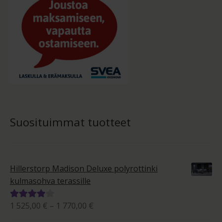
Suosituimmat tuotteet
Hillerstorp Madison Deluxe polyrottinki
kulmasohva terassille
Hintaluokka:
1 525,00
€
–
1 770,00
€
Arvostelu
1
tuotteesta: