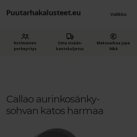
Puutarhakalusteet.eu
Siirry
Siirry
Valikko
navigointiin
sisältöön
Etusivu
Laaje
Kotimainen
Oma sisään­
Maksuaikaa jopa
Puutarhakalusteet
perheyritys
kantokuljetus
36kk
alem
Ostajan opas puutarhakalusteisiin
tason
Etusivu
Hillerstorp Callao aurinkosohvan katos (Loppu
2026) – harmaa
Callao aurinkosänky-sohvan katos harmaa
valik
Ostoskori
Kassa
Callao aurinkosänky-
sohvan katos harmaa
Yleiset ehdot
Maksuehdot