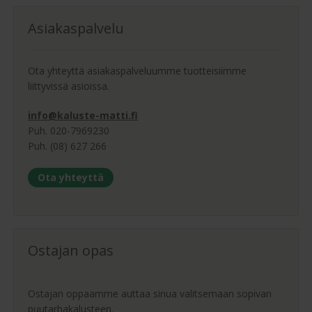
Asiakaspalvelu
Ota yhteyttä asiakaspalveluumme tuotteisiimme
liittyvissä asioissa.
info@kaluste-matti.fi
Puh. 020-7969230
Puh. (08) 627 266
Ota yhteyttä
Ostajan opas
Ostajan oppaamme auttaa sinua valitsemaan sopivan
puutarhakalusteen.