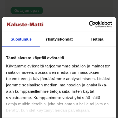
Ostajan opas
Maksuaikaa ostoksillesi
Suostumus
Yksityiskohdat
Tietoja
Saat maksuaikaa ostoksillesi jopa 30 päivää tai erissä
Tämä sivusto käyttää evästeitä
osamaksulla 3-36kk.
Käytämme evästeitä tarjoamamme sisällön ja mainosten
Maksutavat
räätälöimiseen, sosiaalisen median ominaisuuksien
tukemiseen ja kävijämäärämme analysoimiseen. Lisäksi
jaamme sosiaalisen median, mainosalan ja analytiikka-
alan kumppaneillemme tietoja siitä, miten käytät
sivustoamme. Kumppanimme voivat yhdistää näitä
Oma turvallinen kuljetus
tietoja muihin tietoihin, joita olet antanut heille tai joita on
kerätty, kun olet käyttänyt heidän palvelujaan.
Kaluste-Matin oma kuljetus on turvallinen tapa