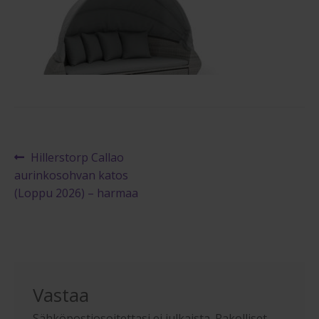
Reklamaatiolomake
Palautuslomake
Blogi
Artikkelien
Edellinen
Hillerstorp Callao
artikkeli
aurinkosohvan katos
selaus
(Loppu 2026) – harmaa
Vastaa
Sähköpostiosoitettasi ei julkaista.
Pakolliset