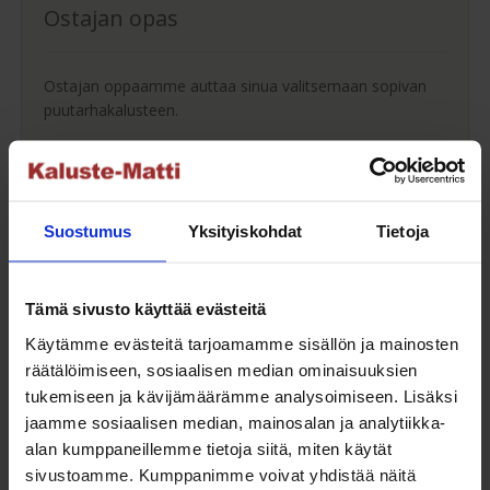
Ostajan opas
Ostajan oppaamme auttaa sinua valitsemaan sopivan
puutarhakalusteen.
Ostajan opas
Suostumus
Yksityiskohdat
Tietoja
Maksuaikaa ostoksillesi
Tämä sivusto käyttää evästeitä
Saat maksuaikaa ostoksillesi jopa 30 päivää tai erissä
Käytämme evästeitä tarjoamamme sisällön ja mainosten
osamaksulla 3-36kk.
räätälöimiseen, sosiaalisen median ominaisuuksien
tukemiseen ja kävijämäärämme analysoimiseen. Lisäksi
Maksutavat
jaamme sosiaalisen median, mainosalan ja analytiikka-
alan kumppaneillemme tietoja siitä, miten käytät
sivustoamme. Kumppanimme voivat yhdistää näitä