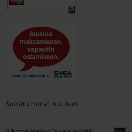
Suosituimmat tuotteet
Hillerstorp Madison Deluxe polyrottinki