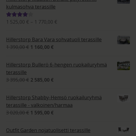
kulmasohva terassille
Hintaluokka:
1 525,00
€
–
1 770,00
€
Arvostelu
1
tuotteesta:
525,00 €
4.00
/ 5
Hillerstorp Bara Vara sohvatuoli terassille
-
Alkuperäinen
Nykyinen
1 390,00
€
1 160,00
€
1
hinta
hinta
770,00 €
oli:
on:
Hillerstorp Bullerö 6-hengen ruokailuryhmä
1
1
terassille
390,00 €.
160,00 €.
Alkuperäinen
Nykyinen
3 395,00
€
2 585,00
€
hinta
hinta
oli:
on:
Hillerstorp Shabby-Hemsö ruokailuryhmä
3
2
terassille - valkoinen/harmaa
395,00 €.
585,00 €.
Alkuperäinen
Nykyinen
3 020,00
€
1 595,00
€
hinta
hinta
oli:
on:
Outfit Garden nojatuolisetti terassille
3
1