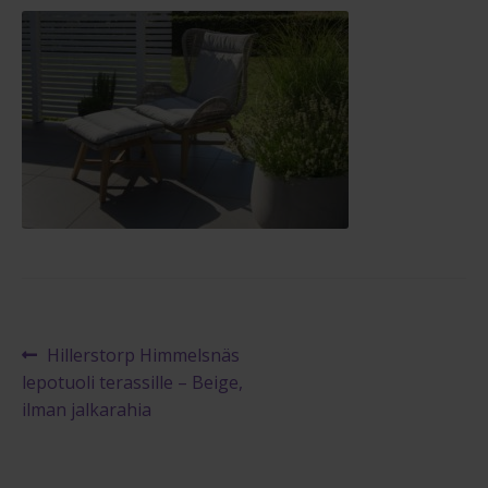
Reklamaatiolomake
Palautuslomake
Blogi
Artikkelien
Edellinen
Hillerstorp Himmelsnäs
artikkeli
lepotuoli terassille – Beige,
selaus
ilman jalkarahia