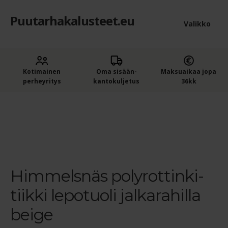
Puutarhakalusteet.eu
Siirry
Siirry
Valikko
navigointiin
sisältöön
Etusivu
Laaje
Kotimainen
Oma sisään­
Maksuaikaa jopa
Puutarhakalusteet
perheyritys
kantokuljetus
36kk
alem
Ostajan opas puutarhakalusteisiin
tason
Etusivu
Hillerstorp Himmelsnäs lepotuoli terassille –
Beige, ilman jalkarahia
Himmelsnäs polyrottinki-tiikki
valik
lepotuoli jalkarahilla beige
Ostoskori
Kassa
Himmelsnäs polyrottinki-
Yleiset ehdot
tiikki lepotuoli jalkarahilla
Maksuehdot
beige