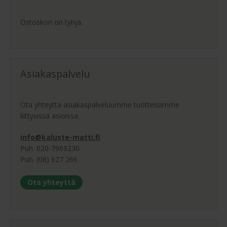
Ostoskori on tyhjä.
Asiakaspalvelu
Ota yhteyttä asiakaspalveluumme tuotteisiimme
liittyvissä asioissa.
info@kaluste-matti.fi
Puh. 020-7969230
Puh. (08) 627 266
Ota yhteyttä