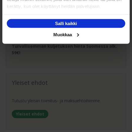
Oma turvallinen kuljetus
kerätty, kun olet käyttänyt heidän palvelujaan.
Kaluste-Matin oma kuljetus on turvallinen tapa
Salli kaikki
tuotteiden toimitukseen. Saat varmemmin tuotteet
ehjänä perille - ja vieläpä sisäänkannettuna!
Muokkaa
Turvallisemman kuljetuksen hinta Suomessa alk.
59€!
Yleiset ehdot
Tutustu yleisiin toimitus- ja maksuehtoihimme.
Yleiset ehdot