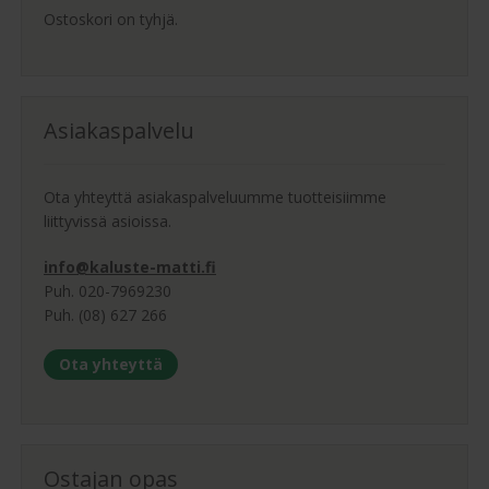
Ostoskori on tyhjä.
Asiakaspalvelu
Ota yhteyttä asiakaspalveluumme tuotteisiimme
liittyvissä asioissa.
info@kaluste-matti.fi
Puh. 020-7969230
Puh. (08) 627 266
Ota yhteyttä
Ostajan opas