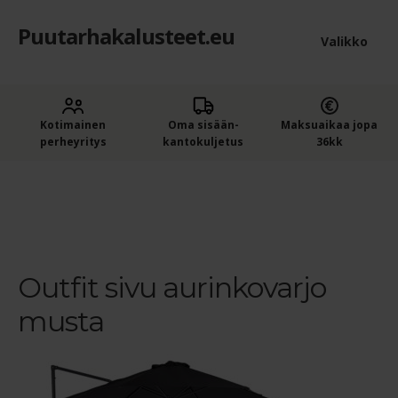
Puutarhakalusteet.eu
Siirry
Siirry
Valikko
navigointiin
sisältöön
Etusivu
Laaje
Kotimainen
Oma sisään­
Maksuaikaa jopa
Puutarhakalusteet
perheyritys
kantokuljetus
36kk
alem
Ostajan opas puutarhakalusteisiin
tason
Etusivu
Puutarhavarjot ja varjon jalat
Outfit Hang 270
sivu aurinkovarjo
Outfit sivu aurinkovarjo musta
valik
Ostoskori
Kassa
Outfit sivu aurinkovarjo
musta
Yleiset ehdot
Maksuehdot