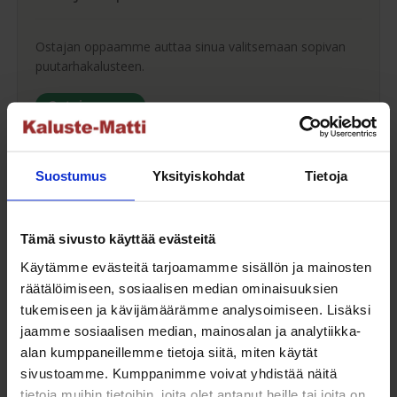
Ostajan oppaamme auttaa sinua valitsemaan sopivan
puutarhakalusteen.
Ostajan opas
Suostumus
Yksityiskohdat
Tietoja
Maksuaikaa ostoksillesi
Tämä sivusto käyttää evästeitä
Saat maksuaikaa ostoksillesi jopa 30 päivää tai erissä
Käytämme evästeitä tarjoamamme sisällön ja mainosten
osamaksulla 3-36kk.
räätälöimiseen, sosiaalisen median ominaisuuksien
tukemiseen ja kävijämäärämme analysoimiseen. Lisäksi
Maksutavat
jaamme sosiaalisen median, mainosalan ja analytiikka-
alan kumppaneillemme tietoja siitä, miten käytät
sivustoamme. Kumppanimme voivat yhdistää näitä
tietoja muihin tietoihin, joita olet antanut heille tai joita on