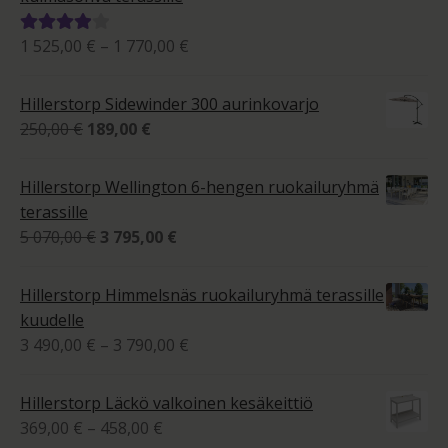
Hintaluokka:
1 525,00
€
–
1 770,00
€
Arvostelu
1
tuotteesta:
525,00 €
4.00
/ 5
Hillerstorp Sidewinder 300 aurinkovarjo
-
Alkuperäinen
Nykyinen
250,00
€
189,00
€
1
hinta
hinta
770,00 €
oli:
on:
Hillerstorp Wellington 6-hengen ruokailuryhmä
250,00 €.
189,00 €.
terassille
Alkuperäinen
Nykyinen
5 070,00
€
3 795,00
€
hinta
hinta
oli:
on:
Hillerstorp Himmelsnäs ruokailuryhmä terassille
5
3
kuudelle
070,00 €.
795,00 €.
Hintaluokka:
3 490,00
€
–
3 790,00
€
3
490,00 €
Hillerstorp Läckö valkoinen kesäkeittiö
-
Hintaluokka:
369,00
€
–
458,00
€
3