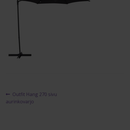
Reklamaatiolomake
Palautuslomake
Blogi
Artikkelien
Edellinen
Outfit Hang 270 sivu
artikkeli
aurinkovarjo
selaus