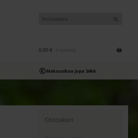
Etsi:
Haku
0,00
€
0 tuotetta
Maksuaikaa jopa 36kk
Ostoskori