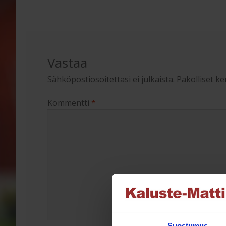
selaus
Vastaa
Sähköpostiosoitettasi ei julkaista.
Pakolliset k
Kommentti
*
Suostumus