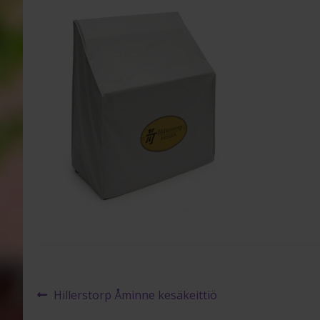
Artikkelien
Edellinen
Hillerstorp Åminne kesäkeittiö
artikkeli