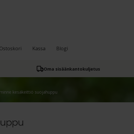
Ostoskori
Kassa
Blogi
Oma sisään­kantokuljetus
minne kesäkeittiö suojahuppu
huppu