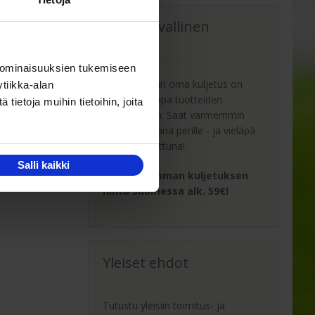
Oma turvallinen
kuljetus
 ominaisuuksien tukemiseen
Kaluste-Matin oma kuljetus on
tiikka-alan
turvallinen tapa tuotteiden
ietoja muihin tietoihin, joita
toimitukseen. Saat varmemmin
tuotteet ehjänä perille - ja vieläpä
sisäänkannettuna!
Salli kaikki
Turvallisemman kuljetuksen
hinta Suomessa alk. 59€!
Yleiset ehdot
Tutustu yleisiin toimitus- ja