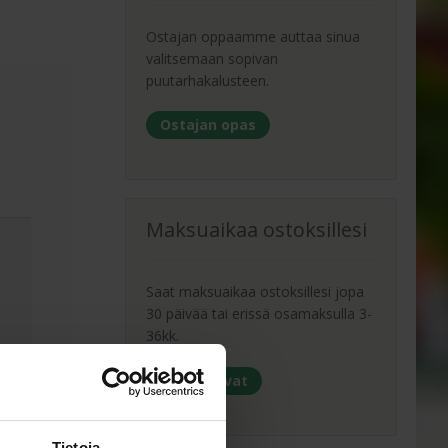
Ostajan oppaamme auttaa sinua
valitsemaan sopivan
puutarhakalusteen.
Ostajan opas
Maksuaikaa ostoksillesi
Saat maksuaikaa ostoksillesi jopa
30 päivää tai erissä osamaksulla 3-
36kk.
Maksutavat
Tietoja