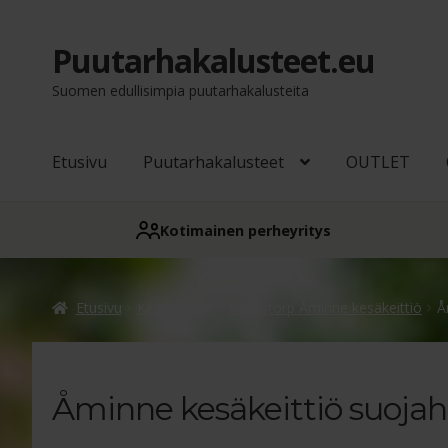
Puutarhakalusteet.eu
Siirry
Siirry
navigointiin
sisältöön
Suomen edullisimpia puutarhakalusteita
Etusivu
Puutarhakalusteet
OUTLET
Kotimainen perheyritys
Etusivu
Kesäkeittiöt
Hillerstorp Åminne kesäkeittiö
Å
Åminne kesäkeittiö suoja