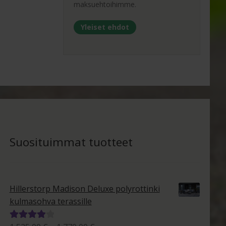
maksuehtoihimme.
Yleiset ehdot
Suosituimmat tuotteet
Hillerstorp Madison Deluxe polyrottinki
kulmasohva terassille
Arvostelu