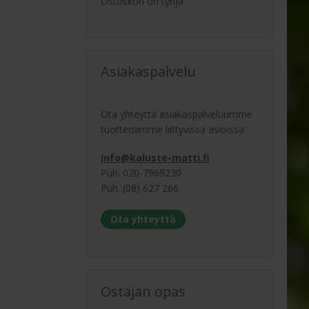
Ostoskori on tyhjä.
Asiakaspalvelu
Ota yhteyttä asiakaspalveluumme
tuotteisiimme liittyvissä asioissa.
info@kaluste-matti.fi
Puh. 020-7969230
Puh. (08) 627 266
Ota yhteyttä
Ostajan opas