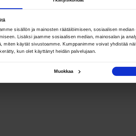
stiosoite
*
Verkkosivusto
itä
mme sisällön ja mainosten räätälöimiseen, sosiaalisen median
iseen. Lisäksi jaamme sosiaalisen median, mainosalan ja analy
, miten käytät sivustoamme. Kumppanimme voivat yhdistää näitä t
n kerätty, kun olet käyttänyt heidän palvelujaan.
Muokkaa