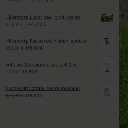
Hintaluokka:
1 525,00
€
–
1 770,00
€
1
tuotteesta:
525,00 €
4.00
/ 5
Hillerstorp Luxor paviljonki - beige
-
Hintaluokka:
835,00
€
–
945,00
€
1
835,00 €
770,00 €
-
Hillerstorp Raskö rottinkinen lepotuoli
945,00 €
Alkuperäinen
Nykyinen
660,00
€
495,00
€
hinta
hinta
oli:
on:
Softcare Muovipuun suoja 300 ml
660,00 €.
495,00 €.
Alkuperäinen
Nykyinen
17,00
€
12,90
€
hinta
hinta
oli:
on:
Amstel aitorottinkinen riippukeinu
17,00 €.
12,90 €.
Alkuperäinen
Nykyinen
425,00
€
319,00
€
hinta
hinta
oli:
on:
425,00 €.
319,00 €.