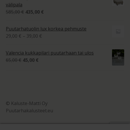
890,00 €.
449,00 €.
välipala
Alkuperäinen
Nykyinen
585,00
€
435,00
€
hinta
hinta
oli:
on:
Puutarhatuolin lux korkea pehmuste
585,00 €.
435,00 €.
Hintaluokka:
29,00
€
–
39,00
€
29,00 €
-
Valencia kukkapilari puutarhaan tai ulos
39,00 €
Alkuperäinen
Nykyinen
65,00
€
45,00
€
hinta
hinta
oli:
on:
65,00 €.
45,00 €.
© Kaluste-Matti Oy
Puutarhakalusteet.eu