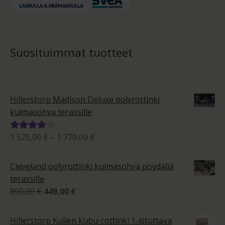
Suosituimmat tuotteet
Hillerstorp Madison Deluxe polyrottinki
kulmasohva terassille
Hintaluokka:
1 525,00
€
–
1 770,00
€
Arvostelu
1
tuotteesta:
525,00 €
4.00
/ 5
Cleveland polyrottinki kulmasohva pöydällä
-
terassille
1
Alkuperäinen
Nykyinen
890,00
€
449,00
€
770,00 €
hinta
hinta
oli:
on:
Hillerstorp Kullen kubu-rottinki 1-istuttava