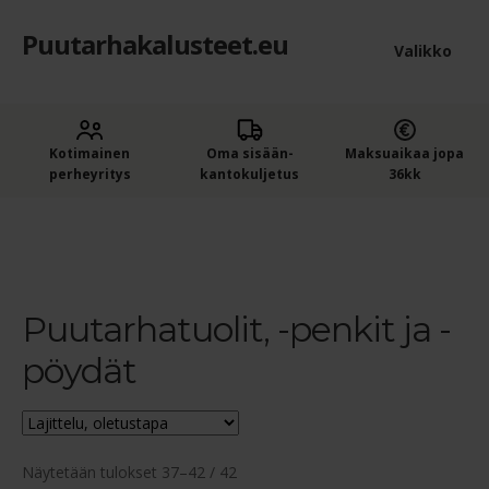
Puutarhakalusteet.eu
Siirry
Siirry
Valikko
navigointiin
sisältöön
Etusivu
Laaje
Kotimainen
Oma sisään­
Maksuaikaa jopa
Puutarhakalusteet
perheyritys
kantokuljetus
36kk
alem
Laaje
Ruokailuryhmät
tason
Etusivu
Puutarhatuolit, -penkit ja -pöydät
Sivu 4
alem
valik
Kesäkeittiöt
tason
valik
Puutarhatuolit, -penkit ja -
Laaje
Sohvat
alem
pöydät
Puutarhatuolit, -penkit ja -pöydät
tason
valik
Puutarhakeinut – Pihakeinut
Näytetään tulokset 37–42 / 42