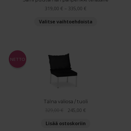
Hintaluokka:
319,00
€
–
335,00
€
319,00 €
Tällä
Valitse vaihtoehdoista
-
tuotteella
335,00 €
on
useampi
muunnelma.
Voit
NETTO
tehdä
valinnat
tuotteen
sivulla.
Tälna väliosa / tuoli
Alkuperäinen
Nykyinen
329,00
€
245,00
€
hinta
hinta
Lisää ostoskoriin
oli:
on: