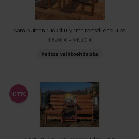
tuotteen
sivulla.
Sami puinen ruokailuryhmä terassille tai ulos
Hintaluokka:
895,00
€
–
945,00
€
895,00 €
Tällä
Valitse vaihtoehdoista
-
tuotteella
945,00 €
on
useampi
muunnelma.
Voit
NETTO
tehdä
valinnat
tuotteen
sivulla.
Sami puutarhan paripenkki terassille