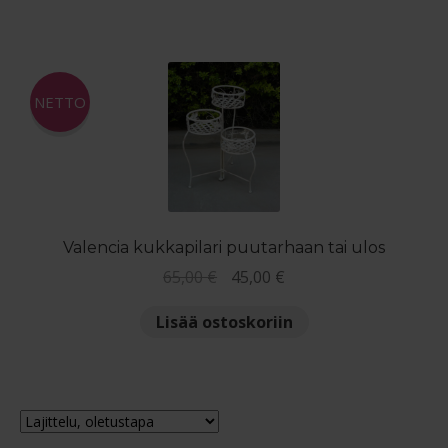
329,00 €.
245,00 €.
NETTO
Valencia kukkapilari puutarhaan tai ulos
Alkuperäinen
Nykyinen
65,00
€
45,00
€
hinta
hinta
Lisää ostoskoriin
oli:
on:
65,00 €.
45,00 €.