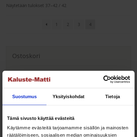
Näytetään tulokset 37–42 / 42
1
2
3
4
Ostoskori
Ostoskori on tyhjä.
Suostumus
Yksityiskohdat
Tietoja
Asiakaspalvelu
Tämä sivusto käyttää evästeitä
Ota yhteyttä asiakaspalveluumme tuotteisiimme
Käytämme evästeitä tarjoamamme sisällön ja mainosten
liittyvissä asioissa.
räätälöimiseen, sosiaalisen median ominaisuuksien