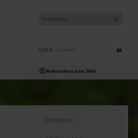
Etsi:
Haku
0,00
€
0 tuotetta
Maksuaikaa jopa 36kk
Ostoskori