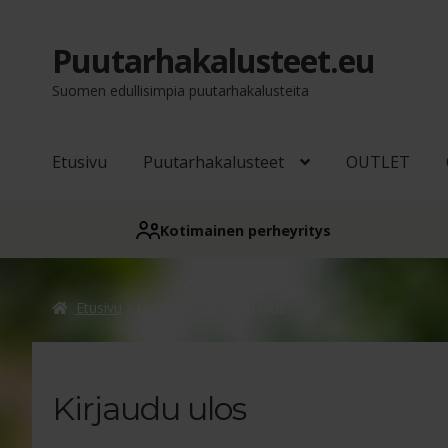
Puutarhakalusteet.eu
Siirry
Siirry
navigointiin
sisältöön
Suomen edullisimpia puutarhakalusteita
Etusivu
Puutarhakalusteet
OUTLET
Kotimainen perheyritys
Etusivu
Oma tili
Kirjaudu ulos
Kirjaudu ulos