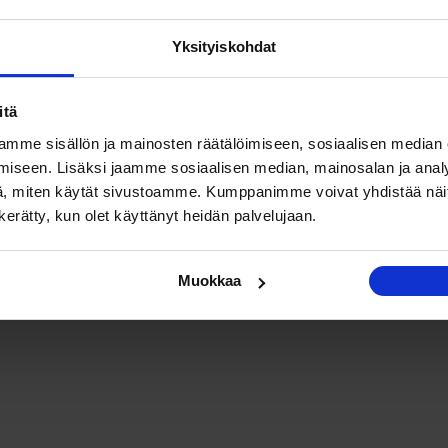
Yksityiskohdat
itä
mme sisällön ja mainosten räätälöimiseen, sosiaalisen median
iseen. Lisäksi jaamme sosiaalisen median, mainosalan ja analy
, miten käytät sivustoamme. Kumppanimme voivat yhdistää näitä t
n kerätty, kun olet käyttänyt heidän palvelujaan.
Muokkaa