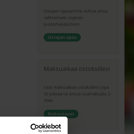
Ostajan oppaamme auttaa sinua
valitsemaan sopivan
puutarhakalusteen.
Ostajan opas
Maksuaikaa ostoksillesi
Saat maksuaikaa ostoksillesi jopa
30 päivää tai erissä osamaksulla 3-
36kk.
Maksutavat