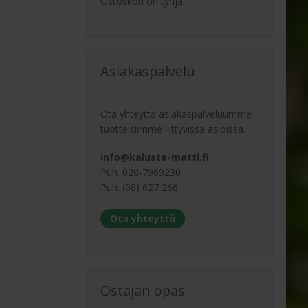
Ostoskori on tyhjä.
Asiakaspalvelu
Ota yhteyttä asiakaspalveluumme
tuotteisiimme liittyvissä asioissa.
info@kaluste-matti.fi
Puh. 020-7969230
Puh. (08) 627 266
Ota yhteyttä
Ostajan opas