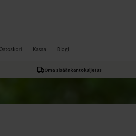
Ostoskori
Kassa
Blogi
Oma sisään­kantokuljetus