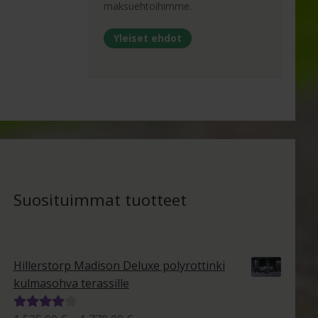
maksuehtoihimme.
Yleiset ehdot
Suosituimmat tuotteet
Hillerstorp Madison Deluxe polyrottinki
kulmasohva terassille
Arvostelu