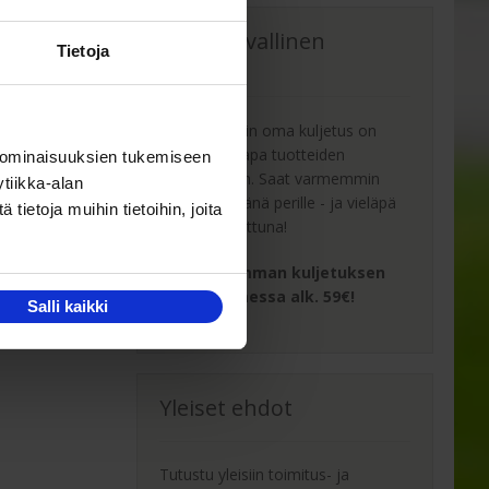
Oma turvallinen
Tietoja
kuljetus
Kaluste-Matin oma kuljetus on
turvallinen tapa tuotteiden
 ominaisuuksien tukemiseen
toimitukseen. Saat varmemmin
tiikka-alan
tuotteet ehjänä perille - ja vieläpä
ietoja muihin tietoihin, joita
sisäänkannettuna!
Turvallisemman kuljetuksen
hinta Suomessa alk. 59€!
Salli kaikki
Yleiset ehdot
Tutustu yleisiin toimitus- ja