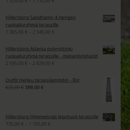
Hintaluokka:
1 525,00
€
–
1 770,00
€
1
tuotteesta:
525,00 €
4.00
/ 5
Hillerstorp Sandhamn 4-hengen
-
ruokailuryhmä terassille
1
Hintaluokka:
1 365,00
€
–
2 345,00
€
770,00 €
1
365,00 €
Hillerstorp Atlanta polyrottinki
-
ruokailuryhmä terassille - mekanismituolit
2
Hintaluokka:
2 595,00
€
–
2 829,00
€
345,00 €
2
595,00 €
Outfit Hehku terassilämmitin - Rst
-
Alkuperäinen
Nykyinen
625,00
€
399,00
€
2
hinta
hinta
829,00 €
oli:
on:
625,00 €.
399,00 €.
Hillerstorp Himmelsnäs lepotuoli terassille
Hintaluokka:
735,00
€
–
1 195,00
€