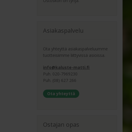
Ostoskori on tyhjä.
Asiakaspalvelu
Ota yhteyttä asiakaspalveluumme
tuotteisiimme liittyvissä asioissa.
info@kaluste-matti.fi
Puh. 020-7969230
Puh. (08) 627 266
Ota yhteyttä
Ostajan opas