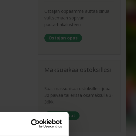
Ostajan oppaamme auttaa sinua
valitsemaan sopivan
puutarhakalusteen.
Ostajan opas
Maksuaikaa ostoksillesi
Saat maksuaikaa ostoksillesi jopa
30 päivää tai erissä osamaksulla 3-
36kk.
Maksutavat