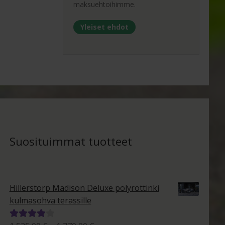
maksuehtoihimme.
Yleiset ehdot
Suosituimmat tuotteet
Hillerstorp Madison Deluxe polyrottinki
kulmasohva terassille
Arvostelu