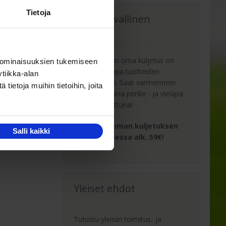
Tietoja
Oma turvallinen
kuljetus
Kaluste-Matin oma kuljetus on
 ominaisuuksien tukemiseen
turvallinen tapa tuotteiden
tiikka-alan
toimitukseen. Saat varmemmin
ietoja muihin tietoihin, joita
tuotteet ehjänä perille - ja vieläpä
sisäänkannettuna!
Turvallisemman kuljetuksen
Salli kaikki
hinta Suomessa alk. 59€!
Yleiset ehdot
Tutustu yleisiin toimitus- ja