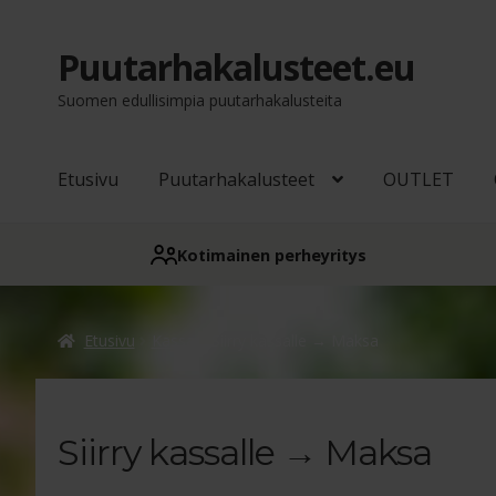
Puutarhakalusteet.eu
Siirry
Siirry
navigointiin
sisältöön
Suomen edullisimpia puutarhakalusteita
Etusivu
Puutarhakalusteet
OUTLET
Kotimainen perheyritys
Etusivu
Kassa
Siirry kassalle → Maksa
Siirry kassalle → Maksa