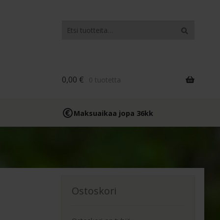
Etsi:
Haku
0,00
€
0 tuotetta
Maksuaikaa jopa 36kk
Ostoskori