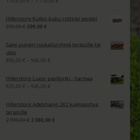
Hintaluokka:
1 525,00
€
–
1 770,00
€
1
tuotteesta:
525,00 €
4.00
/ 5
Hillerstorp Kullen kubu-rottinki penkki
-
Alkuperäinen
Nykyinen
595,00
€
399,00
€
1
hinta
hinta
770,00 €
oli:
on:
Sami puinen ruokailuryhmä terassille tai
595,00 €.
399,00 €.
ulos
Hintaluokka:
895,00
€
–
945,00
€
895,00 €
-
Hillerstorp Luxor paviljonki - harmaa
945,00 €
Hintaluokka:
835,00
€
–
945,00
€
835,00 €
-
Hillerstorp Adelshamn 2K2 kulmasohva
945,00 €
terassille
Alkuperäinen
Nykyinen
2 990,00
€
2 080,00
€
hinta
hinta
oli:
on: