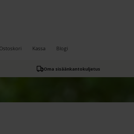
Ostoskori
Kassa
Blogi
Oma sisään­kantokuljetus