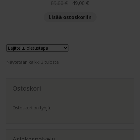
Alkuperäinen
Nykyinen
89,00
€
49,00
€
hinta
hinta
Lisää ostoskoriin
oli:
on:
89,00 €.
49,00 €.
Näytetään kaikki 3 tulosta
Ostoskori
Ostoskori on tyhjä.
Asiakaspalvelu