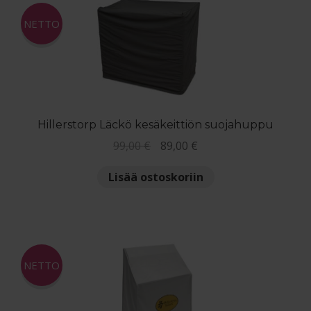
Reklamaatiolomake
NETTO
Palautuslomake
Blogi
Hillerstorp Läckö kesäkeittiön suojahuppu
Alkuperäinen
Nykyinen
99,00
€
89,00
€
hinta
hinta
Lisää ostoskoriin
oli:
on:
99,00 €.
89,00 €.
NETTO