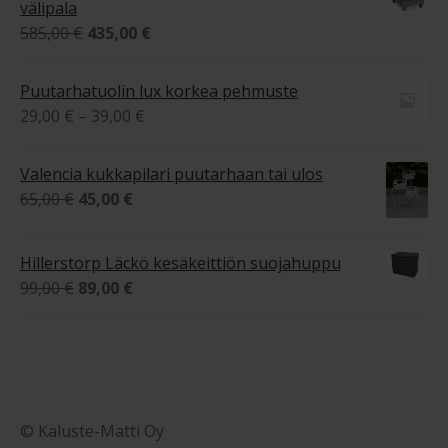
välipala
1
Alkuperäinen
Nykyinen
585,00
€
435,00
€
770,00 €
hinta
hinta
oli:
on:
Puutarhatuolin lux korkea pehmuste
585,00 €.
435,00 €.
Hintaluokka:
29,00
€
–
39,00
€
29,00 €
-
Valencia kukkapilari puutarhaan tai ulos
39,00 €
Alkuperäinen
Nykyinen
65,00
€
45,00
€
hinta
hinta
oli:
on:
Hillerstorp Läckö kesäkeittiön suojahuppu
65,00 €.
45,00 €.
Alkuperäinen
Nykyinen
99,00
€
89,00
€
hinta
hinta
oli:
on:
99,00 €.
89,00 €.
© Kaluste-Matti Oy