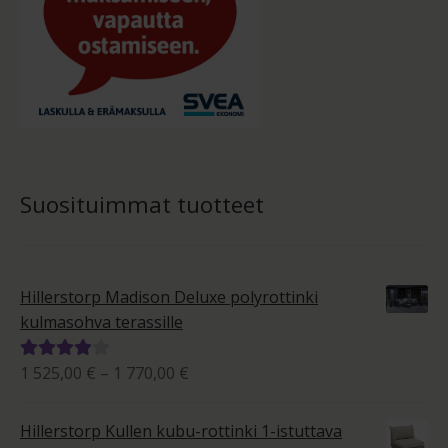
Suosituimmat tuotteet
Hillerstorp Madison Deluxe polyrottinki
kulmasohva terassille
Hintaluokka:
1 525,00
€
–
1 770,00
€
Arvostelu
1
tuotteesta:
525,00 €
4.00
/ 5
Hillerstorp Kullen kubu-rottinki 1-istuttava
-