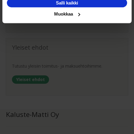
Salli kaikki
Turvallisemman kuljetuksen hinta Suomessa alk.
Muokkaa
59€!
Yleiset ehdot
Tutustu yleisiin toimitus- ja maksuehtoihimme.
Yleiset ehdot
Kaluste-Matti Oy