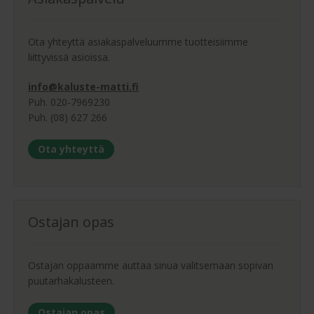
Ota yhteyttä asiakaspalveluumme tuotteisiimme
liittyvissä asioissa.
info@kaluste-matti.fi
Puh. 020-7969230
Puh. (08) 627 266
Ota yhteyttä
Ostajan opas
Ostajan oppaamme auttaa sinua valitsemaan sopivan
puutarhakalusteen.
Ostajan opas