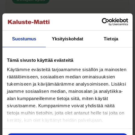
Maksuaikaa ostoksillesi
Suostumus
Yksityiskohdat
Tietoja
Saat maksuaikaa ostoksillesi jopa 30 päivää tai erissä
osamaksulla 3-36kk.
Tämä sivusto käyttää evästeitä
Maksutavat
Käytämme evästeitä tarjoamamme sisällön ja mainosten
räätälöimiseen, sosiaalisen median ominaisuuksien
tukemiseen ja kävijämäärämme analysoimiseen. Lisäksi
jaamme sosiaalisen median, mainosalan ja analytiikka-
alan kumppaneillemme tietoja siitä, miten käytät
Oma turvallinen kuljetus
sivustoamme. Kumppanimme voivat yhdistää näitä
tietoja muihin tietoihin, joita olet antanut heille tai joita on
Kaluste-Matin oma kuljetus on turvallinen tapa
kerätty, kun olet käyttänyt heidän palvelujaan.
tuotteiden toimitukseen. Saat varmemmin tuotteet
ehjänä perille - ja vieläpä sisäänkannettuna!