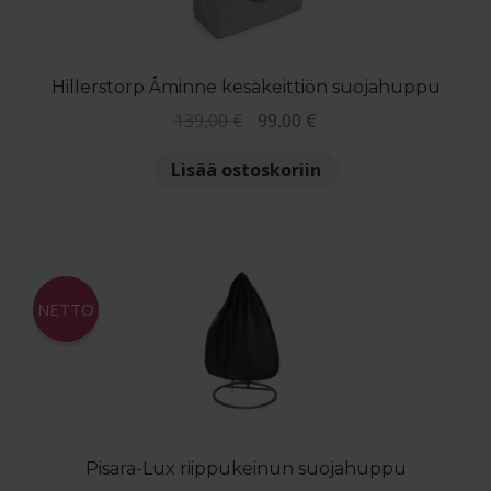
Hillerstorp Åminne kesäkeittiön suojahuppu
Alkuperäinen
Nykyinen
139,00
€
99,00
€
hinta
hinta
Lisää ostoskoriin
oli:
on:
139,00 €.
99,00 €.
NETTO
Pisara-Lux riippukeinun suojahuppu