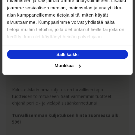
Maksuaikaa ostoksillesi
tukemiseen ja kävijämäärämme analysoimiseen. Lisäksi
jaamme sosiaalisen median, mainosalan ja analytiikka-
alan kumppaneillemme tietoja siitä, miten käytät
Saat maksuaikaa ostoksillesi jopa 30 päivää tai erissä
sivustoamme. Kumppanimme voivat yhdistää näitä
osamaksulla 3-36kk.
tietoja muihin tietoihin, joita olet antanut heille tai joita on
kerätty, kun olet käyttänyt heidän palvelujaan.
Maksutavat
Salli kaikki
Muokkaa
Oma turvallinen kuljetus
Kaluste-Matin oma kuljetus on turvallinen tapa
tuotteiden toimitukseen. Saat varmemmin tuotteet
ehjänä perille - ja vieläpä sisäänkannettuna!
Turvallisemman kuljetuksen hinta Suomessa alk.
59€!