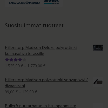
Suosituimmat tuotteet
Hillerstorp Madison Deluxe polyrottinki
kulmasohva terassille
Hintaluokka:
1 525,00
€
–
1 770,00
€
Arvostelu
1
tuotteesta:
525,00 €
4.00
/ 5
Hillerstorp Madison polyrottinki sohvapöytä /
-
divaanirahi
1
Hintaluokka:
99,00
€
–
129,00
€
770,00 €
99,00 €
-
Bullerö puutarhatuolin istuinpehmuste