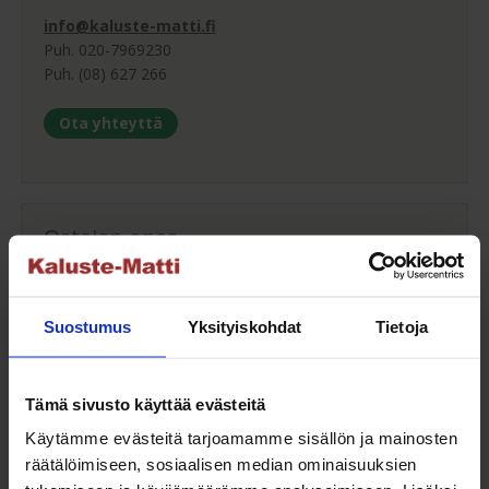
info@kaluste-matti.fi
Puh. 020-7969230
Puh. (08) 627 266
Ota yhteyttä
Ostajan opas
Ostajan oppaamme auttaa sinua valitsemaan sopivan
Suostumus
Yksityiskohdat
Tietoja
puutarhakalusteen.
Ostajan opas
Tämä sivusto käyttää evästeitä
Käytämme evästeitä tarjoamamme sisällön ja mainosten
räätälöimiseen, sosiaalisen median ominaisuuksien