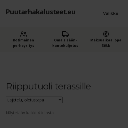
Puutarhakalusteet.eu
Siirry
Siirry
Valikko
navigointiin
sisältöön
Etusivu
Laaje
Kotimainen
Oma sisään­
Maksuaikaa jopa
Puutarhakalusteet
perheyritys
kantokuljetus
36kk
alem
Ostajan opas puutarhakalusteisiin
tason
Etusivu
Tuotteet avainsanalla “Riipputuoli terassille”
valik
Ostoskori
Riipputuoli terassille
Kassa
Yleiset ehdot
Näytetään kaikki 4 tulosta
Maksuehdot