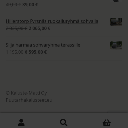
129,00 €
Alkuperäinen
Nykyinen
49,00
€
39,00
€
hinta
hinta
oli:
on:
Hillerstorp Fyrsnäs ruokailuryhmä sohvalla
49,00 €.
39,00 €.
Alkuperäinen
Nykyinen
2 835,00
€
2 065,00
€
hinta
hinta
oli:
on:
Silja harmaa sohvaryhmä terassille
2
2
Alkuperäinen
Nykyinen
1 195,00
€
595,00
€
835,00 €.
065,00 €.
hinta
hinta
oli:
on:
1
595,00 €.
195,00 €.
© Kaluste-Matti Oy
Puutarhakalusteet.eu
0