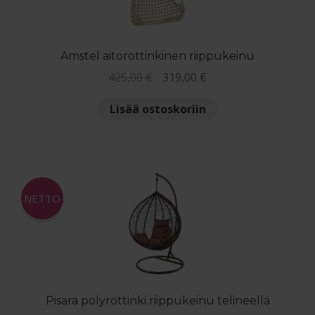
Amstel aitorottinkinen riippukeinu
Alkuperäinen
Nykyinen
425,00
€
319,00
€
hinta
hinta
Lisää ostoskoriin
oli:
on:
425,00 €.
319,00 €.
NETTO
Pisara polyrottinki riippukeinu telineellä