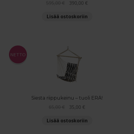
Alkuperäinen
Nykyinen
595,00
€
390,00
€
hinta
hinta
Lisää ostoskoriin
oli:
on:
595,00 €.
390,00 €.
NETTO
Siesta riippukeinu – tuoli ERÄ!
Alkuperäinen
Nykyinen
65,00
€
35,00
€
hinta
hinta
Lisää ostoskoriin
oli:
on:
65,00 €.
35,00 €.