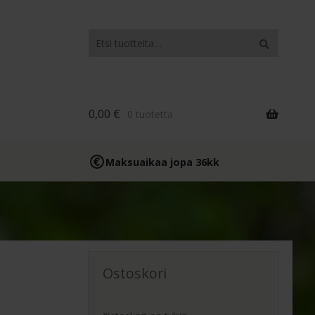
Etsi:
Haku
0,00
€
0 tuotetta
Maksuaikaa jopa 36kk
Ostoskori