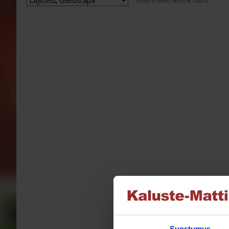
Voit
tehdä
valinnat
tuotteen
sivulla.
Suostumus