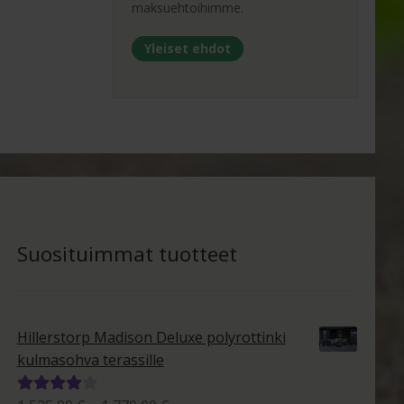
maksuehtoihimme.
Yleiset ehdot
Suosituimmat tuotteet
Hillerstorp Madison Deluxe polyrottinki
kulmasohva terassille
Arvostelu