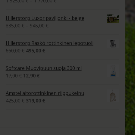
Hintaluokka:
1 525,00
€
–
1 770,00
€
1
tuotteesta:
525,00 €
4.00
/ 5
Hillerstorp Luxor paviljonki - beige
-
Hintaluokka:
835,00
€
–
945,00
€
1
835,00 €
770,00 €
-
Hillerstorp Raskö rottinkinen lepotuoli
945,00 €
Alkuperäinen
Nykyinen
660,00
€
495,00
€
hinta
hinta
oli:
on:
Softcare Muovipuun suoja 300 ml
660,00 €.
495,00 €.
Alkuperäinen
Nykyinen
17,00
€
12,90
€
hinta
hinta
oli:
on:
Amstel aitorottinkinen riippukeinu
17,00 €.
12,90 €.
Alkuperäinen
Nykyinen
425,00
€
319,00
€
hinta
hinta
oli:
on:
425,00 €.
319,00 €.