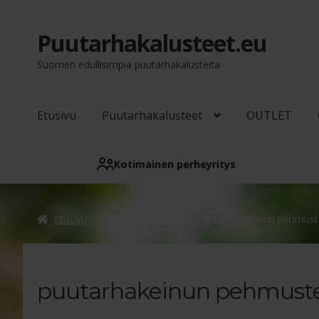
Puutarhakalusteet.eu
Siirry
Siirry
navigointiin
sisältöön
Suomen edullisimpia puutarhakalusteita
Etusivu
Puutarhakalusteet
OUTLET
Kotimainen perheyritys
Etusivu
Tuotteet avainsanalla “puutarhakeinun pehmust
puutarhakeinun pehmust