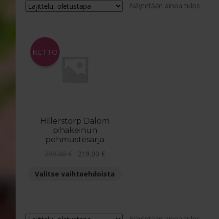
Näytetään ainoa tulos
NETTO
Hillerstorp Dalom
pihakeinun
pehmustesarja
Alkuperäinen
Nykyinen
299,00
€
219,00
€
hinta
hinta
Tällä
Valitse vaihtoehdoista
oli:
on:
tuotteella
299,00 €.
219,00 €.
on
useampi
muunnelma.
Näytetään ainoa tulos