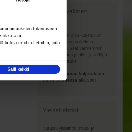
Oma turvallinen
kuljetus
 ominaisuuksien tukemiseen
Kaluste-Matin oma kuljetus on
tiikka-alan
turvallinen tapa tuotteiden
ietoja muihin tietoihin, joita
toimitukseen. Saat varmemmin
tuotteet ehjänä perille - ja vieläpä
sisäänkannettuna!
Salli kaikki
Turvallisemman kuljetuksen
hinta Suomessa alk. 59€!
Yleiset ehdot
Tutustu yleisiin toimitus- ja