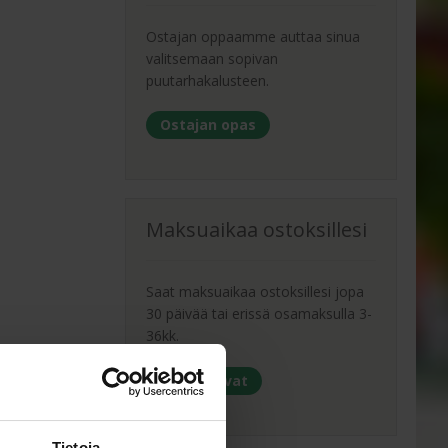
Ostajan oppaamme auttaa sinua
valitsemaan sopivan
puutarhakalusteen.
Ostajan opas
Maksuaikaa ostoksillesi
Saat maksuaikaa ostoksillesi jopa
30 päivää tai erissä osamaksulla 3-
36kk.
Maksutavat
Tietoja