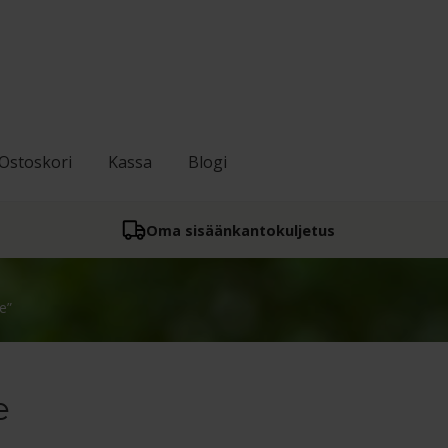
Ostoskori
Kassa
Blogi
Oma sisään­kantokuljetus
e”
e