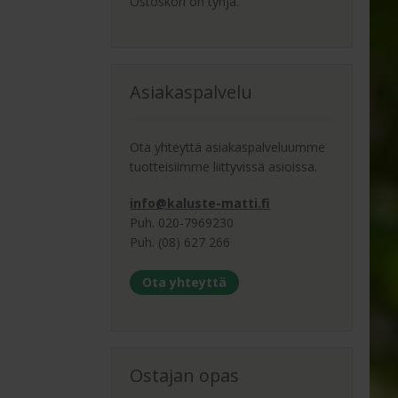
Ostoskori on tyhjä.
Asiakaspalvelu
Ota yhteyttä asiakaspalveluumme
tuotteisiimme liittyvissä asioissa.
info@kaluste-matti.fi
Puh. 020-7969230
Puh. (08) 627 266
Ota yhteyttä
Ostajan opas