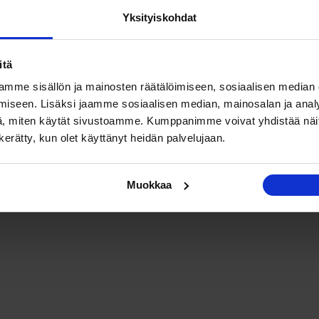
Yksityiskohdat
itä
mme sisällön ja mainosten räätälöimiseen, sosiaalisen median
iseen. Lisäksi jaamme sosiaalisen median, mainosalan ja analy
, miten käytät sivustoamme. Kumppanimme voivat yhdistää näitä t
n kerätty, kun olet käyttänyt heidän palvelujaan.
Muokkaa