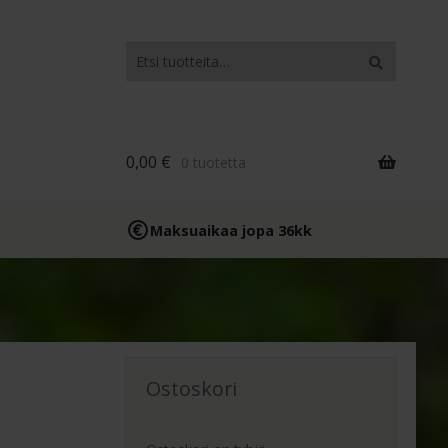
Etsi:
Haku
0,00
€
0 tuotetta
Maksuaikaa jopa 36kk
Ostoskori