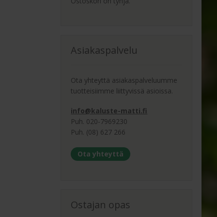
Ostoskori on tyhjä.
Asiakaspalvelu
Ota yhteyttä asiakaspalveluumme
tuotteisiimme liittyvissä asioissa.
info@kaluste-matti.fi
Puh. 020-7969230
Puh. (08) 627 266
Ota yhteyttä
Ostajan opas