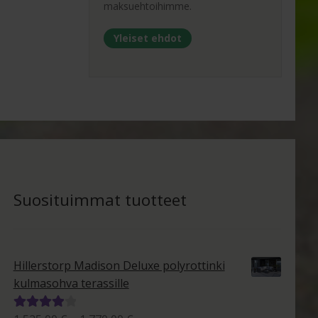
maksuehtoihimme.
Yleiset ehdot
Suosituimmat tuotteet
Hillerstorp Madison Deluxe polyrottinki
kulmasohva terassille
Arvostelu