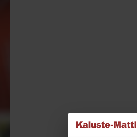
tuotteen
sivulla.