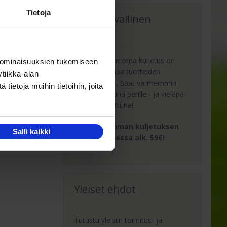
Tietoja
Oma turvallinen
kuljetus
Kaluste-Matin oma kuljetus on
 ominaisuuksien tukemiseen
turvallinen tapa tuotteiden
tiikka-alan
toimitukseen. Saat varmemmin
ietoja muihin tietoihin, joita
tuotteet ehjänä perille - ja vieläpä
sisäänkannettuna!
Turvallisemman kuljetuksen
Salli kaikki
hinta Suomessa alk. 59€!
Yleiset ehdot
Tutustu yleisiin toimitus- ja