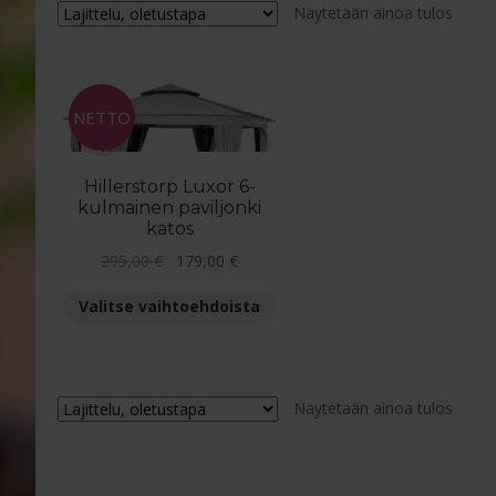
Näytetään ainoa tulos
NETTO
Hillerstorp Luxor 6-
kulmainen paviljonki
katos
Alkuperäinen
Nykyinen
295,00
€
179,00
€
hinta
hinta
Tällä
Valitse vaihtoehdoista
oli:
on:
tuotteella
295,00 €.
179,00 €.
on
useampi
muunnelma.
Näytetään ainoa tulos
Voit
tehdä
valinnat