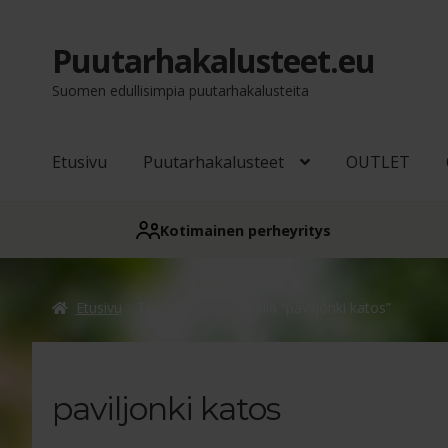
Puutarhakalusteet.eu
Siirry
Siirry
navigointiin
sisältöön
Suomen edullisimpia puutarhakalusteita
Etusivu
Puutarhakalusteet
OUTLET
Kotimainen perheyritys
Etusivu
Tuotteet avainsanalla “paviljonki katos”
paviljonki katos