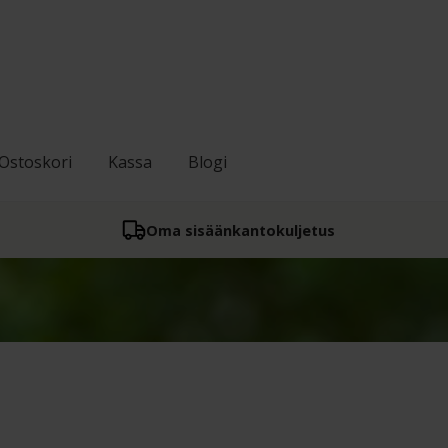
Ostoskori
Kassa
Blogi
Oma sisään­kantokuljetus