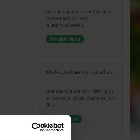
Ostajan oppaamme auttaa sinua
valitsemaan sopivan
puutarhakalusteen.
Ostajan opas
Maksuaikaa ostoksillesi
Saat maksuaikaa ostoksillesi jopa
30 päivää tai erissä osamaksulla 3-
36kk.
Maksutavat