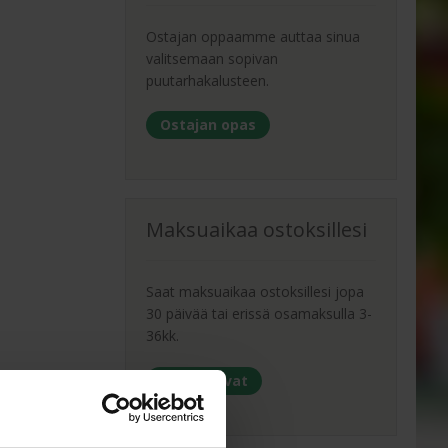
Ostajan oppaamme auttaa sinua
valitsemaan sopivan
puutarhakalusteen.
Ostajan opas
Maksuaikaa ostoksillesi
Saat maksuaikaa ostoksillesi jopa
30 päivää tai erissä osamaksulla 3-
36kk.
Maksutavat