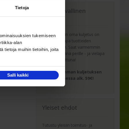
Tietoja
Oma turvallinen
kuljetus
Kaluste-Matin oma kuljetus on
 ominaisuuksien tukemiseen
turvallinen tapa tuotteiden
tiikka-alan
toimitukseen. Saat varmemmin
ietoja muihin tietoihin, joita
tuotteet ehjänä perille - ja vieläpä
sisäänkannettuna!
Turvallisemman kuljetuksen
Salli kaikki
hinta Suomessa alk. 59€!
Yleiset ehdot
Tutustu yleisiin toimitus- ja