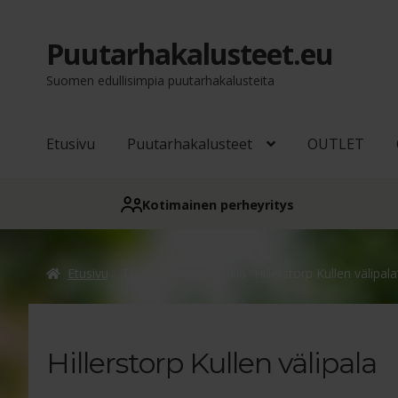
Puutarhakalusteet.eu
Siirry
Siirry
navigointiin
sisältöön
Suomen edullisimpia puutarhakalusteita
Etusivu
Puutarhakalusteet
OUTLET
Kotimainen perheyritys
Etusivu
Tuotteet avainsanalla “Hillerstorp Kullen välipala
Hillerstorp Kullen välipala