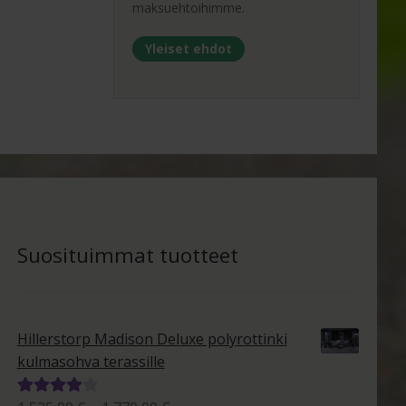
maksuehtoihimme.
Yleiset ehdot
Suosituimmat tuotteet
Hillerstorp Madison Deluxe polyrottinki
kulmasohva terassille
Arvostelu