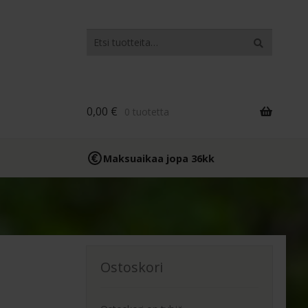
Etsi:
Haku
0,00
€
0 tuotetta
Maksuaikaa jopa 36kk
Ostoskori