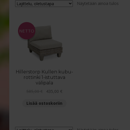
Näytetään ainoa tulos
NETTO
Hillerstorp Kullen kubu-
rottinki 1-istuttava
välipala
Alkuperäinen
Nykyinen
585,00
€
435,00
€
hinta
hinta
Lisää ostoskoriin
oli:
on:
585,00 €.
435,00 €.
Näytetään ainoa tulos