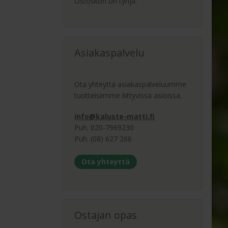
Ostoskori on tyhjä.
Asiakaspalvelu
Ota yhteyttä asiakaspalveluumme
tuotteisiimme liittyvissä asioissa.
info@kaluste-matti.fi
Puh. 020-7969230
Puh. (08) 627 266
Ota yhteyttä
Ostajan opas