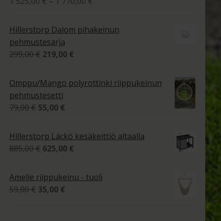
Hintaluokka:
1 525,00
€
–
1 770,00
€
1
tuotteesta:
525,00 €
4.00
/ 5
Hillerstorp Dalom pihakeinun
-
pehmustesarja
1
Alkuperäinen
Nykyinen
299,00
€
219,00
€
770,00 €
hinta
hinta
oli:
on:
Omppu/Mango polyrottinki riippukeinun
299,00 €.
219,00 €.
pehmustesetti
Alkuperäinen
Nykyinen
79,00
€
55,00
€
hinta
hinta
oli:
on:
Hillerstorp Läckö kesäkeittiö altaalla
79,00 €.
55,00 €.
Alkuperäinen
Nykyinen
885,00
€
625,00
€
hinta
hinta
oli:
on:
Amelie riippukeinu - tuoli
885,00 €.
625,00 €.
Alkuperäinen
Nykyinen
59,00
€
35,00
€
hinta
hinta
oli:
on: