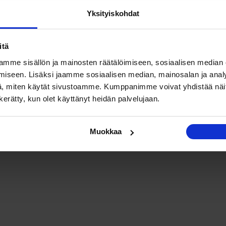
Yksityiskohdat
itä
mme sisällön ja mainosten räätälöimiseen, sosiaalisen median
iseen. Lisäksi jaamme sosiaalisen median, mainosalan ja analy
, miten käytät sivustoamme. Kumppanimme voivat yhdistää näitä t
n kerätty, kun olet käyttänyt heidän palvelujaan.
Muokkaa