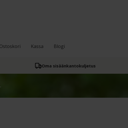
Ostoskori
Kassa
Blogi
Oma sisään­kantokuljetus
”