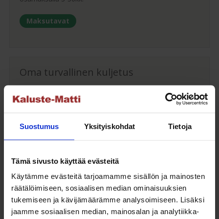
Maksutavat
Oma turvallinen kuljetus
Kaluste-Matin oma kuljetus on turvallinen tapa
tuotteiden toimitukseen. Saat varmemmin tuotteet
ehjänä perille - ja vieläpä sisäänkannettuna!
Suostumus
Yksityiskohdat
Tietoja
Turvallisemman kuljetuksen hinta Suomessa alk.
59€!
Tämä sivusto käyttää evästeitä
Käytämme evästeitä tarjoamamme sisällön ja mainosten
räätälöimiseen, sosiaalisen median ominaisuuksien
tukemiseen ja kävijämäärämme analysoimiseen. Lisäksi
Yleiset ehdot
jaamme sosiaalisen median, mainosalan ja analytiikka-