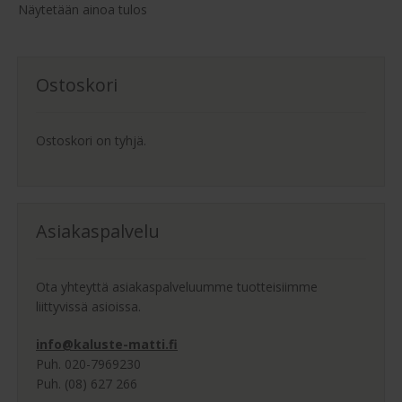
tehdä
Näytetään ainoa tulos
valinnat
tuotteen
sivulla.
Ostoskori
Ostoskori on tyhjä.
Asiakaspalvelu
Ota yhteyttä asiakaspalveluumme tuotteisiimme
liittyvissä asioissa.
info@kaluste-matti.fi
Puh. 020-7969230
Puh. (08) 627 266