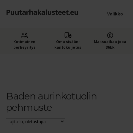
Puutarhakalusteet.eu
Siirry
Siirry
Valikko
navigointiin
sisältöön
Etusivu
Laaje
Kotimainen
Oma sisään­
Maksuaikaa jopa
Puutarhakalusteet
perheyritys
kantokuljetus
36kk
alem
Ostajan opas puutarhakalusteisiin
tason
Etusivu
Tuotteet avainsanalla “Baden aurinkotuolin
pehmuste”
valik
Ostoskori
Kassa
Baden aurinkotuolin
pehmuste
Yleiset ehdot
Maksuehdot