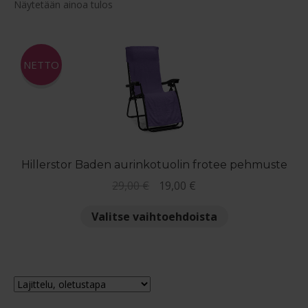
Näytetään ainoa tulos
Reklamaatiolomake
Palautuslomake
NETTO
Blogi
Hillerstor Baden aurinkotuolin frotee pehmuste
Alkuperäinen
Nykyinen
29,00
€
19,00
€
hinta
hinta
Tällä
Valitse vaihtoehdoista
oli:
on:
tuotteella
29,00 €.
19,00 €.
on
useampi
muunnelma.
Voit