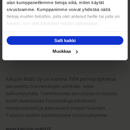
alan kumppaneillemme tietoja siitä, miten käytät
Tutustu yleisiin toimitus- ja maksuehtoihimme.
sivustoamme. Kumppanimme voivat yhdistää näitä
tietoja muihin tietoihin, joita olet antanut heille tai joita on
Yleiset ehdot
kerätty, kun olet käyttänyt heidän palvelujaan.
Salli kaikki
Muokkaa
Kaluste-Matti Oy
Kaluste-Matti Oy on vuonna 1994 perheyrityksenä
perustettu huonekalujen vähittäis- sekä
tukkumyymälä. Toimintamme perustana on tarjota
kodin laadukkaita huonekaluja edullisesti,
monipuolisesti ja palvelevasti ympäri Suomen.
Tutustu muihin tuotteisiimme kotisivuiltamme:
www.kaluste-matti.fi/