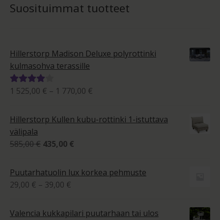
Suosituimmat tuotteet
Hillerstorp Madison Deluxe polyrottinki
kulmasohva terassille
Hintaluokka:
1 525,00
€
–
1 770,00
€
Arvostelu
1
tuotteesta:
525,00 €
4.00
/ 5
Hillerstorp Kullen kubu-rottinki 1-istuttava
-
välipala
1
Alkuperäinen
Nykyinen
585,00
€
435,00
€
770,00 €
hinta
hinta
oli:
on:
Puutarhatuolin lux korkea pehmuste
585,00 €.
435,00 €.
Hintaluokka:
29,00
€
–
39,00
€
29,00 €
-
Valencia kukkapilari puutarhaan tai ulos