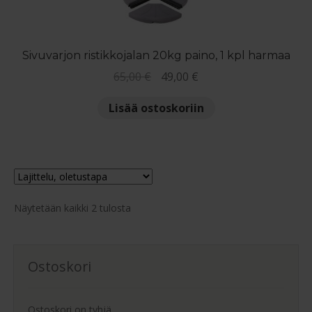
tuotteen
sivulla.
Sivuvarjon ristikkojalan 20kg paino, 1 kpl harmaa
Alkuperäinen
Nykyinen
65,00
€
49,00
€
hinta
hinta
Lisää ostoskoriin
oli:
on:
65,00 €.
49,00 €.
Näytetään kaikki 2 tulosta
Ostoskori
Ostoskori on tyhjä.