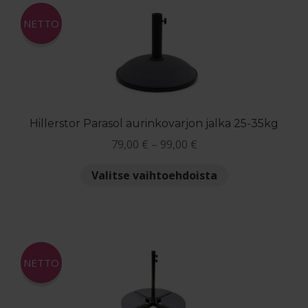
Reklamaatiolomake
NETTO
Palautuslomake
Blogi
Hillerstor Parasol aurinkovarjon jalka 25-35kg
Hintaluokka:
79,00
€
–
99,00
€
79,00 €
Tällä
Valitse vaihtoehdoista
-
tuotteella
99,00 €
on
useampi
muunnelma.
Voit
NETTO
tehdä
valinnat