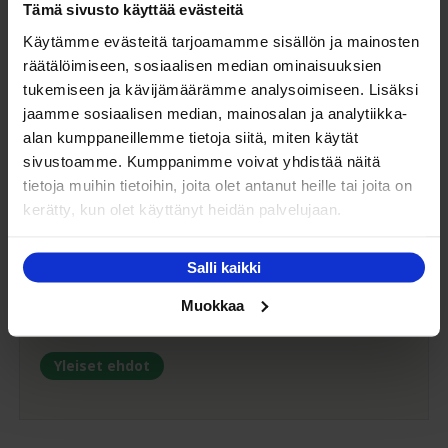
Tämä sivusto käyttää evästeitä
Käytämme evästeitä tarjoamamme sisällön ja mainosten
Kaluste-Matin oma kuljetus on turvallinen tapa
räätälöimiseen, sosiaalisen median ominaisuuksien
tuotteiden toimitukseen. Saat varmemmin tuotteet
tukemiseen ja kävijämäärämme analysoimiseen. Lisäksi
ehjänä perille - ja vieläpä sisäänkannettuna!
jaamme sosiaalisen median, mainosalan ja analytiikka-
Turvallisemman kuljetuksen hinta Suomessa alk.
alan kumppaneillemme tietoja siitä, miten käytät
59€!
sivustoamme. Kumppanimme voivat yhdistää näitä
tietoja muihin tietoihin, joita olet antanut heille tai joita on
kerätty, kun olet käyttänyt heidän palvelujaan.
Yleiset ehdot
Salli kaikki
Muokkaa
Tutustu yleisiin toimitus- ja maksuehtoihimme.
Yleiset ehdot