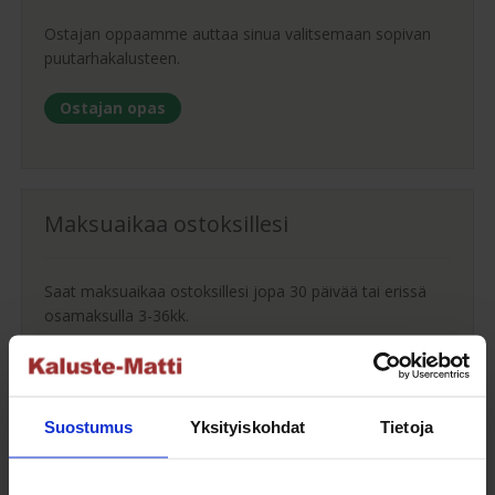
Ostajan oppaamme auttaa sinua valitsemaan sopivan
puutarhakalusteen.
Ostajan opas
Maksuaikaa ostoksillesi
Saat maksuaikaa ostoksillesi jopa 30 päivää tai erissä
osamaksulla 3-36kk.
Maksutavat
Suostumus
Yksityiskohdat
Tietoja
Oma turvallinen kuljetus